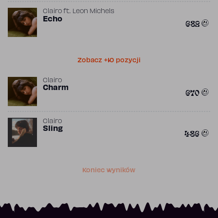
Clairo
ft.
Leon Michels
Echo
682
Zobacz +10 pozycji
Clairo
Charm
670
Clairo
Sling
486
Koniec wyników