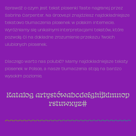
Sprawdź o czym jest tekst piosenki Taste nagranej przez
Sabrina Carpenter. Na Groove.pl znajdziesz najdokładniejsze
tekstowo tłumaczenia piosenek w polskim Internecie.
Wyróżniamy się unikalnymi interpretacjami tekstów, które
pozwolą Ci na dokładne zrozumienie przekazu Twoich
ulubionych piosenek.
Dlaczego warto nas polubić? Mamy najdokładniejsze teksty
piosenek w Polsce, a nasze tłumaczenia stoją na bardzo
wysokim poziomie.
Katalog artystów
a
b
c
d
e
f
g
h
i
j
k
l
m
n
o
p
r
s
t
u
w
x
y
z
#