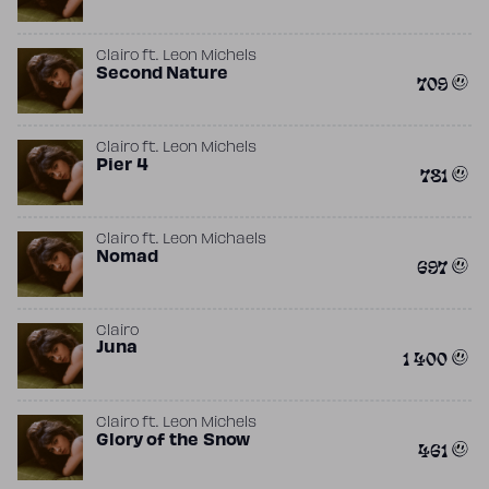
Clairo
ft.
Leon Michels
Second Nature
709
Clairo
ft.
Leon Michels
Pier 4
781
Clairo
ft.
Leon Michaels
Nomad
697
Clairo
Juna
1 400
Clairo
ft.
Leon Michels
Glory of the Snow
461