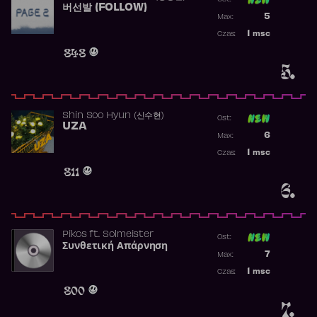
버선발 (FOLLOW)
Poprzednia p
5
Max:
Najwyższa p
1
msc
Czas:
Obecność w 
848
5.
Shin Soo Hyun (신수현)
Ost:
UZA
Poprzednia p
6
Max:
Najwyższa p
1
msc
Czas:
Obecność w 
811
6.
Pikos
ft.
Solmeister
Ost:
Συνθετική Απάρνηση
Poprzednia p
7
Max:
Najwyższa p
1
msc
Czas:
Obecność w 
800
7.