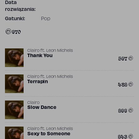
Data
rozwiązania:
Gatunki:
Pop
670
Clairo
ft.
Leon Michels
Thank You
567
Clairo
ft.
Leon Michels
Terrapin
489
Clairo
Slow Dance
966
Clairo
ft.
Leon Michels
Sexy to Someone
943