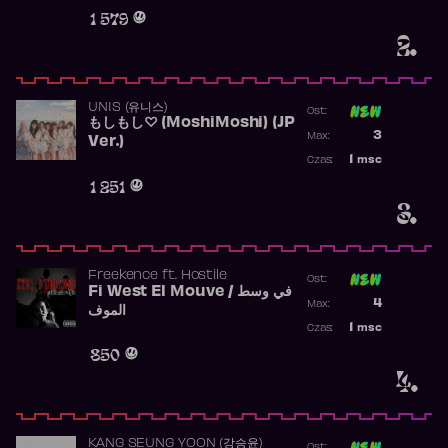
Obecność w r
1 579
2.
UNIS (유니스)
Ost:
もしもし♡ (MoshiMoshi) (JP
Poprzednia p
3
Max:
Ver.)
Najwyższa p
1
msc
Czas:
Obecność w 
1 251
3.
Freekence
ft.
Hostile
Ost:
Fi West El Mouve / في وسط
Poprzednia p
4
Max:
الموف
Najwyższa p
1
msc
Czas:
Obecność w 
850
4.
KANG SEUNG YOON (강승윤)
Ost: