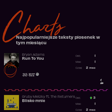
Charts
Najpopularniejsze teksty piosenek w
tym miesiącu
Bryan Adams
1
Ost.:
Run To You
Poprzednia p
1
Max:
Najwyższa po
2
msc
Czas:
Obecność w r
35 817
1.
Gruby Mielzky
ft.
The Returners
3
Ost.:
Blisko mnie
Poprzednia p
1
Max:
Najwyższa po
2
msc
Czas: