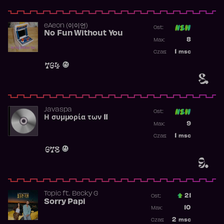
​eAeon (이이언)
Ost:
No Fun Without You
Poprzednia p
8
Max:
Najwyższa p
1
msc
Czas:
Obecność w 
764
8.
Javaspa
Ost:
Η συμμορία των 11
Poprzednia p
9
Max:
Najwyższa p
1
msc
Czas:
Obecność w 
678
9.
Topic
ft.
Becky G
21
Ost.:
Sorry Papi
Poprzednia p
10
Max:
Najwyższa po
2
msc
Czas: