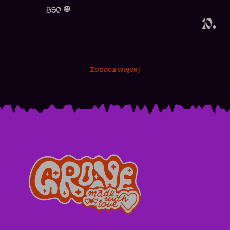
Obecność w r
590
10.
Zobacz więcej