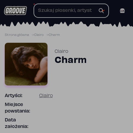
Przejdź
do
treści
Strona główna
Clairo
Charm
Clairo
Charm
Artyści:
Clairo
Miejsce
powstania:
Data
założenia: