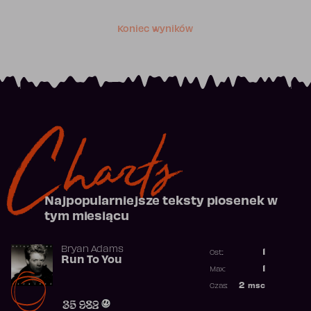
Koniec wyników
Charts
Najpopularniejsze teksty piosenek w
tym miesiącu
Bryan Adams
1
Ost.:
Run To You
Poprzednia p
1
Max:
Najwyższa po
2
msc
Czas:
Obecność w r
35 982