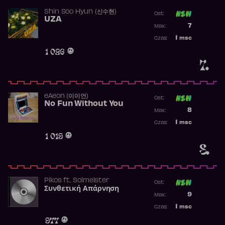
Shin Soo Hyun (신수현)
Ost:
UZA
Poprzednia p
7
Max:
Najwyższa p
1
msc
Czas:
Obecność w 
1 026
7.
​eAeon (이이언)
Ost:
No Fun Without You
Poprzednia p
8
Max:
Najwyższa p
1
msc
Czas:
Obecność w 
1 019
8.
Pikos
ft.
Solmeister
Ost:
Συνθετική Απάρνηση
Poprzednia p
9
Max:
Najwyższa p
1
msc
Czas:
Obecność w 
977