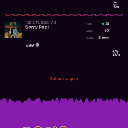
9.
Topic
ft.
Becky G
21
Ost.:
Sorry Papi
Poprzednia p
10
Max:
Najwyższa po
2
msc
Czas:
Obecność w r
966
10.
Zobacz więcej