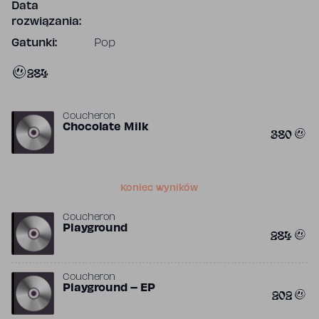
Data
rozwiązania:
Gatunki:
Pop
284
Coucheron
Chocolate Milk
380
Koniec wyników
Coucheron
Playground
284
Coucheron
Playground – EP
202