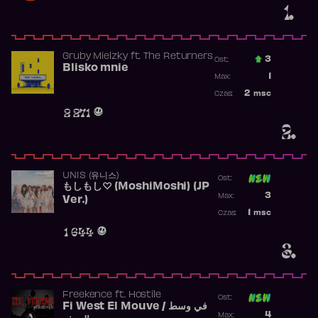
1.
Gruby Mielzky
ft.
The Returners
3
Ost.:
Blisko mnie
Poprzednia p
1
Max:
Najwyższa po
2
msc
Czas:
Obecność w r
2 271
2.
UNIS (유니스)
Ost:
もしもし♡ (MoshiMoshi) (JP
Poprzednia p
3
Max:
Ver.)
Najwyższa p
1
msc
Czas:
Obecność w 
1 644
3.
Freekence
ft.
Hostile
Ost:
Fi West El Mouve / في وسط
Poprzednia p
4
Max: