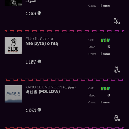
الموف
Najwyższa p
1
msc
Czas:
Obecność w 
1 162
4.
Eldo
ft.
Szczur
Ost:
Nie pytaj o nią
Poprzednia p
5
Max:
Najwyższa p
1
msc
Czas:
Obecność w 
1 157
5.
KANG SEUNG YOON (강승윤)
Ost:
버선발 (FOLLOW)
Poprzednia p
6
Max:
Najwyższa p
1
msc
Czas:
Obecność w 
1 091
6.