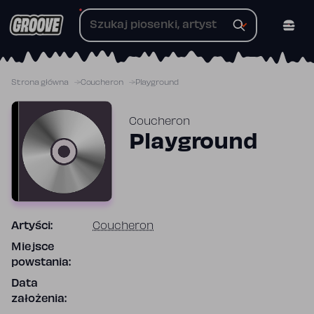
Przejdź
do
treści
Strona główna
Coucheron
Playground
Coucheron
Playground
Artyści:
Coucheron
Miejsce
powstania:
Data
założenia: