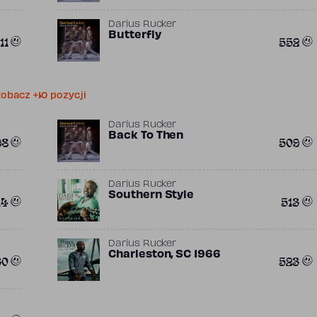
Darius Rucker
Butterfly
11
552
obacz +10 pozycji
Darius Rucker
Back To Then
98
509
Darius Rucker
Southern Style
14
513
Darius Rucker
Charleston, SC 1966
30
523