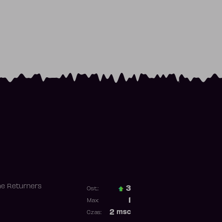
he Returners
3
Ost.:
Poprzednia pozycja
1
Max:
Najwyższa pozycja
2
msc
Czas:
Obecność w rankingu