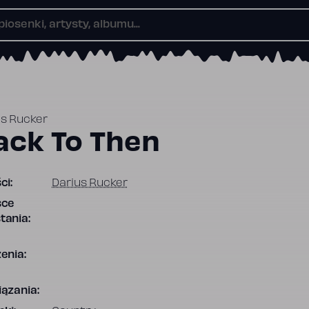
us Rucker
ack To Then
ci:
Darius Rucker
sce
tania:
enia:
ązania: