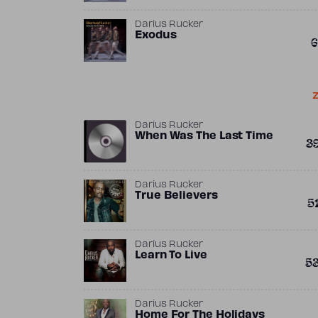
Darius Rucker
Exodus
6
Z
Darius Rucker
When Was The Last Time
3
Darius Rucker
True Believers
5
Darius Rucker
Learn To Live
5
Darius Rucker
Home For The Holidays