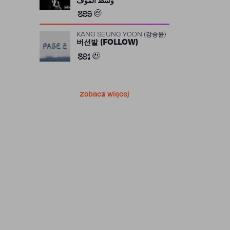
وسط الموف
899
KANG SEUNG YOON (강승윤)
버선발 (FOLLOW)
891
Zobacz więcej