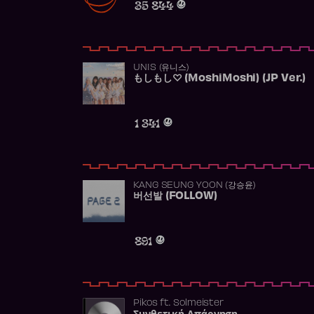
35 844
UNIS (유니스)
もしもし♡ (MoshiMoshi) (JP Ver.)
1 341
KANG SEUNG YOON (강승윤)
버선발 (FOLLOW)
891
Pikos
ft.
Solmeister