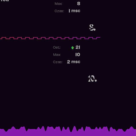
 You
Poprzednia pozycja
8
Max:
Najwyższa pozycja
1
msc
Czas:
Obecność w rankingu
8.
21
Ost.:
Poprzednia pozycja
10
Max:
Najwyższa pozycja
2
msc
Czas:
Obecność w rankingu
10.