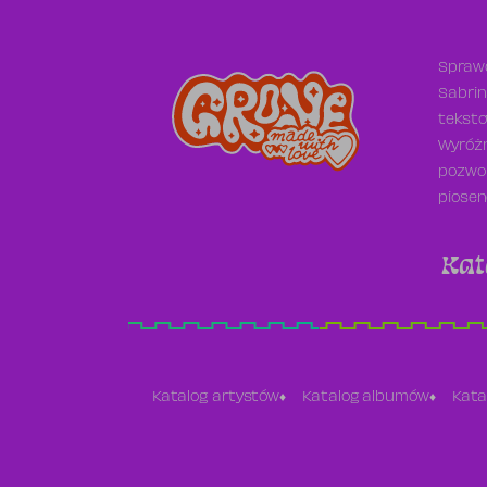
Sprawd
Sabrin
teksto
Wyróżn
pozwol
piosen
Kat
Katalog artystów
Katalog albumów
Kata