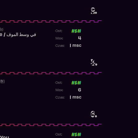
2.
le
Ost:
Fi West El Mouve / في وسط الموف
Poprzednia pozycja
4
Max:
Najwyższa pozycja
1
msc
Czas:
Obecność w rankingu
4.
수현)
Ost:
Poprzednia pozycja
6
Max:
Najwyższa pozycja
1
msc
Czas:
Obecność w rankingu
6.
Ost: