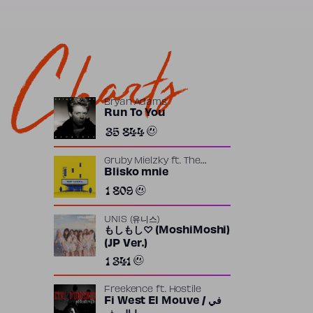
Charts
Bryan Adams
Run To You
35 844
Gruby Mielzky
ft.
The
Returners
Blisko mnie
1 809
UNIS (유니스)
もしもし♡ (MoshiMoshi)
(JP Ver.)
1 341
Freekence
ft.
Hostile
Fi West El Mouve / في