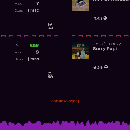
No Fun Without
Poprzednia pozycja
7
Max:
Najwyższa pozycja
1
msc
Czas:
Obecność w rankingu
832
7.
Topic
ft.
Becky G
Ost:
Sorry Papi
Poprzednia pozycja
9
Max:
Najwyższa pozycja
1
msc
Czas:
Obecność w rankingu
644
9.
Zobacz więcej