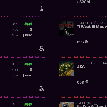
1 809
1.
Freekence
ft.
Hosti
Ost:
Poprzednia pozycja
3
Max:
Najwyższa pozycja
1
msc
Czas:
Obecność w rankingu
899
3.
Shin Soo Hyun (신
Ost:
UZA
Poprzednia pozycja
5
Max:
Najwyższa pozycja
1
msc
Czas:
Obecność w rankingu
853
5.
​eAeon (이이언)
Ost: