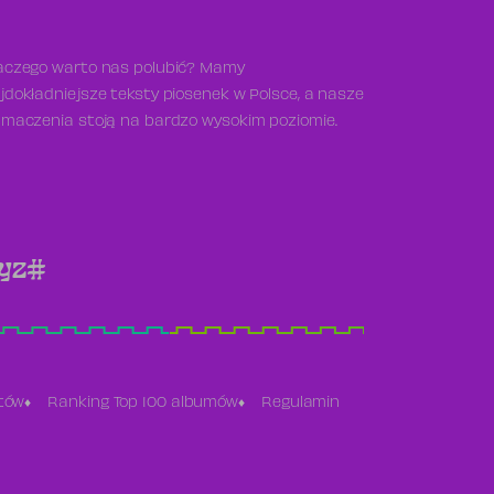
aczego warto nas polubić? Mamy
jdokładniejsze teksty piosenek w Polsce, a nasze
umaczenia stoją na bardzo wysokim poziomie.
y
z
#
stów
Ranking Top 100 albumów
Regulamin