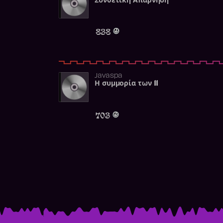
Συνθετική Απάρνηση
838
Javaspa
Η συμμορία των 11
703