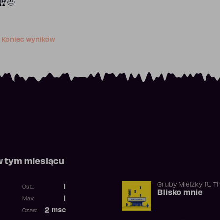
17
Koniec wyników
w tym miesiącu
Gruby Mielzky
ft.
T
1
Ost.:
Blisko mnie
Poprzednia pozycja
1
Max:
Najwyższa pozycja
2
msc
Czas:
Obecność w rankingu