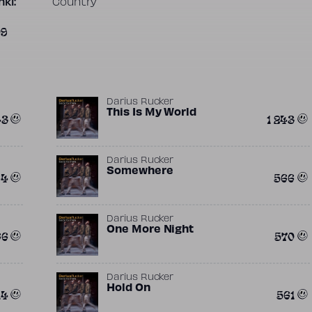
ki:
Country
09
Darius Rucker
This Is My World
43
1 243
Darius Rucker
Somewhere
64
566
Darius Rucker
One More Night
66
570
Darius Rucker
Hold On
14
561