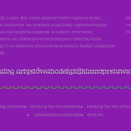
ź o czym jest tekst piosenki Taste nagranej przez
Dl
a Carpenter. Na Groove.pl znajdziesz najdokładniejsze
na
wo tłumaczenia piosenek w polskim Internecie.
tł
iamy się unikalnymi interpretacjami tekstów, które
ą Ci na dokładne zrozumienie przekazu Twoich ulubionych
ek.
alog artystów
a
b
c
d
e
f
g
h
i
j
k
l
m
n
o
p
r
s
t
u
w
x
log piosenek
Ranking Top 100 piosenek
Ranking Top 100 arty
Ustawienia prywatności
Kontakt