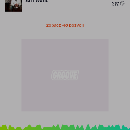
All I Want
617
Zobacz +10 pozycji