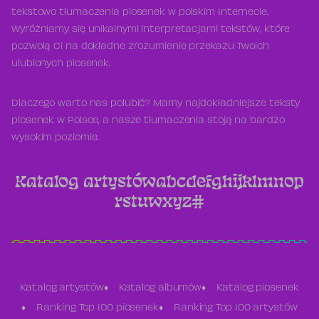
tekstowo tłumaczenia piosenek w polskim Internecie.
Wyróżniamy się unikalnymi interpretacjami tekstów, które
pozwolą Ci na dokładne zrozumienie przekazu Twoich
ulubionych piosenek.
Dlaczego warto nas polubić? Mamy najdokładniejsze teksty
piosenek w Polsce, a nasze tłumaczenia stoją na bardzo
wysokim poziomie.
Katalog artystów
a
b
c
d
e
f
g
h
i
j
k
l
m
n
o
p
r
s
t
u
w
x
y
z
#
Katalog artystów
Katalog albumów
Katalog piosenek
Ranking Top 100 piosenek
Ranking Top 100 artystów