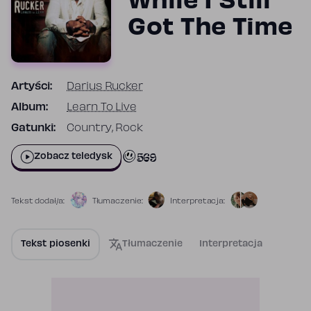
While I Still
Got The Time
Artyści:
Darius Rucker
Album:
Learn To Live
Gatunki:
Country, Rock
569
Zobacz teledysk
Tekst dodał/a:
Tłumaczenie:
Interpretacja:
Tekst piosenki
Tłumaczenie
Interpretacja