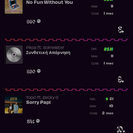
No Fun Without You
Poprzednia p
8
Max:
Najwyższa p
1
msc
Czas:
Obecność w 
960
8.
Pikos
ft.
Solmeister
Ost:
Συνθετική Απάρνηση
Poprzednia p
9
Max:
Najwyższa p
1
msc
Czas:
Obecność w 
930
9.
Topic
ft.
Becky G
21
Ost.:
Sorry Papi
Poprzednia p
10
Max:
Najwyższa po
2
msc
Czas:
Obecność w r
841
10.