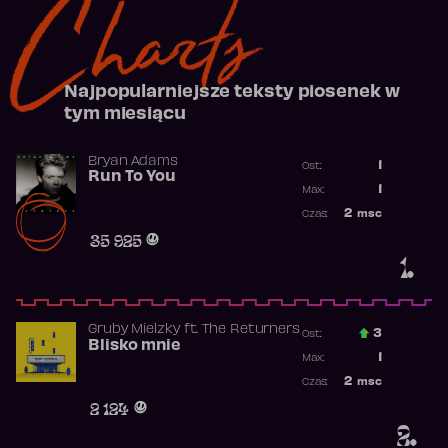
Charts
Najpopularniejsze teksty piosenek w
tym miesiącu
Bryan Adams
1
Ost.:
Run To You
Poprzednia p
1
Max:
Najwyższa po
2
msc
Czas:
Obecność w r
35 925
1.
Gruby Mielzky
ft.
The Returners
3
Ost.:
Blisko mnie
Poprzednia p
1
Max:
Najwyższa po
2
msc
Czas:
Obecność w r
2 124
2.