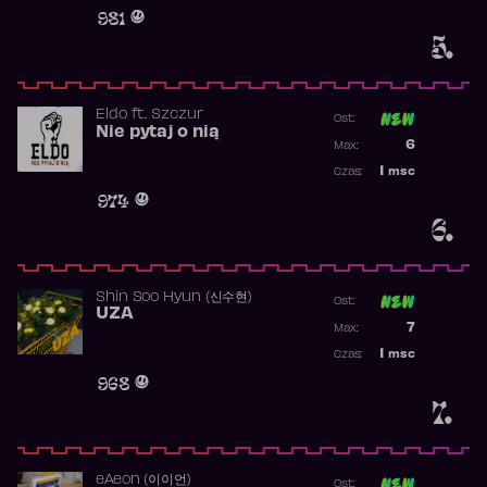
Obecność w 
981
5.
Eldo
ft.
Szczur
Ost:
Nie pytaj o nią
Poprzednia p
6
Max:
Najwyższa p
1
msc
Czas:
Obecność w 
974
6.
Shin Soo Hyun (신수현)
Ost:
UZA
Poprzednia p
7
Max:
Najwyższa p
1
msc
Czas:
Obecność w 
968
7.
​eAeon (이이언)
Ost: