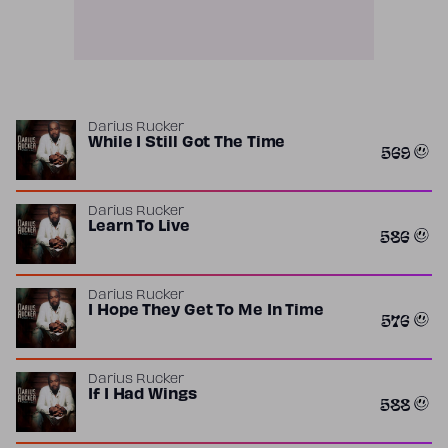
Darius Rucker
While I Still Got The Time
569
Darius Rucker
Learn To Live
586
Darius Rucker
I Hope They Get To Me In Time
576
Darius Rucker
If I Had Wings
588