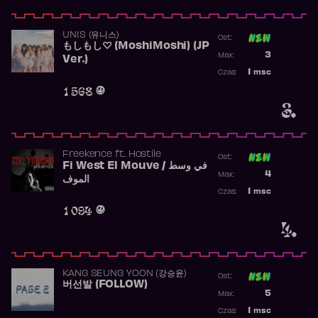
UNIS (유니스)
Ost:
もしもし♡ (MoshiMoshi) (JP
Poprzednia p
3
Max:
Ver.)
Najwyższa p
1
msc
Czas:
Obecność w 
1 568
3.
Freekence
ft.
Hostile
Ost:
Fi West El Mouve / في وسط
Poprzednia p
4
Max:
الموف
Najwyższa p
1
msc
Czas:
Obecność w 
1 094
4.
KANG SEUNG YOON (강승윤)
Ost:
버선발 (FOLLOW)
Poprzednia p
5
Max:
Najwyższa p
1
msc
Czas: