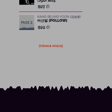
وسط الموف
867
KANG SEUNG YOON (강승윤)
버선발 (FOLLOW)
866
Zobacz więcej