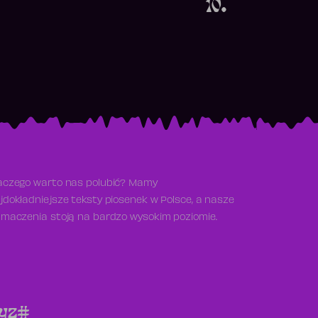
10.
aczego warto nas polubić? Mamy
jdokładniejsze teksty piosenek w Polsce, a nasze
umaczenia stoją na bardzo wysokim poziomie.
y
z
#