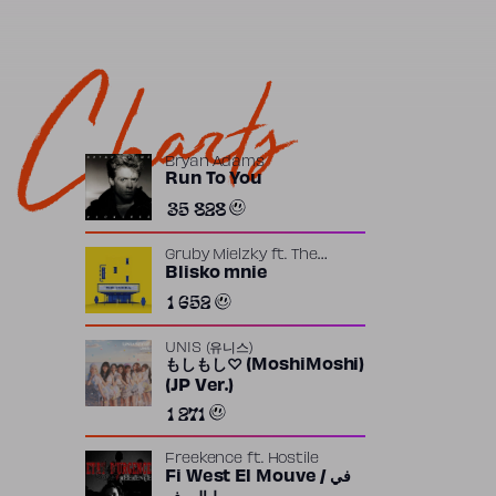
Charts
Bryan Adams
Run To You
35 828
Gruby Mielzky
ft.
The
Returners
Blisko mnie
1 652
UNIS (유니스)
もしもし♡ (MoshiMoshi)
(JP Ver.)
1 271
Freekence
ft.
Hostile
Fi West El Mouve / في