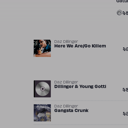
Gatun
4
Daz Dillinger
Here We Are/Go Killem
4
Daz Dillinger
Dillinger & Young Gotti
4
Daz Dillinger
Gangsta Crunk
4