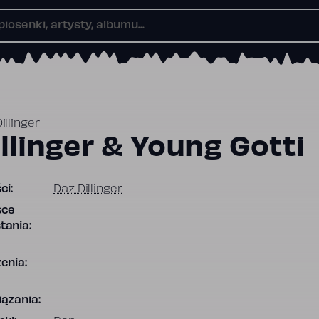
illinger
llinger & Young Gotti
ci:
Daz Dillinger
sce
tania:
enia:
ązania: