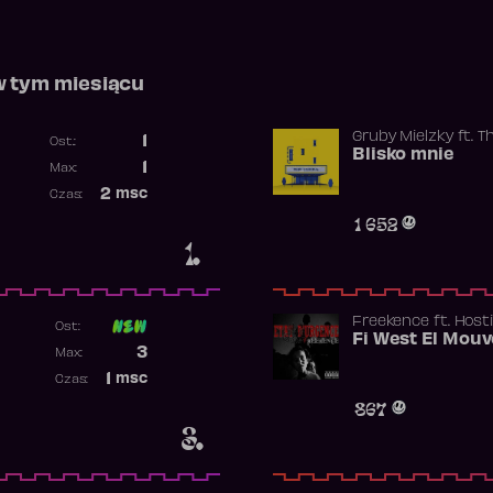
w tym miesiącu
Gruby Mielzky
ft.
T
1
Ost.:
Blisko mnie
Poprzednia pozycja
1
Max:
Najwyższa pozycja
2
msc
Czas:
Obecność w rankingu
1 652
1.
Freekence
ft.
Hosti
Ost:
Poprzednia pozycja
3
Max:
Najwyższa pozycja
1
msc
Czas:
Obecność w rankingu
867
3.