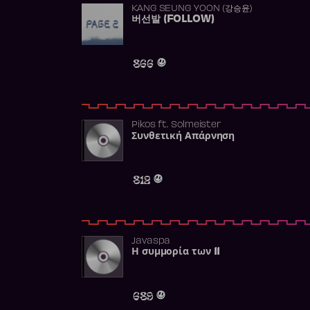
KANG SEUNG YOON (강승윤)
버선발 (FOLLOW)
866
Pikos
ft.
Solmeister
Συνθετική Απάρνηση
812
Javaspa
Η συμμορία των 11
689