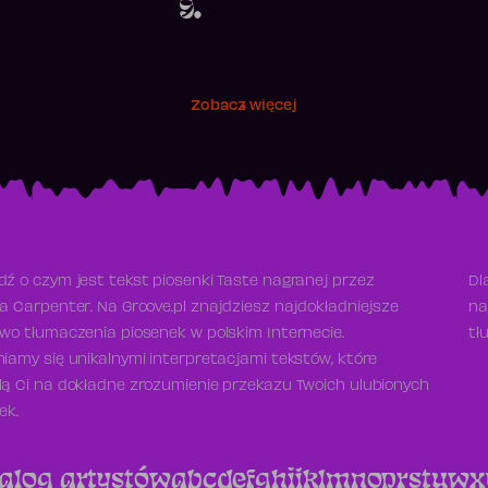
9.
Zobacz więcej
ź o czym jest tekst piosenki Taste nagranej przez
Dl
a Carpenter. Na Groove.pl znajdziesz najdokładniejsze
na
wo tłumaczenia piosenek w polskim Internecie.
tł
iamy się unikalnymi interpretacjami tekstów, które
ą Ci na dokładne zrozumienie przekazu Twoich ulubionych
ek.
alog artystów
a
b
c
d
e
f
g
h
i
j
k
l
m
n
o
p
r
s
t
u
w
x