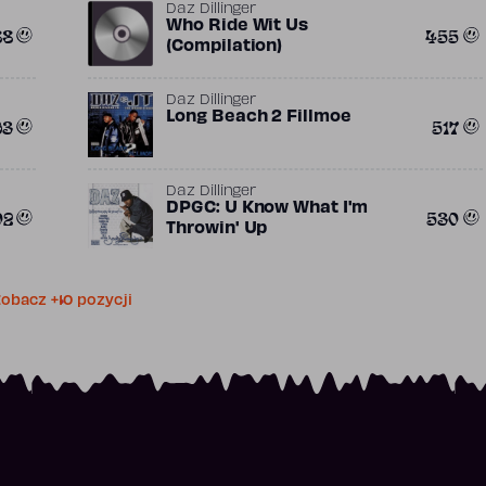
Daz Dillinger
Who Ride Wit Us
88
455
(Compilation)
Daz Dillinger
Long Beach 2 Fillmoe
93
517
Daz Dillinger
DPGC: U Know What I'm
02
530
Throwin' Up
obacz +10 pozycji