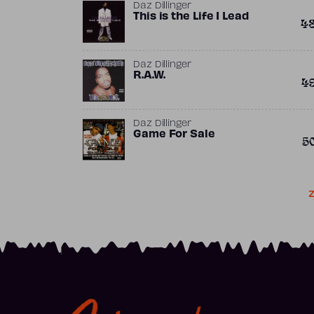
Daz Dillinger
This is the Life I Lead
4
Daz Dillinger
R.A.W.
4
Daz Dillinger
Game For Sale
5
Z