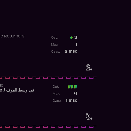
he Returners
3
Ost.:
Poprzednia pozycja
1
Max:
Najwyższa pozycja
2
msc
Czas:
Obecność w rankingu
2.
le
Ost:
Fi West El Mouve / في وسط الموف
Poprzednia pozycja
4
Max:
Najwyższa pozycja
1
msc
Czas:
Obecność w rankingu
4.