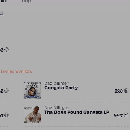
ki:
Rap
85
93
Koniec wyników
Daz Dillinger
Gangsta Party
85
520
Daz Dillinger
Tha Dogg Pound Gangsta LP
57
447