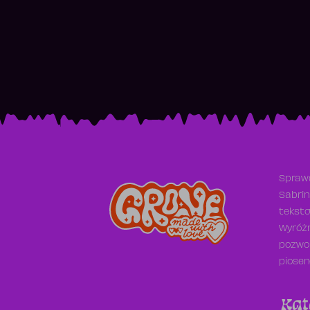
Sprawd
Sabrin
teksto
Wyróżn
pozwol
piosen
Kat