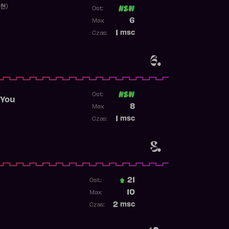
수현)
Ost:
Poprzednia pozycja
6
Max:
Najwyższa pozycja
1
msc
Czas:
Obecność w rankingu
6.
Ost:
 You
Poprzednia pozycja
8
Max:
Najwyższa pozycja
1
msc
Czas:
Obecność w rankingu
8.
21
Ost.:
Poprzednia pozycja
10
Max:
Najwyższa pozycja
2
msc
Czas:
Obecność w rankingu