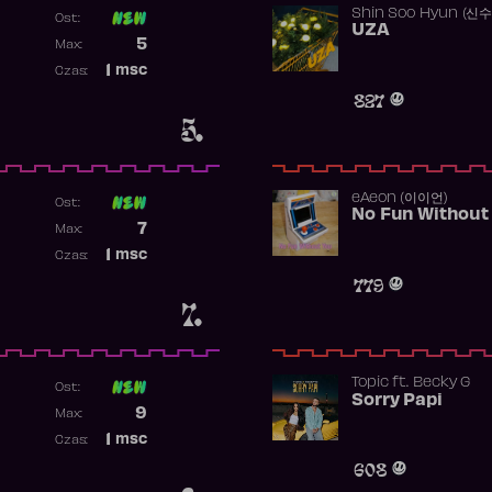
Shin Soo Hyun (신
Ost:
UZA
Poprzednia pozycja
5
Max:
Najwyższa pozycja
1
msc
Czas:
Obecność w rankingu
827
5.
​eAeon (이이언)
Ost:
No Fun Without
Poprzednia pozycja
7
Max:
Najwyższa pozycja
1
msc
Czas:
Obecność w rankingu
779
7.
Topic
ft.
Becky G
Ost:
Sorry Papi
Poprzednia pozycja
9
Max:
Najwyższa pozycja
1
msc
Czas:
Obecność w rankingu
608