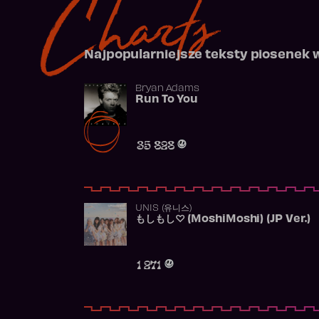
Charts
Najpopularniejsze teksty piosenek 
Bryan Adams
Run To You
35 828
UNIS (유니스)
もしもし♡ (MoshiMoshi) (JP Ver.)
1 271