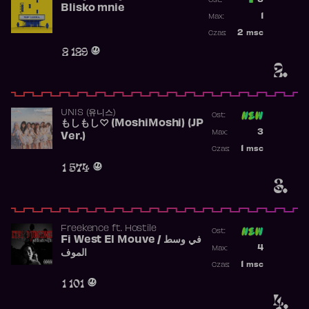
3
Ost.:
Blisko mnie
Poprzednia p
1
Max:
Najwyższa po
2
msc
Czas:
Obecność w r
2 129
2.
UNIS (유니스)
Ost:
もしもし♡ (MoshiMoshi) (JP
Poprzednia p
3
Max:
Ver.)
Najwyższa p
1
msc
Czas:
Obecność w 
1 574
3.
Freekence
ft.
Hostile
Ost:
Fi West El Mouve / في وسط
Poprzednia p
4
Max:
الموف
Najwyższa p
1
msc
Czas:
Obecność w 
1 101
4.