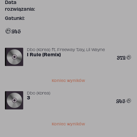
Data
rozwiązania:
Gatunki:
245
,
Dbo (Korea)
ft.
Freeway TJay
Lil Wayne
I Rule (Remix)
372
Koniec wyników
Dbo (Korea)
3
245
Koniec wyników