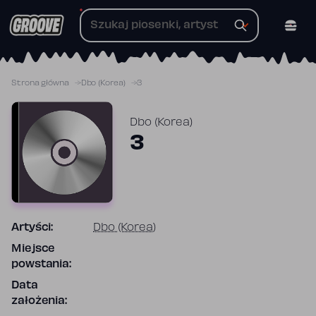
Przejdź
do
treści
Strona główna
Dbo (Korea)
3
Dbo (Korea)
3
Artyści:
Dbo (Korea)
Miejsce
powstania:
Data
założenia: