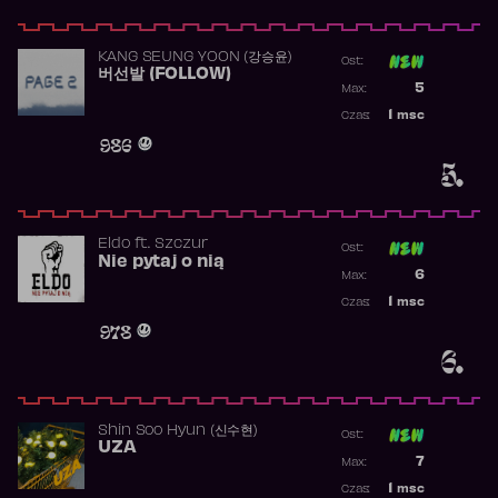
KANG SEUNG YOON (강승윤)
Ost:
버선발 (FOLLOW)
Poprzednia p
5
Max:
Najwyższa p
1
msc
Czas:
Obecność w 
986
5.
Eldo
ft.
Szczur
Ost:
Nie pytaj o nią
Poprzednia p
6
Max:
Najwyższa p
1
msc
Czas:
Obecność w 
978
6.
Shin Soo Hyun (신수현)
Ost:
UZA
Poprzednia p
7
Max:
Najwyższa p
1
msc
Czas: