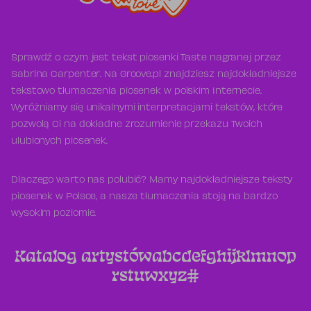
Sprawdź o czym jest tekst piosenki Taste nagranej przez
Sabrina Carpenter. Na Groove.pl znajdziesz najdokładniejsze
tekstowo tłumaczenia piosenek w polskim Internecie.
Wyróżniamy się unikalnymi interpretacjami tekstów, które
pozwolą Ci na dokładne zrozumienie przekazu Twoich
ulubionych piosenek.
Dlaczego warto nas polubić? Mamy najdokładniejsze teksty
piosenek w Polsce, a nasze tłumaczenia stoją na bardzo
wysokim poziomie.
Katalog artystów
a
b
c
d
e
f
g
h
i
j
k
l
m
n
o
p
r
s
t
u
w
x
y
z
#