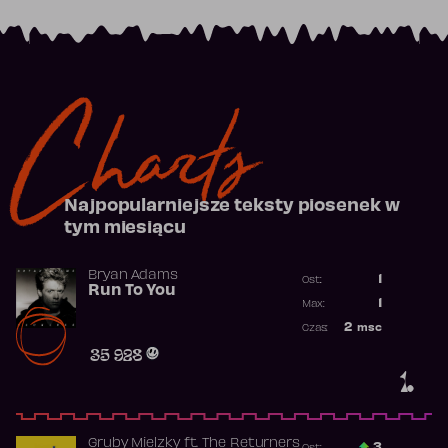
Charts
Najpopularniejsze teksty piosenek w
tym miesiącu
Bryan Adams
1
Ost.:
Run To You
Poprzednia p
1
Max:
Najwyższa po
2
msc
Czas:
Obecność w r
35 928
1.
Gruby Mielzky
ft.
The Returners