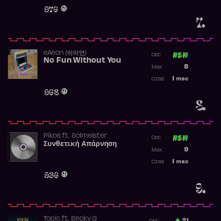
Obecność w 
976
7.
​eAeon (이이언)
Ost:
No Fun Without You
Poprzednia p
8
Max:
Najwyższa p
1
msc
Czas:
Obecność w 
968
8.
Pikos
ft.
Solmeister
Ost:
Συνθετική Απάρνηση
Poprzednia p
9
Max:
Najwyższa p
1
msc
Czas:
Obecność w 
936
9.
Topic
ft.
Becky G