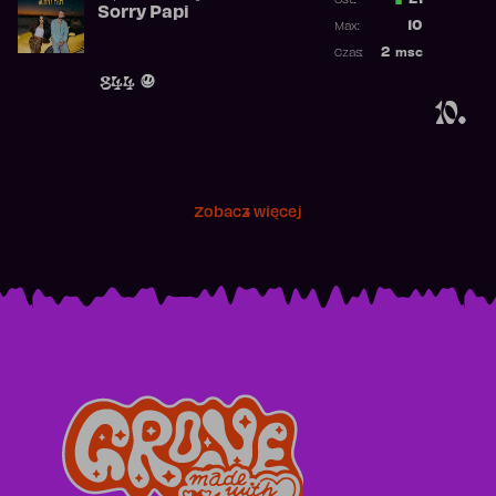
21
Ost.:
Sorry Papi
Poprzednia p
10
Max:
Najwyższa po
2
msc
Czas:
Obecność w r
844
10.
Zobacz więcej