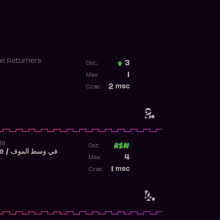
he Returners
3
Ost.:
Poprzednia pozycja
1
Max:
Najwyższa pozycja
2
msc
Czas:
Obecność w rankingu
2.
le
Ost:
Fi West El Mouve / في وسط الموف
Poprzednia pozycja
4
Max:
Najwyższa pozycja
1
msc
Czas:
Obecność w rankingu
4.