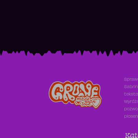
Sprawd
Sabrin
teksto
Wyróżn
pozwol
piosen
Kat