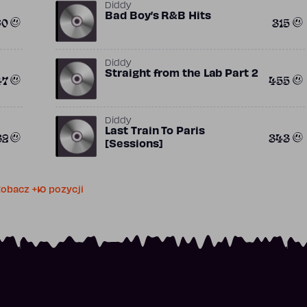
Diddy
Bad Boy’s R&B Hits
60
315
Diddy
Straight from the Lab Part 2
47
455
Diddy
Last Train To Paris
32
343
[Sessions]
obacz +10 pozycji