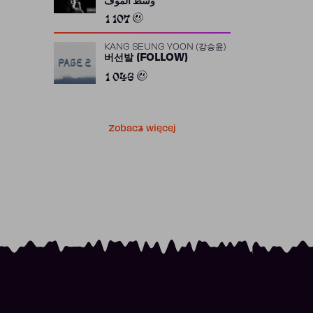
وسط الموف
1 107
KANG SEUNG YOON (강승윤)
버선발 (FOLLOW)
1 046
Zobacz więcej