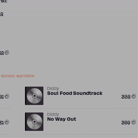
ki:
52
82
Koniec wyników
Diddy
Soul Food Soundtrack
21
352
Diddy
No Way Out
81
396