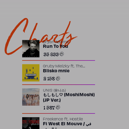
Charts
Bryan Adams
Run To You
35 933
Gruby Mielzky
ft.
The
Returners
Blisko mnie
2 158
UNIS (유니스)
もしもし♡ (MoshiMoshi)
(JP Ver.)
1 587
Freekence
ft.
Hostile
Fi West El Mouve / في