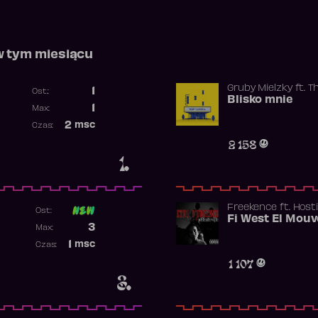
w tym miesiącu
Gruby Mielzky
ft.
T
1
Ost.:
Blisko mnie
Poprzednia pozycja
1
Max:
Najwyższa pozycja
2
msc
Czas:
Obecność w rankingu
2 158
1.
Freekence
ft.
Hosti
Ost:
Poprzednia pozycja
3
Max:
Najwyższa pozycja
1
msc
Czas:
Obecność w rankingu
1 107
3.