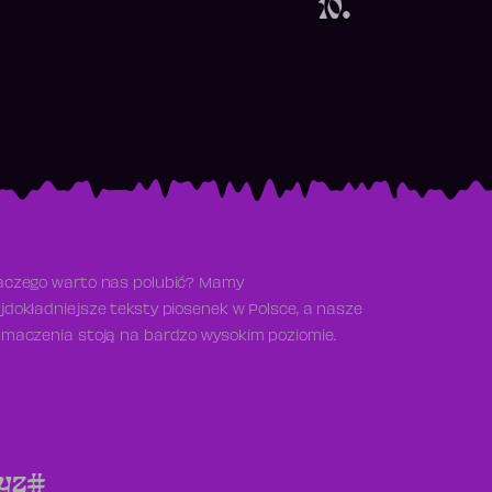
10.
aczego warto nas polubić? Mamy
jdokładniejsze teksty piosenek w Polsce, a nasze
umaczenia stoją na bardzo wysokim poziomie.
y
z
#