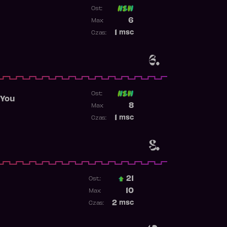
Ost:
Poprzednia pozycja
6
Max:
Najwyższa pozycja
1
msc
Czas:
Obecność w rankingu
6.
Ost:
 You
Poprzednia pozycja
8
Max:
Najwyższa pozycja
1
msc
Czas:
Obecność w rankingu
8.
21
Ost.:
Poprzednia pozycja
10
Max:
Najwyższa pozycja
2
msc
Czas:
Obecność w rankingu