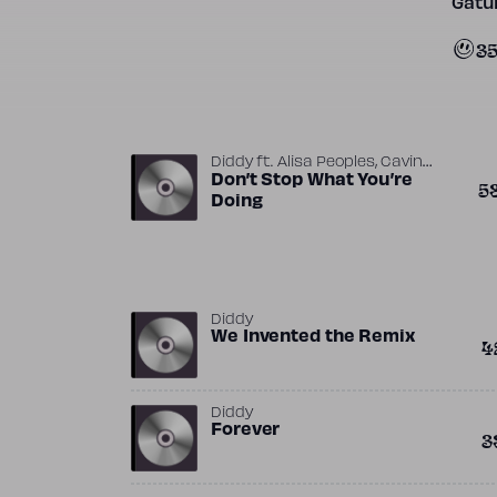
Gatun
3
,
Diddy
ft.
Alisa Peoples
Cavin
,
,
,
Yarbrough
Don’t Stop What You’re
Jonah Ellis
Lil Kim
5
,
Lonnie Simmons
Ron "Amen-Ra"
Doing
,
Lawrence
Ron Lawrence
Diddy
We Invented the Remix
4
Diddy
Forever
3