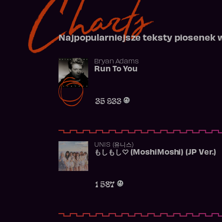
Charts
Najpopularniejsze teksty piosenek 
Bryan Adams
Run To You
35 933
UNIS (유니스)
もしもし♡ (MoshiMoshi) (JP Ver.)
1 587