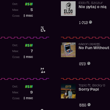
Eldo
ft.
Szczur
Ost:
Nie pytaj o nią
Poprzednia pozycja
5
Max:
Najwyższa pozycja
1
msc
Czas:
Obecność w rankingu
1 013
5.
​eAeon (이이언)
Ost:
No Fun Without
Poprzednia pozycja
7
Max:
Najwyższa pozycja
1
msc
Czas:
Obecność w rankingu
975
7.
Topic
ft.
Becky G
Ost:
Sorry Papi
Poprzednia pozycja
9
Max:
Najwyższa pozycja
1
msc
Czas:
Obecność w rankingu
889