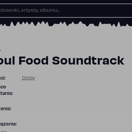
y
oul Food Soundtrack
ci:
Diddy
sce
tania:
enia:
ązania: