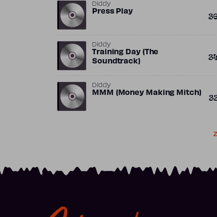
Diddy
Press Play
3
Diddy
Training Day (The
3
Soundtrack)
Diddy
MMM (Money Making Mitch)
3
Z