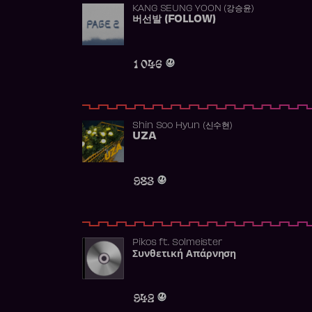
KANG SEUNG YOON (강승윤)
버선발 (FOLLOW)
1 046
Shin Soo Hyun (신수현)
UZA
983
Pikos
ft.
Solmeister
Συνθετική Απάρνηση
942