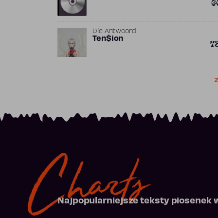
6
Die Antwoord
Ten$ion
7
Z
Charts
Najpopularniejsze teksty piosenek 