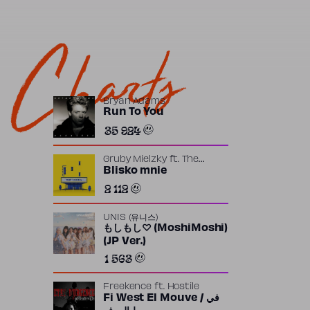
Charts
Bryan Adams
Run To You
35 924
Gruby Mielzky
ft.
The
Returners
Blisko mnie
2 112
UNIS (유니스)
もしもし♡ (MoshiMoshi)
(JP Ver.)
1 563
Freekence
ft.
Hostile
Fi West El Mouve / في