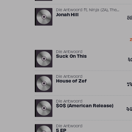
,
Die Antwoord
ft.
Ninja (ZA)
The
Black Goat
Jonah Hill
5
Z
Die Antwoord
Suck On This
4
Die Antwoord
House of Zef
7
Die Antwoord
$O$ (American Release)
4
Die Antwoord
5 EP