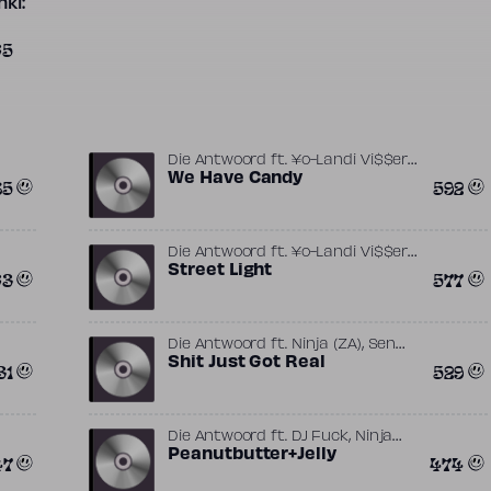
ki:
65
,
Die Antwoord
ft.
¥o-Landi Vi$$er
,
,
Ninja (ZA)
We Have Candy
Sixteen Jones
The
85
592
Black Goat
,
Die Antwoord
ft.
¥o-Landi Vi$$er
,
Ninja (ZA)
Street Light
The Black Goat
63
577
,
Die Antwoord
ft.
Ninja (ZA)
Sen
,
Dog
Shit Just Got Real
The Black Goat
31
529
,
Die Antwoord
ft.
DJ Fuck
Ninja
(ZA)
Peanutbutter+Jelly
47
474