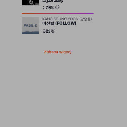
وسط الموف
1 094
KANG SEUNG YOON (강승윤)
버선발 (FOLLOW)
981
Zobacz więcej