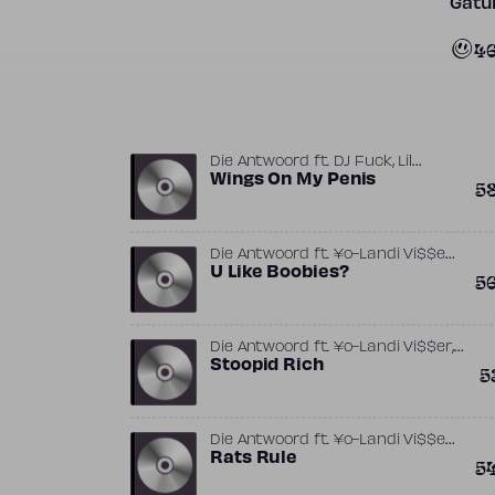
Gatun
4
,
Die Antwoord
ft.
DJ Fuck
Lil
,
Tommy Terror
Wings On My Penis
Ninja (ZA)
5
,
Die Antwoord
ft.
¥o-Landi Vi$$er
,
Lil Tommy Terror
U Like Boobies?
Ninja (ZA)
5
,
Die Antwoord
ft.
¥o-Landi Vi$$er
,
God (DJ)
Stoopid Rich
Ninja (ZA)
5
,
Die Antwoord
ft.
¥o-Landi Vi$$er
,
,
Jack Black
Rats Rule
Ninja (ZA)
The Black
5
Goat