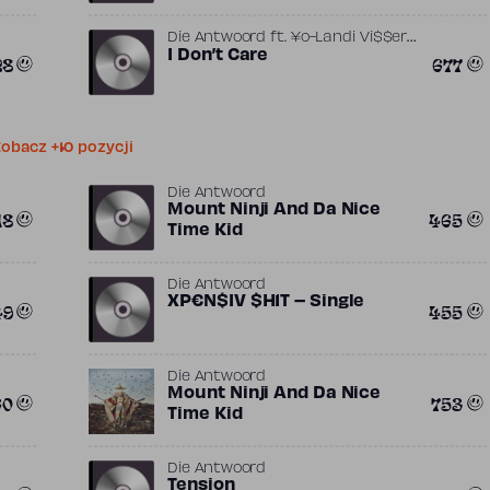
,
Die Antwoord
ft.
¥o-Landi Vi$$er
,
,
,
God (DJ)
I Don’t Care
Mikhail Tanich
Ninja (ZA)
28
677
Vladimir Shainsky
obacz +10 pozycji
Die Antwoord
Mount Ninji And Da Nice
18
465
Time Kid
Die Antwoord
XP€N$IV $H1T – Single
49
455
Die Antwoord
Mount Ninji And Da Nice
60
753
Time Kid
Die Antwoord
Tension