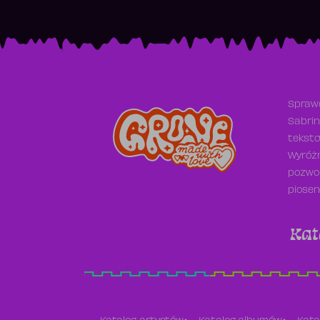
Sprawd
Sabrin
teksto
Wyróżn
pozwol
piosen
Kat