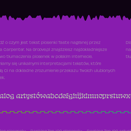
ź o czym jest tekst piosenki Taste nagranej przez
Dl
a Carpenter. Na Groove.pl znajdziesz najdokładniejsze
na
wo tłumaczenia piosenek w polskim Internecie.
tł
iamy się unikalnymi interpretacjami tekstów, które
ą Ci na dokładne zrozumienie przekazu Twoich ulubionych
ek.
alog artystów
a
b
c
d
e
f
g
h
i
j
k
l
m
n
o
p
r
s
t
u
w
x