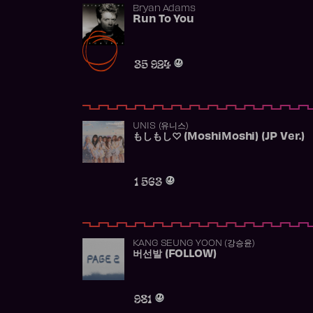
Bryan Adams
Run To You
35 924
UNIS (유니스)
もしもし♡ (MoshiMoshi) (JP Ver.)
1 563
KANG SEUNG YOON (강승윤)
버선발 (FOLLOW)
981