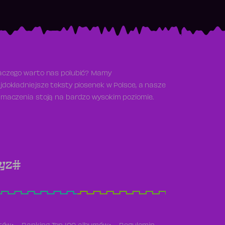
aczego warto nas polubić? Mamy
jdokładniejsze teksty piosenek w Polsce, a nasze
umaczenia stoją na bardzo wysokim poziomie.
y
z
#