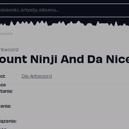
Time Kid
Antwoord
ount Ninji And Da Nic
ci:
Die Antwoord
sce
tania:
enia:
ązania: