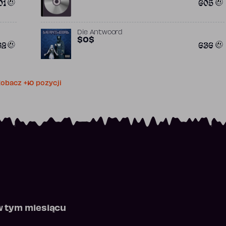
01
605
Die Antwoord
$O$
32
636
obacz +10 pozycji
w tym miesiącu