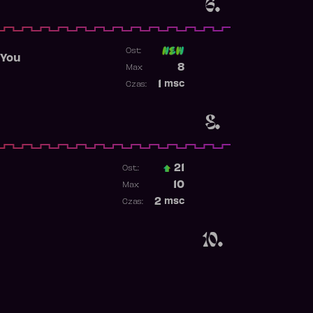
6.
Ost:
 You
Poprzednia pozycja
8
Max:
Najwyższa pozycja
1
msc
Czas:
Obecność w rankingu
8.
21
Ost.:
Poprzednia pozycja
10
Max:
Najwyższa pozycja
2
msc
Czas:
Obecność w rankingu
10.