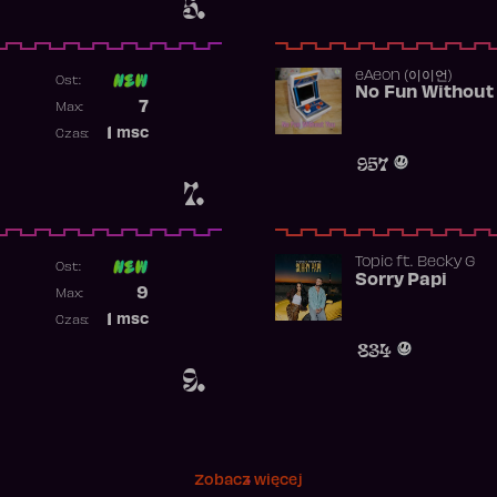
5.
​eAeon (이이언)
Ost:
No Fun Without
Poprzednia pozycja
7
Max:
Najwyższa pozycja
1
msc
Czas:
Obecność w rankingu
957
7.
Topic
ft.
Becky G
Ost:
Sorry Papi
Poprzednia pozycja
9
Max:
Najwyższa pozycja
1
msc
Czas:
Obecność w rankingu
834
9.
Zobacz więcej