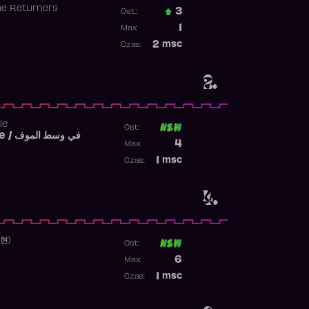
he Returners
3
Ost.:
Poprzednia pozycja
1
Max:
Najwyższa pozycja
2
msc
Czas:
Obecność w rankingu
2.
le
Ost:
Fi West El Mouve / في وسط الموف
Poprzednia pozycja
4
Max:
Najwyższa pozycja
1
msc
Czas:
Obecność w rankingu
4.
수현)
Ost:
Poprzednia pozycja
6
Max:
Najwyższa pozycja
1
msc
Czas:
Obecność w rankingu