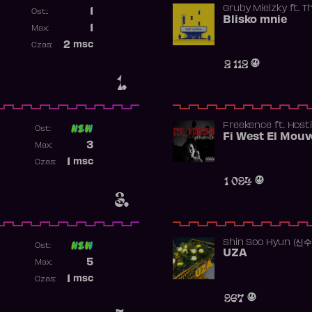
Gruby Mielzky
ft.
T
1
Ost.:
Blisko mnie
Poprzednia pozycja
1
Max:
Najwyższa pozycja
2
msc
Czas:
Obecność w rankingu
2 112
1.
Freekence
ft.
Hosti
Ost:
Poprzednia pozycja
3
Max:
Najwyższa pozycja
1
msc
Czas:
Obecność w rankingu
1 094
3.
Shin Soo Hyun (신
Ost:
UZA
Poprzednia pozycja
5
Max:
Najwyższa pozycja
1
msc
Czas:
Obecność w rankingu
967