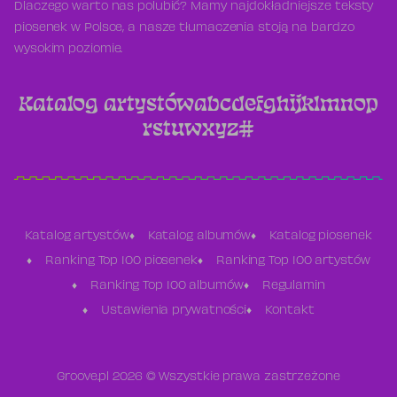
Dlaczego warto nas polubić? Mamy najdokładniejsze teksty
piosenek w Polsce, a nasze tłumaczenia stoją na bardzo
wysokim poziomie.
Katalog artystów
a
b
c
d
e
f
g
h
i
j
k
l
m
n
o
p
r
s
t
u
w
x
y
z
#
Katalog artystów
Katalog albumów
Katalog piosenek
Ranking Top 100 piosenek
Ranking Top 100 artystów
Ranking Top 100 albumów
Regulamin
Ustawienia prywatności
Kontakt
Groove.pl 2026 © Wszystkie prawa zastrzeżone