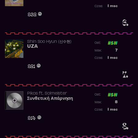
Najwyższa p
1
msc
Czas:
Obecność w 
932
6.
Shin Soo Hyun (신수현)
Ost:
UZA
Poprzednia p
7
Max:
Najwyższa p
1
msc
Czas:
Obecność w 
921
7.
Pikos
ft.
Solmeister
Ost:
Συνθετική Απάρνηση
Poprzednia p
8
Max:
Najwyższa p
1
msc
Czas:
Obecność w 
914
8.