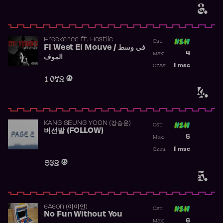
3.
Freekence
ft.
Hostile
Ost:
Fi West El Mouve / في وسط
Poprzednia p
4
Max:
الموف
Najwyższa p
1
msc
Czas:
Obecność w 
1 072
4.
KANG SEUNG YOON (강승윤)
Ost:
버선발 (FOLLOW)
Poprzednia p
5
Max:
Najwyższa p
1
msc
Czas:
Obecność w 
962
5.
​eAeon (이이언)
Ost:
No Fun Without You
Poprzednia p
6
Max: