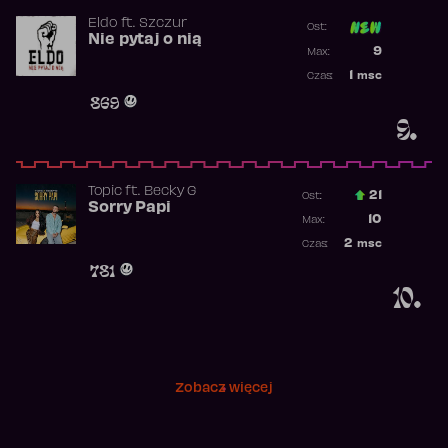
Eldo
ft.
Szczur
Ost:
Nie pytaj o nią
Poprzednia p
9
Max:
Najwyższa p
1
msc
Czas:
Obecność w 
869
9.
Topic
ft.
Becky G
21
Ost.:
Sorry Papi
Poprzednia p
10
Max:
Najwyższa po
2
msc
Czas:
Obecność w r
781
10.
Zobacz więcej