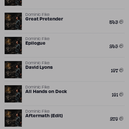
Dominic Fike
Great Pretender
843
Dominic Fike
Epilogue
245
Dominic Fike
David Lyons
167
Dominic Fike
All Hands on Deck
161
Dominic Fike
Aftermath (Edit)
276