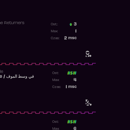
he Returners
3
Ost.:
Poprzednia pozycja
1
Max:
Najwyższa pozycja
2
msc
Czas:
Obecność w rankingu
2.
le
Ost:
Fi West El Mouve / في وسط الموف
Poprzednia pozycja
4
Max:
Najwyższa pozycja
1
msc
Czas:
Obecność w rankingu
4.
Ost:
Poprzednia pozycja
6
Max: