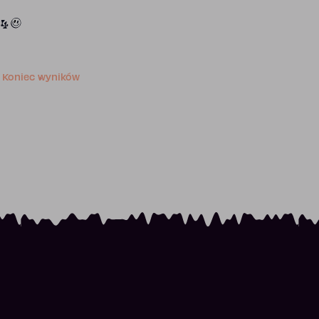
64
Koniec wyników