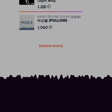
وسط الموف
1 129
KANG SEUNG YOON (강승윤)
버선발 (FOLLOW)
1 060
Zobacz więcej