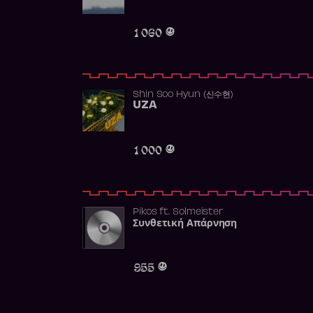
1 060
Shin Soo Hyun (신수현)
UZA
1 000
Pikos
ft.
Solmeister
Συνθετική Απάρνηση
955