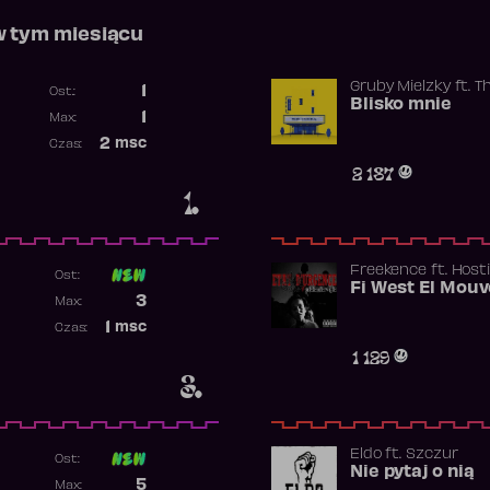
w tym miesiącu
Gruby Mielzky
ft.
T
1
Ost.:
Blisko mnie
Poprzednia pozycja
1
Max:
Najwyższa pozycja
2
msc
Czas:
Obecność w rankingu
2 187
1.
Freekence
ft.
Hosti
Ost:
Poprzednia pozycja
3
Max:
Najwyższa pozycja
1
msc
Czas:
Obecność w rankingu
1 129
3.
Eldo
ft.
Szczur
Ost:
Nie pytaj o nią
Poprzednia pozycja
5
Max: