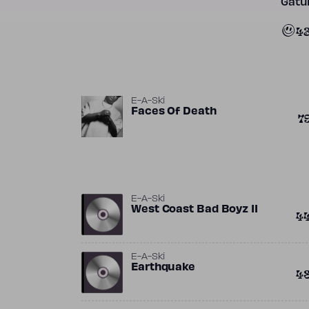
Gatun
4
E-A-Ski
Faces Of Death
7
E-A-Ski
West Coast Bad Boyz II
4
E-A-Ski
Earthquake
4