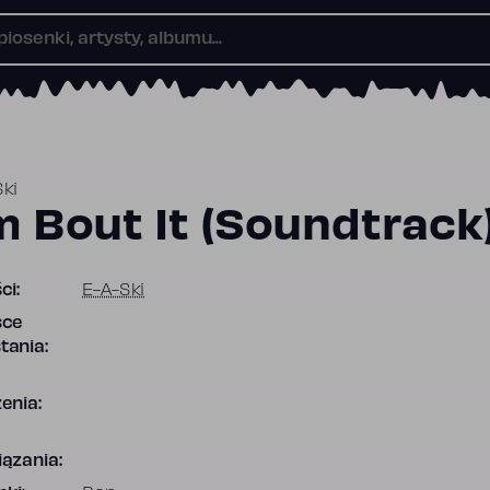
ki
'm Bout It (Soundtrack
ci:
E-A-Ski
sce
tania:
enia:
ązania: