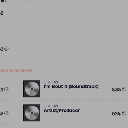
ki:
Rap
35
90
Koniec wyników
E-A-Ski
I'm Bout It (Soundtrack)
47
435
E-A-Ski
Artist/Producer
85
534