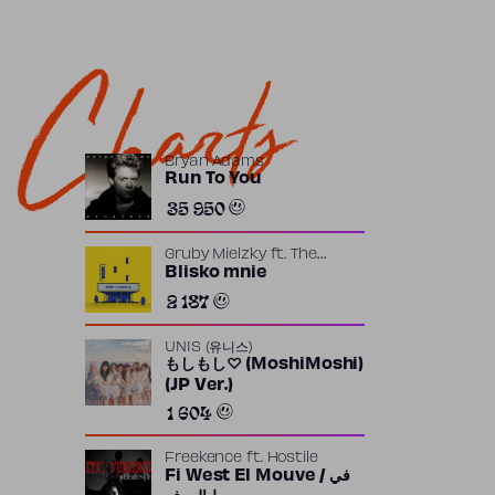
Charts
Bryan Adams
Run To You
35 950
Gruby Mielzky
ft.
The
Returners
Blisko mnie
2 187
UNIS (유니스)
もしもし♡ (MoshiMoshi)
(JP Ver.)
1 604
Freekence
ft.
Hostile
Fi West El Mouve / في