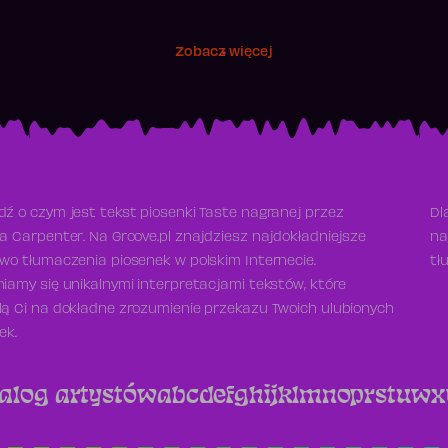
Zobacz więcej
ź o czym jest tekst piosenki Taste nagranej przez
Dl
a Carpenter. Na Groove.pl znajdziesz najdokładniejsze
na
wo tłumaczenia piosenek w polskim Internecie.
tł
iamy się unikalnymi interpretacjami tekstów, które
ą Ci na dokładne zrozumienie przekazu Twoich ulubionych
ek.
alog artystów
a
b
c
d
e
f
g
h
i
j
k
l
m
n
o
p
r
s
t
u
w
x