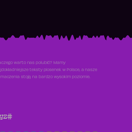
aczego warto nas polubić? Mamy
jdokładniejsze teksty piosenek w Polsce, a nasze
umaczenia stoją na bardzo wysokim poziomie.
y
z
#