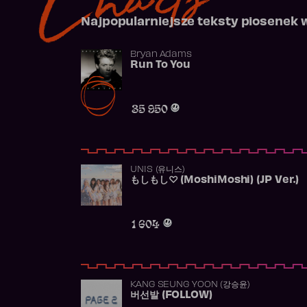
Najpopularniejsze teksty piosenek 
Bryan Adams
Run To You
35 950
UNIS (유니스)
もしもし♡ (MoshiMoshi) (JP Ver.)
1 604
KANG SEUNG YOON (강승윤)
버선발 (FOLLOW)