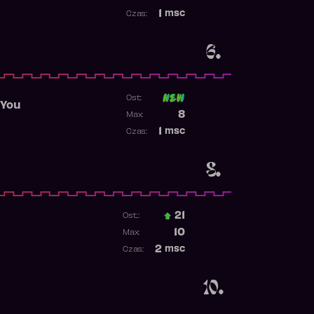
Najwyższa pozycja
1
msc
Czas:
Obecność w rankingu
6.
Ost:
 You
Poprzednia pozycja
8
Max:
Najwyższa pozycja
1
msc
Czas:
Obecność w rankingu
8.
21
Ost.:
Poprzednia pozycja
10
Max:
Najwyższa pozycja
2
msc
Czas:
Obecność w rankingu
10.