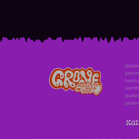
Sprawd
Sabrin
teksto
Wyróżn
pozwol
piosen
Kat