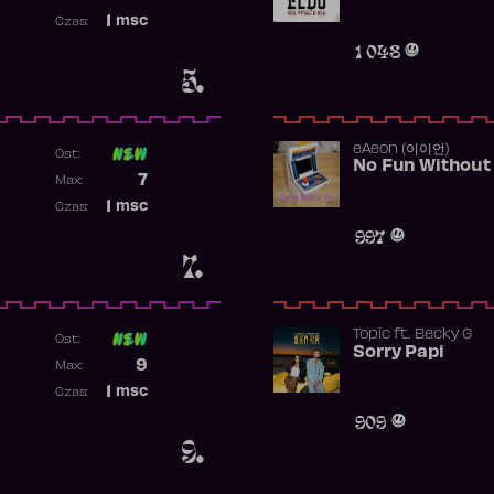
Najwyższa pozycja
1
msc
Czas:
Obecność w rankingu
1 048
5.
​eAeon (이이언)
Ost:
No Fun Without
Poprzednia pozycja
7
Max:
Najwyższa pozycja
1
msc
Czas:
Obecność w rankingu
997
7.
Topic
ft.
Becky G
Ost:
Sorry Papi
Poprzednia pozycja
9
Max:
Najwyższa pozycja
1
msc
Czas:
Obecność w rankingu
909
9.