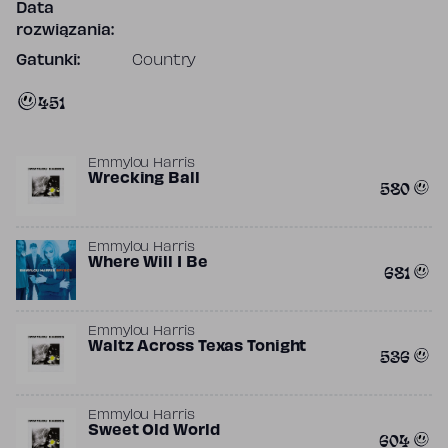
Data
rozwiązania:
Gatunki:
Country
451
Emmylou Harris
Wrecking Ball
580
Emmylou Harris
Where Will I Be
681
Emmylou Harris
Waltz Across Texas Tonight
536
Emmylou Harris
Sweet Old World
604