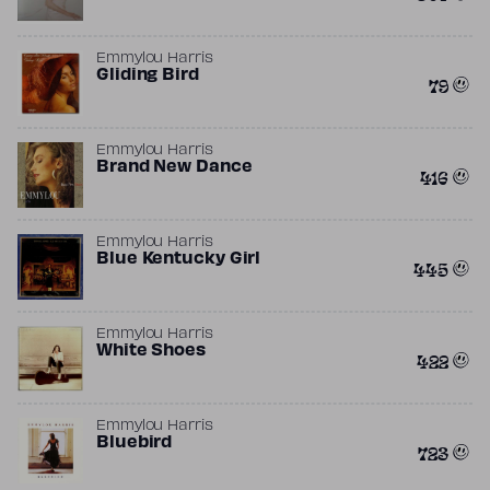
Emmylou Harris
Gliding Bird
79
Emmylou Harris
Brand New Dance
416
Emmylou Harris
Blue Kentucky Girl
445
Emmylou Harris
White Shoes
422
Emmylou Harris
Bluebird
723