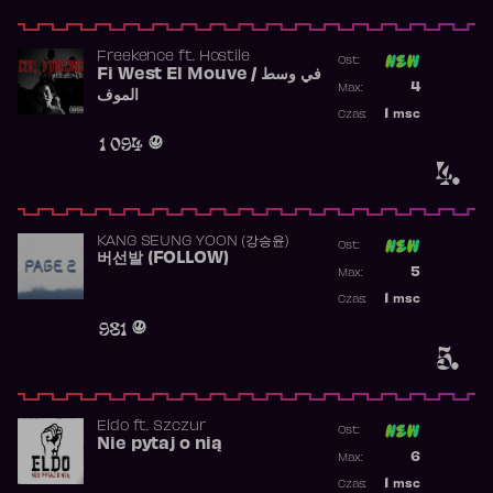
Freekence
ft.
Hostile
Ost:
Fi West El Mouve / في وسط
Poprzednia p
4
Max:
الموف
Najwyższa p
1
msc
Czas:
Obecność w 
1 094
4.
KANG SEUNG YOON (강승윤)
Ost:
버선발 (FOLLOW)
Poprzednia p
5
Max:
Najwyższa p
1
msc
Czas:
Obecność w 
981
5.
Eldo
ft.
Szczur
Ost:
Nie pytaj o nią
Poprzednia p
6
Max:
Najwyższa p
1
msc
Czas: