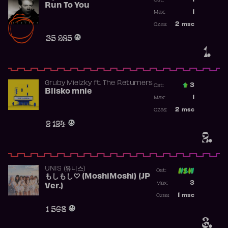
1
Ost.:
Run To You
Poprzednia p
1
Max:
Najwyższa po
2
msc
Czas:
Obecność w r
35 925
1.
Gruby Mielzky
ft.
The Returners
3
Ost.:
Blisko mnie
Poprzednia p
1
Max:
Najwyższa po
2
msc
Czas:
Obecność w r
2 124
2.
UNIS (유니스)
Ost:
もしもし♡ (MoshiMoshi) (JP
Poprzednia p
3
Max:
Ver.)
Najwyższa p
1
msc
Czas:
Obecność w 
1 568
3.