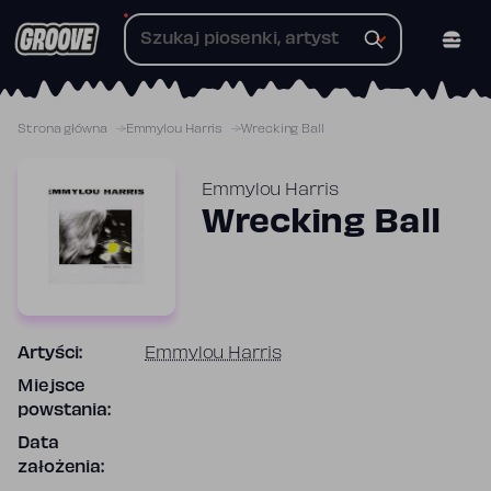
Przejdź
do
treści
Strona główna
Emmylou Harris
Wrecking Ball
Emmylou Harris
Wrecking Ball
Artyści:
Emmylou Harris
Miejsce
powstania:
Data
założenia: