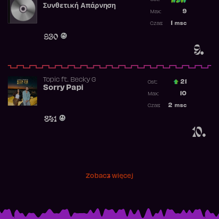
Συνθετική Απάρνηση
Poprzednia p
9
Max:
Najwyższa p
1
msc
Czas:
Obecność w 
930
9.
Topic
ft.
Becky G
21
Ost.:
Sorry Papi
Poprzednia p
10
Max:
Najwyższa po
2
msc
Czas:
Obecność w r
841
10.
Zobacz więcej