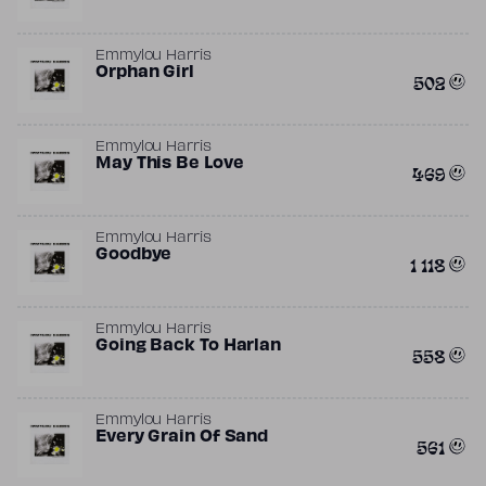
Emmylou Harris
Orphan Girl
502
Emmylou Harris
May This Be Love
469
Emmylou Harris
Goodbye
1 118
Emmylou Harris
Going Back To Harlan
558
Emmylou Harris
Every Grain Of Sand
561