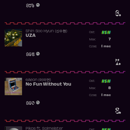
Obecność w 
974
6.
Shin Soo Hyun (신수현)
Ost:
UZA
Poprzednia p
7
Max:
Najwyższa p
1
msc
Czas:
Obecność w 
968
7.
​eAeon (이이언)
Ost:
No Fun Without You
Poprzednia p
8
Max:
Najwyższa p
1
msc
Czas:
Obecność w 
960
8.
Pikos
ft.
Solmeister
Ost: