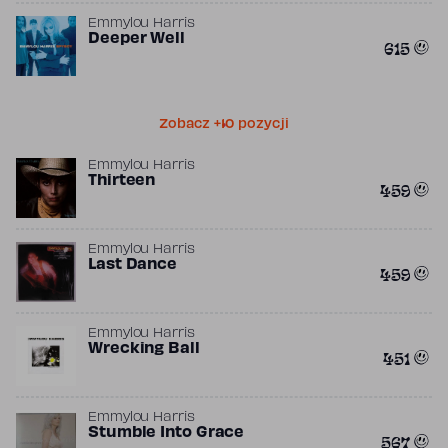
Emmylou Harris
Deeper Well
615
Zobacz +10 pozycji
Emmylou Harris
Thirteen
459
Emmylou Harris
Last Dance
459
Emmylou Harris
Wrecking Ball
451
Emmylou Harris
Stumble Into Grace
567