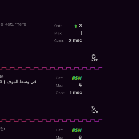
he Returners
3
Ost.:
Poprzednia pozycja
1
Max:
Najwyższa pozycja
2
msc
Czas:
Obecność w rankingu
2.
le
Ost:
Fi West El Mouve / في وسط الموف
Poprzednia pozycja
4
Max:
Najwyższa pozycja
1
msc
Czas:
Obecność w rankingu
4.
수현)
Ost:
Poprzednia pozycja
6
Max: