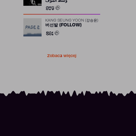
وسط الموف
976
KANG SEUNG YOON (강승윤)
버선발 (FOLLOW)
891
Zobacz więcej