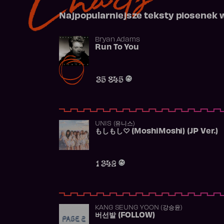
Najpopularniejsze teksty piosenek 
Bryan Adams
Run To You
35 845
UNIS (유니스)
もしもし♡ (MoshiMoshi) (JP Ver.)
1 342
KANG SEUNG YOON (강승윤)
버선발 (FOLLOW)