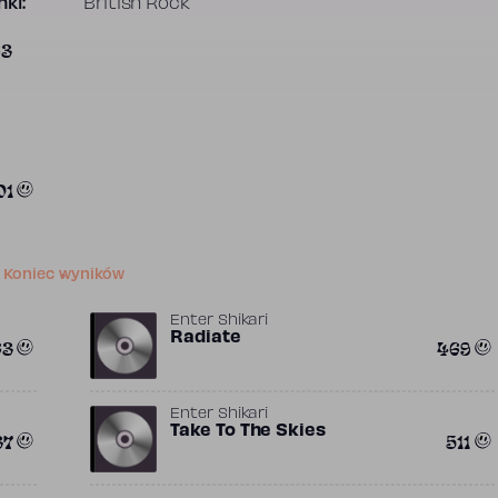
ki:
British Rock
63
01
Koniec wyników
Enter Shikari
Radiate
63
469
Enter Shikari
Take To The Skies
37
511