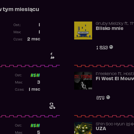
w tym miesiącu
Gruby Mielzky
ft.
T
1
Ost.:
Blisko mnie
Poprzednia pozycja
1
Max:
Najwyższa pozycja
2
msc
Czas:
Obecność w rankingu
1 823
1.
Freekence
ft.
Hosti
Ost:
Poprzednia pozycja
3
Max:
Najwyższa pozycja
1
msc
Czas:
Obecność w rankingu
976
3.
Shin Soo Hyun (신
Ost:
UZA
Poprzednia pozycja
5
Max: