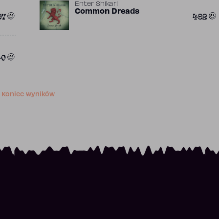
Enter Shikari
Common Dreads
97
492
40
Koniec wyników