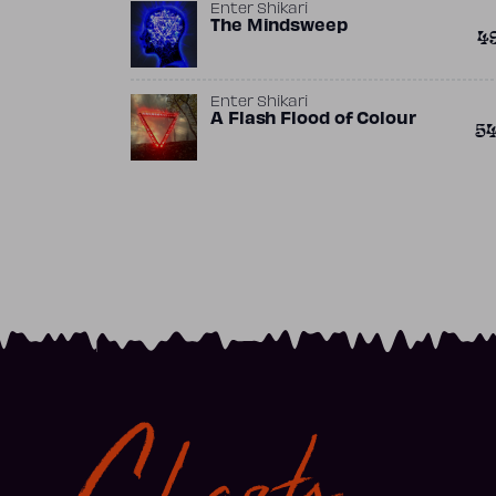
Enter Shikari
The Mindsweep
4
Enter Shikari
A Flash Flood of Colour
5
Charts