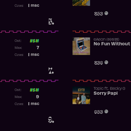
Najwyższa pozycja
1
msc
Czas:
Obecność w rankingu
853
5.
​eAeon (이이언)
Ost:
No Fun Without
Poprzednia pozycja
7
Max:
Najwyższa pozycja
1
msc
Czas:
Obecność w rankingu
836
7.
Topic
ft.
Becky G
Ost:
Sorry Papi
Poprzednia pozycja
9
Max:
Najwyższa pozycja
1
msc
Czas:
Obecność w rankingu
653
9.