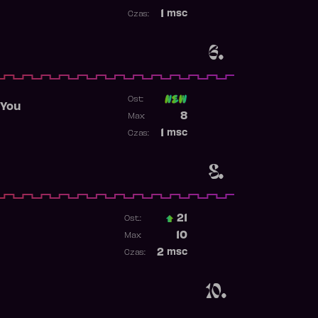
Najwyższa pozycja
1
msc
Czas:
Obecność w rankingu
6.
Ost:
 You
Poprzednia pozycja
8
Max:
Najwyższa pozycja
1
msc
Czas:
Obecność w rankingu
8.
21
Ost.:
Poprzednia pozycja
10
Max:
Najwyższa pozycja
2
msc
Czas:
Obecność w rankingu
10.