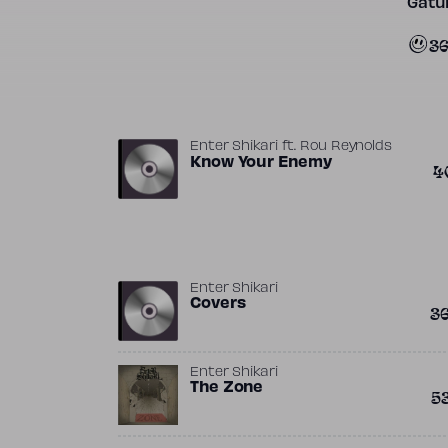
Gatun
3
Enter Shikari
ft.
Rou Reynolds
Know Your Enemy
4
Enter Shikari
Covers
3
Enter Shikari
The Zone
5