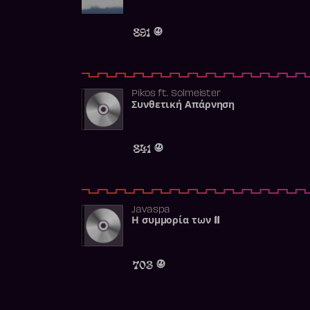
891
Pikos
ft.
Solmeister
Συνθετική Απάρνηση
841
Javaspa
Η συμμορία των 11
703