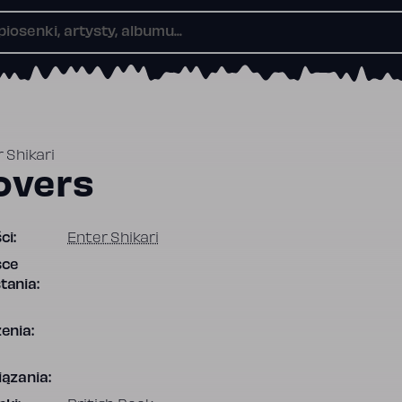
 Shikari
overs
ci:
Enter Shikari
sce
tania:
enia:
ązania: