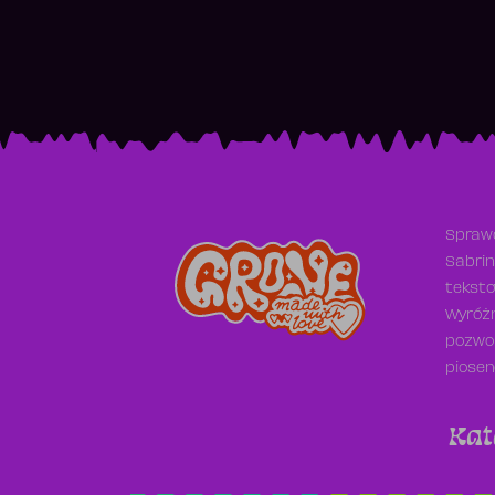
Sprawd
Sabrin
teksto
Wyróżn
pozwol
piosen
Kat