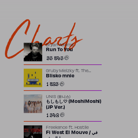
Charts
Bryan Adams
Run To You
35 845
Gruby Mielzky
ft.
The
Returners
Blisko mnie
1 823
UNIS (유니스)
もしもし♡ (MoshiMoshi)
(JP Ver.)
1 342
Freekence
ft.
Hostile
Fi West El Mouve / في