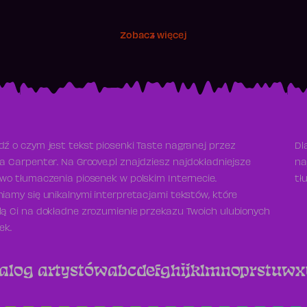
Zobacz więcej
ź o czym jest tekst piosenki Taste nagranej przez
Dl
a Carpenter. Na Groove.pl znajdziesz najdokładniejsze
na
wo tłumaczenia piosenek w polskim Internecie.
tł
iamy się unikalnymi interpretacjami tekstów, które
ą Ci na dokładne zrozumienie przekazu Twoich ulubionych
ek.
alog artystów
a
b
c
d
e
f
g
h
i
j
k
l
m
n
o
p
r
s
t
u
w
x