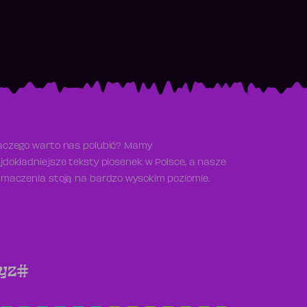
aczego warto nas polubić? Mamy
jdokładniejsze teksty piosenek w Polsce, a nasze
umaczenia stoją na bardzo wysokim poziomie.
y
z
#