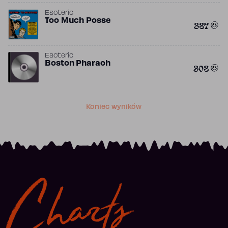
Esoteric
Too Much Posse
387
Esoteric
Boston Pharaoh
308
Koniec wyników
Charts