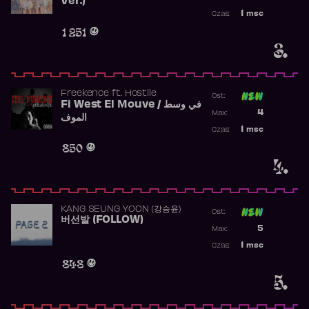
Ver.)
Najwyższa p
1
msc
Czas:
Obecność w 
1 251
3.
Freekence
ft.
Hostile
Ost:
Fi West El Mouve / في وسط
Poprzednia p
4
Max:
الموف
Najwyższa p
1
msc
Czas:
Obecność w 
850
4.
KANG SEUNG YOON (강승윤)
Ost:
버선발 (FOLLOW)
Poprzednia p
5
Max:
Najwyższa p
1
msc
Czas:
Obecność w 
848
5.