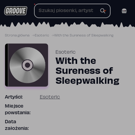
Przejdź
do
treści
Strona główna
Esoteric
With the Sureness of Sleepwalking
Esoteric
With the
Sureness of
Sleepwalking
Artyści:
Esoteric
Miejsce
powstania:
Data
założenia: