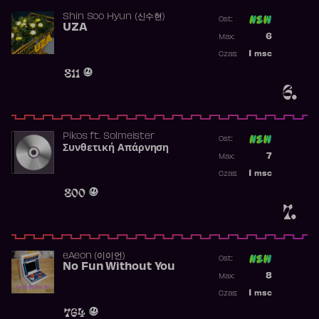
Shin Soo Hyun (신수현)
Ost:
UZA
Poprzednia p
6
Max:
Najwyższa p
1
msc
Czas:
Obecność w 
811
6.
Pikos
ft.
Solmeister
Ost:
Συνθετική Απάρνηση
Poprzednia p
7
Max:
Najwyższa p
1
msc
Czas:
Obecność w 
800
7.
​eAeon (이이언)
Ost:
No Fun Without You
Poprzednia p
8
Max:
Najwyższa p
1
msc
Czas:
Obecność w 
764