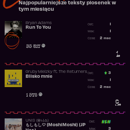
Najpopularniejsze teksty piosenek w
tym miesiącu
Bryan Adams
1
Ost.:
Run To You
Poprzednia p
1
Max:
Najwyższa po
2
msc
Czas:
Obecność w r
35 817
1.
Gruby Mielzky
ft.
The Returners
3
Ost.:
Blisko mnie
Poprzednia p
1
Max:
Najwyższa po
2
msc
Czas:
Obecność w r
1 579
2.
UNIS (유니스)
Ost:
もしもし♡ (MoshiMoshi) (JP
Poprzednia p
3
Max: