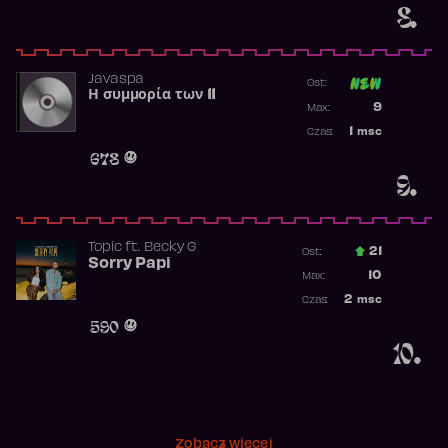
8.
Javaspa
Ost:
Η συμμορία των 11
Poprzednia p
9
Max:
Najwyższa p
1
msc
Czas:
Obecność w 
678
9.
Topic
ft.
Becky G
21
Ost.:
Sorry Papi
Poprzednia p
10
Max:
Najwyższa po
2
msc
Czas:
Obecność w r
590
10.
Zobacz więcej