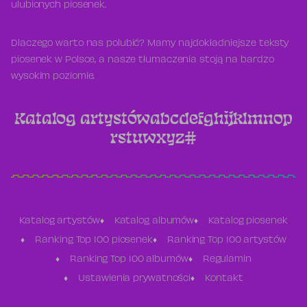
ulubionych piosenek.
Dlaczego warto nas polubić? Mamy najdokładniejsze teksty
piosenek w Polsce, a nasze tłumaczenia stoją na bardzo
wysokim poziomie.
Katalog artystów
a
b
c
d
e
f
g
h
i
j
k
l
m
n
o
p
r
s
t
u
w
x
y
z
#
Katalog artystów
Katalog albumów
Katalog piosenek
Ranking Top 100 piosenek
Ranking Top 100 artystów
Ranking Top 100 albumów
Regulamin
Ustawienia prywatności
Kontakt