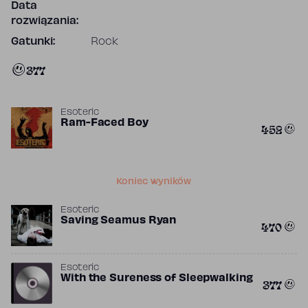
Data
rozwiązania:
Gatunki:
Rock
377
Esoteric
Ram-Faced Boy
452
Koniec wyników
Esoteric
Saving Seamus Ryan
470
Esoteric
With the Sureness of Sleepwalking
377