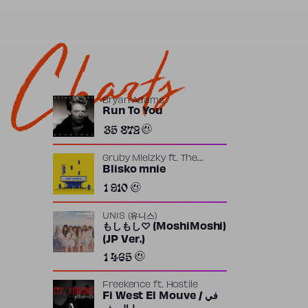
Charts
Bryan Adams
Run To You
35 872
Gruby Mielzky
ft.
The
Returners
Blisko mnie
1 910
UNIS (유니스)
もしもし♡ (MoshiMoshi)
(JP Ver.)
1 465
Freekence
ft.
Hostile
Fi West El Mouve / في