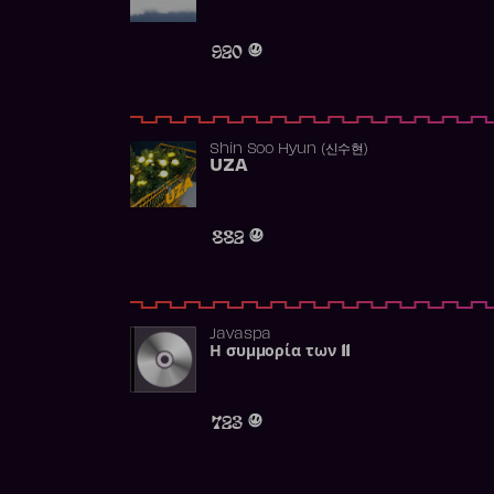
920
Shin Soo Hyun (신수현)
UZA
882
Javaspa
Η συμμορία των 11
723