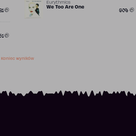
Eurythmics
We Too Are One
21
604
51
Koniec wyników