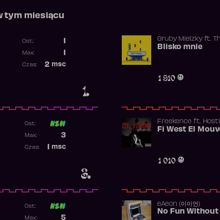
w tym miesiącu
Gruby Mielzky
ft.
T
1
Ost.:
Blisko mnie
Poprzednia pozycja
1
Max:
Najwyższa pozycja
2
msc
Czas:
Obecność w rankingu
1 910
1.
Freekence
ft.
Hosti
Ost:
Poprzednia pozycja
3
Max:
Najwyższa pozycja
1
msc
Czas:
Obecność w rankingu
1 010
3.
​eAeon (이이언)
Ost:
No Fun Without
Poprzednia pozycja
5
Max: