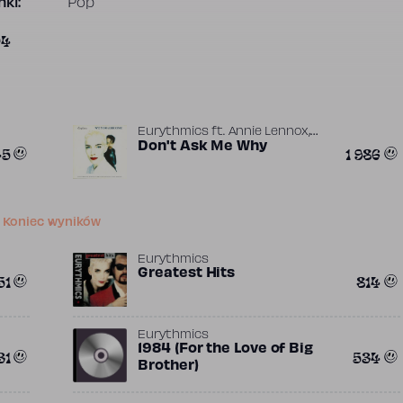
ki:
Pop
04
,
Eurythmics
ft.
Annie Lennox
,
David A. Stewart
Don't Ask Me Why
Jimmy Iovine
45
1 986
Koniec wyników
Eurythmics
Greatest Hits
51
814
Eurythmics
1984 (For the Love of Big
31
534
Brother)