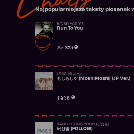
Najpopularniejsze teksty piosenek 
Bryan Adams
Run To You
35 872
UNIS (유니스)
もしもし♡ (MoshiMoshi) (JP Ver.)
1 465
KANG SEUNG YOON (강승윤)
버선발 (FOLLOW)