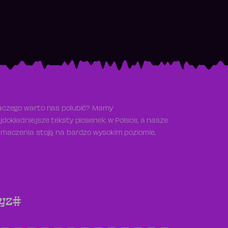
aczego warto nas polubić? Mamy
jdokładniejsze teksty piosenek w Polsce, a nasze
umaczenia stoją na bardzo wysokim poziomie.
y
z
#