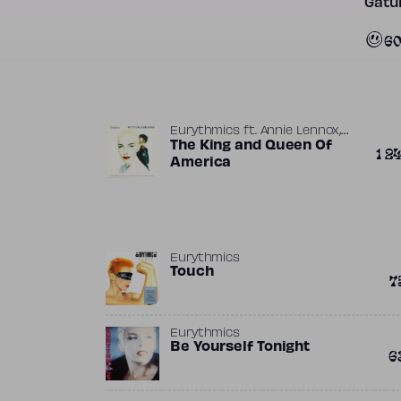
Gatun
6
,
Eurythmics
ft.
Annie Lennox
,
David A. Stewart
The King and Queen Of
Jimmy Iovine
1 2
America
Eurythmics
Touch
7
Eurythmics
Be Yourself Tonight
6