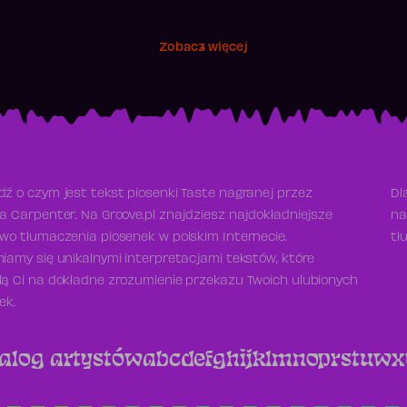
Zobacz więcej
ź o czym jest tekst piosenki Taste nagranej przez
Dl
a Carpenter. Na Groove.pl znajdziesz najdokładniejsze
na
wo tłumaczenia piosenek w polskim Internecie.
tł
iamy się unikalnymi interpretacjami tekstów, które
ą Ci na dokładne zrozumienie przekazu Twoich ulubionych
ek.
alog artystów
a
b
c
d
e
f
g
h
i
j
k
l
m
n
o
p
r
s
t
u
w
x