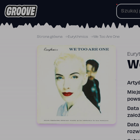
Przejdź
do
treści
Strona główna
Eurythmics
We Too Are One
Eury
W
Artyś
Miej
pows
Data
założ
Data
rozwi