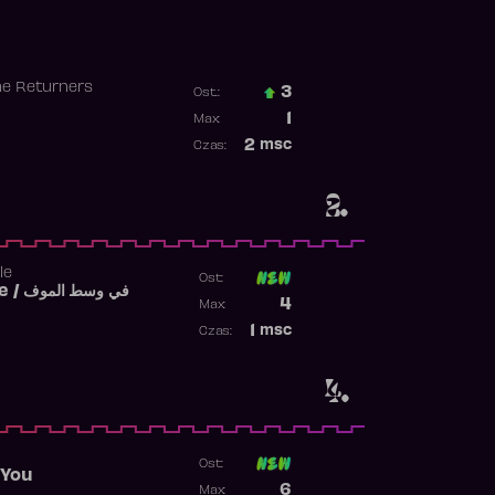
he Returners
3
Ost.:
Poprzednia pozycja
1
Max:
Najwyższa pozycja
2
msc
Czas:
Obecność w rankingu
2.
le
Ost:
Fi West El Mouve / في وسط الموف
Poprzednia pozycja
4
Max:
Najwyższa pozycja
1
msc
Czas:
Obecność w rankingu
4.
Ost:
 You
Poprzednia pozycja
6
Max: