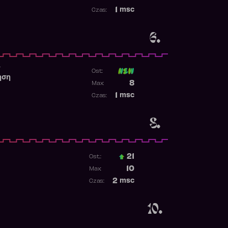
Najwyższa pozycja
1
msc
Czas:
Obecność w rankingu
6.
r
Ost:
ηση
Poprzednia pozycja
8
Max:
Najwyższa pozycja
1
msc
Czas:
Obecność w rankingu
8.
21
Ost.:
Poprzednia pozycja
10
Max:
Najwyższa pozycja
2
msc
Czas:
Obecność w rankingu
10.