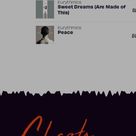
Eurythmics
Sweet Dreams (Are Made of
9
This)
Eurythmics
Peace
5
Charts