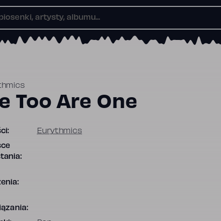
thmics
e Too Are One
ci:
Eurythmics
sce
tania:
enia:
ązania: