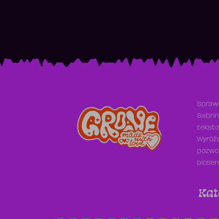
Sprawd
Sabrin
teksto
Wyróżn
pozwol
piosen
Kat