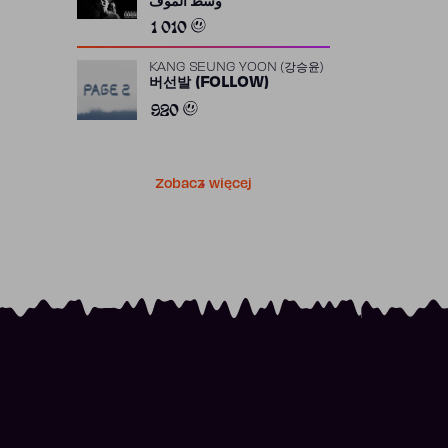
وسط الموف
1 010
KANG SEUNG YOON (강승윤)
버선발 (FOLLOW)
920
Zobacz więcej