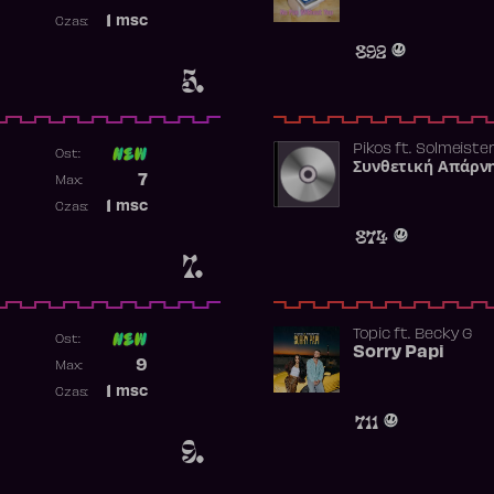
Najwyższa pozycja
1
msc
Czas:
Obecność w rankingu
892
5.
Pikos
ft.
Solmeiste
Ost:
Συνθετική Απάρν
Poprzednia pozycja
7
Max:
Najwyższa pozycja
1
msc
Czas:
Obecność w rankingu
874
7.
Topic
ft.
Becky G
Ost:
Sorry Papi
Poprzednia pozycja
9
Max:
Najwyższa pozycja
1
msc
Czas:
Obecność w rankingu
711
9.