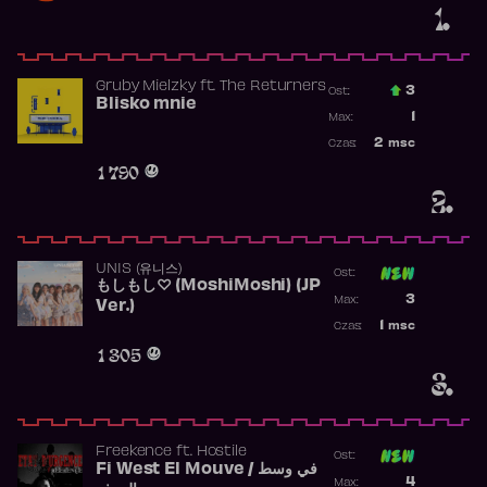
1.
Gruby Mielzky
ft.
The Returners
3
Ost.:
Blisko mnie
Poprzednia p
1
Max:
Najwyższa po
2
msc
Czas:
Obecność w r
1 790
2.
UNIS (유니스)
Ost:
もしもし♡ (MoshiMoshi) (JP
Poprzednia p
3
Max:
Ver.)
Najwyższa p
1
msc
Czas:
Obecność w 
1 305
3.
Freekence
ft.
Hostile
Ost:
Fi West El Mouve / في وسط
Poprzednia p
4
Max: