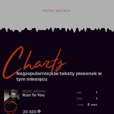
Koniec wyników
Charts
Najpopularniejsze teksty piosenek w
tym miesiącu
Bryan Adams
1
Ost.:
Run To You
Poprzednia p
1
Max:
Najwyższa po
2
msc
Czas:
Obecność w r
35 839