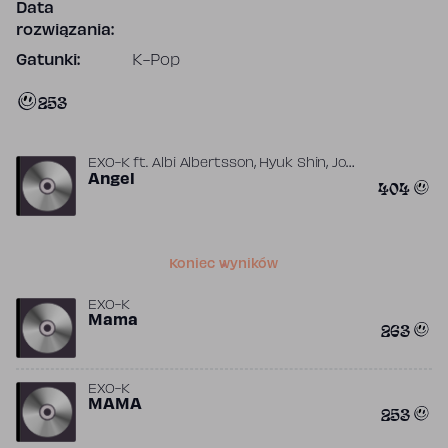
Data
rozwiązania:
Gatunki:
K-Pop
253
,
,
EXO-K
ft.
Albi Albertsson
Hyuk Shin
Jo
,
,
Yoon Gyung
Angel
Misfit
Soo-Man Lee
404
Koniec wyników
EXO-K
Mama
263
EXO-K
MAMA
253