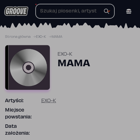
Przejdź
do
treści
Strona główna
EXO-K
MAMA
EXO-K
MAMA
Artyści:
EXO-K
Miejsce
powstania:
Data
założenia: