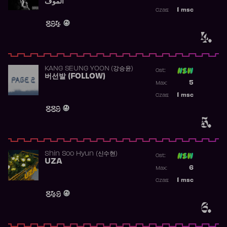
الموف
Najwyższa p
1
msc
Czas:
Obecność w 
894
4.
KANG SEUNG YOON (강승윤)
Ost:
버선발 (FOLLOW)
Poprzednia p
5
Max:
Najwyższa p
1
msc
Czas:
Obecność w 
889
5.
Shin Soo Hyun (신수현)
Ost:
UZA
Poprzednia p
6
Max:
Najwyższa p
1
msc
Czas:
Obecność w 
849
6.