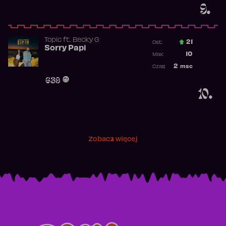
9.
Topic
ft.
Becky G
21
Ost.:
Sorry Papi
Poprzednia p
10
Max:
Najwyższa po
2
msc
Czas:
Obecność w r
639
10.
Zobacz więcej