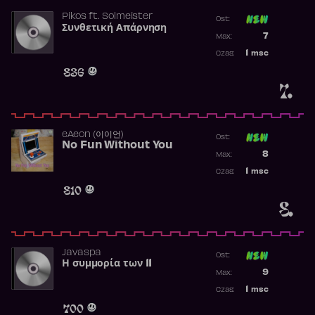
Pikos
ft.
Solmeister
Ost:
Συνθετική Απάρνηση
Poprzednia p
7
Max:
Najwyższa p
1
msc
Czas:
Obecność w 
836
7.
​eAeon (이이언)
Ost:
No Fun Without You
Poprzednia p
8
Max:
Najwyższa p
1
msc
Czas:
Obecność w 
810
8.
Javaspa
Ost:
Η συμμορία των 11
Poprzednia p
9
Max:
Najwyższa p
1
msc
Czas:
Obecność w 
700