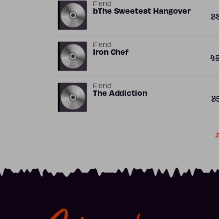
Fiend
bThe Sweetest Hangover
3
Fiend
Iron Chef
4
Fiend
The Addiction
3
Z