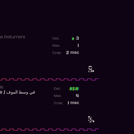
he Returners
3
Ost.:
Poprzednia pozycja
1
Max:
Najwyższa pozycja
2
msc
Czas:
Obecność w rankingu
2.
le
Ost:
Fi West El Mouve / في وسط الموف
Poprzednia pozycja
4
Max:
Najwyższa pozycja
1
msc
Czas:
Obecność w rankingu
4.