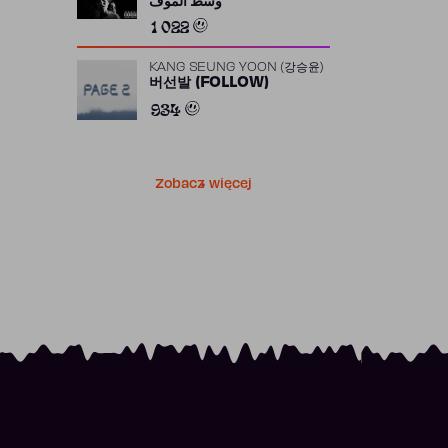
وسط الموف
1 022
KANG SEUNG YOON (강승윤)
버선발 (FOLLOW)
934
Zobacz więcej