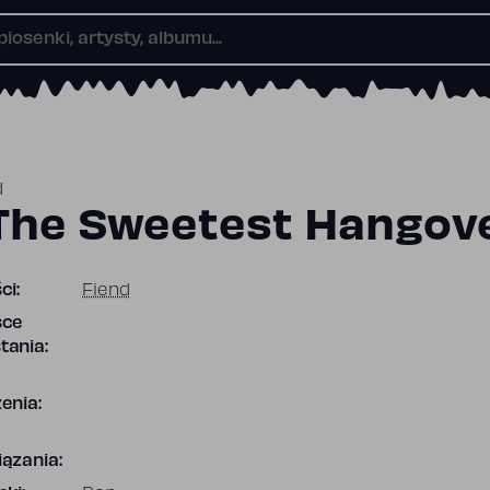
d
The Sweetest Hangov
ci:
Fiend
sce
tania:
enia:
ązania: