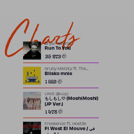
Charts
Bryan Adams
Run To You
35 873
Gruby Mielzky
ft.
The
Returners
Blisko mnie
1 923
UNIS (유니스)
もしもし♡ (MoshiMoshi)
(JP Ver.)
1 478
Freekence
ft.
Hostile
Fi West El Mouve / في