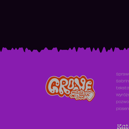
Sprawd
Sabrin
teksto
Wyróżn
pozwol
piosen
Kat