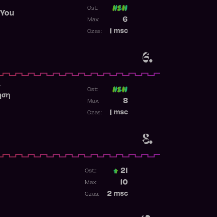
Ost:
 You
Poprzednia pozycja
6
Max:
Najwyższa pozycja
1
msc
Czas:
Obecność w rankingu
6.
r
Ost:
ηση
Poprzednia pozycja
8
Max:
Najwyższa pozycja
1
msc
Czas:
Obecność w rankingu
8.
21
Ost.:
Poprzednia pozycja
10
Max:
Najwyższa pozycja
2
msc
Czas:
Obecność w rankingu