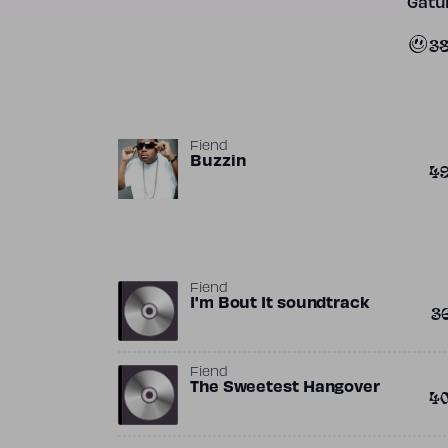
Gatun
3
Fiend
Buzzin
4
Fiend
I'm Bout It soundtrack
3
Fiend
The Sweetest Hangover
4