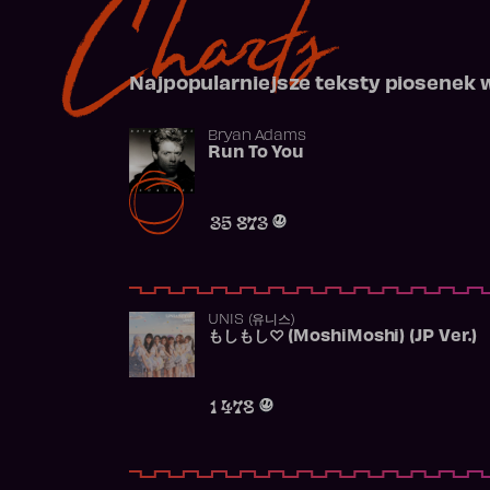
Charts
Najpopularniejsze teksty piosenek 
Bryan Adams
Run To You
35 873
UNIS (유니스)
もしもし♡ (MoshiMoshi) (JP Ver.)
1 478