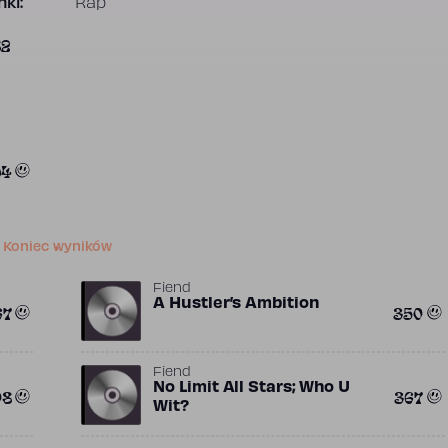
ki:
Rap
82
94
Koniec wyników
Fiend
A Hustler’s Ambition
67
350
Fiend
No Limit All Stars; Who U
08
367
Wit?