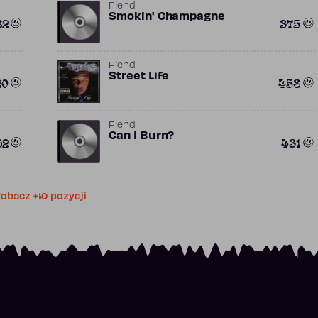
Fiend
Smokin' Champagne
82
375
Fiend
Street Life
20
458
Fiend
Can I Burn?
92
431
obacz +10 pozycji