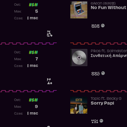
​eAeon (이이언)
Ost:
No Fun Without
Poprzednia pozycja
5
Max:
Najwyższa pozycja
1
msc
Czas:
Obecność w rankingu
898
5.
Pikos
ft.
Solmeiste
Ost:
Συνθετική Απάρν
Poprzednia pozycja
7
Max:
Najwyższa pozycja
1
msc
Czas:
Obecność w rankingu
885
7.
Topic
ft.
Becky G
Ost:
Sorry Papi
Poprzednia pozycja
9
Max:
Najwyższa pozycja
1
msc
Czas:
Obecność w rankingu
721