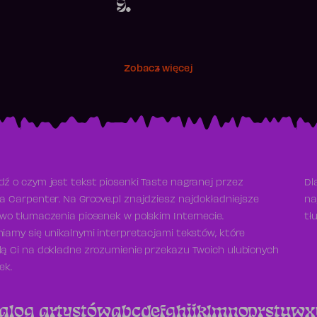
9.
Zobacz więcej
ź o czym jest tekst piosenki Taste nagranej przez
Dl
a Carpenter. Na Groove.pl znajdziesz najdokładniejsze
na
wo tłumaczenia piosenek w polskim Internecie.
tł
iamy się unikalnymi interpretacjami tekstów, które
ą Ci na dokładne zrozumienie przekazu Twoich ulubionych
ek.
alog artystów
a
b
c
d
e
f
g
h
i
j
k
l
m
n
o
p
r
s
t
u
w
x