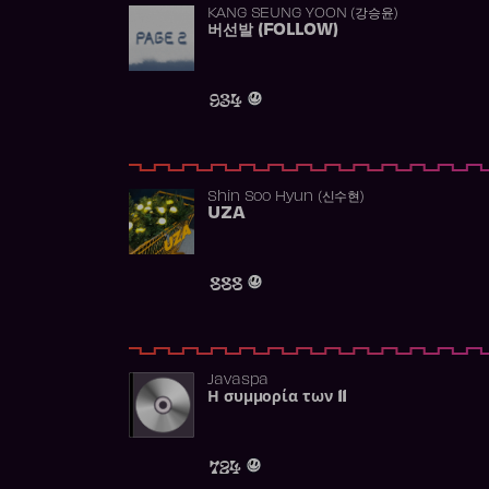
KANG SEUNG YOON (강승윤)
버선발 (FOLLOW)
934
Shin Soo Hyun (신수현)
UZA
888
Javaspa
Η συμμορία των 11
724