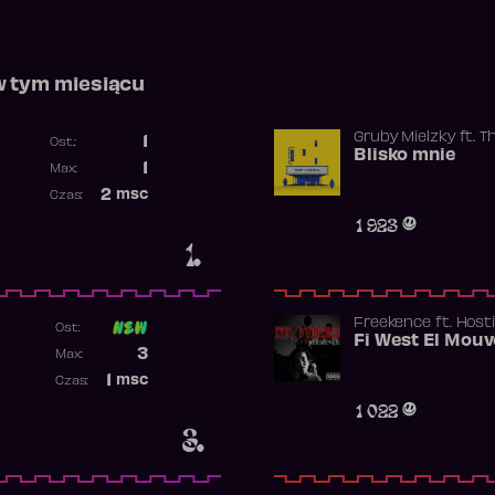
w tym miesiącu
Gruby Mielzky
ft.
T
1
Ost.:
Blisko mnie
Poprzednia pozycja
1
Max:
Najwyższa pozycja
2
msc
Czas:
Obecność w rankingu
1 923
1.
Freekence
ft.
Hosti
Ost:
Poprzednia pozycja
3
Max:
Najwyższa pozycja
1
msc
Czas:
Obecność w rankingu
1 022
3.