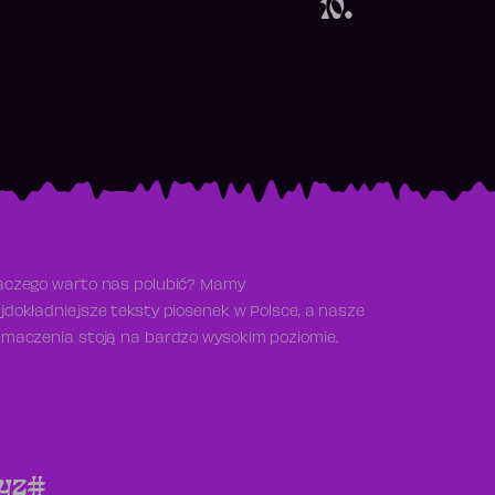
10.
aczego warto nas polubić? Mamy
jdokładniejsze teksty piosenek w Polsce, a nasze
umaczenia stoją na bardzo wysokim poziomie.
y
z
#