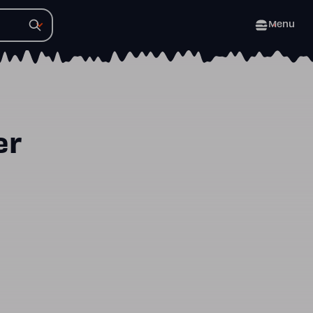
Menu
er