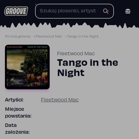
Przejdź
do
treści
Strona główna
Fleetwood Mac
Tango in the Night
Fleetwood Mac
Tango in the
Night
Artyści:
Fleetwood Mac
Miejsce
powstania:
Data
założenia: