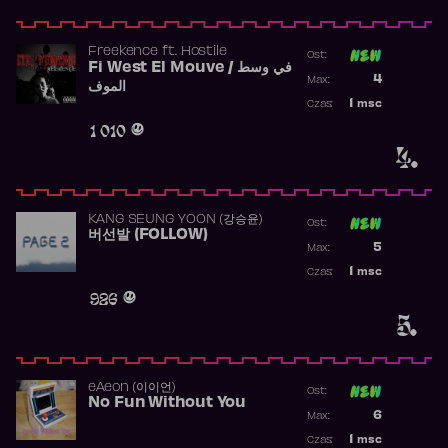
Freekence
ft.
Hostile
Ost:
Fi West El Mouve / في وسط
Poprzednia p
4
Max:
الموف
Najwyższa p
1
msc
Czas:
Obecność w 
1 010
4.
KANG SEUNG YOON (강승윤)
Ost:
버선발 (FOLLOW)
Poprzednia p
5
Max:
Najwyższa p
1
msc
Czas:
Obecność w 
926
5.
​eAeon (이이언)
Ost:
No Fun Without You
Poprzednia p
6
Max:
Najwyższa p
1
msc
Czas: