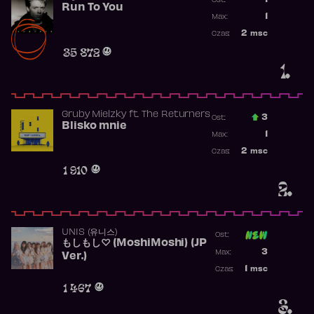
1
Ost.:
Run To You
Poprzednia p
1
Max:
Najwyższa po
2
msc
Czas:
Obecność w r
35 872
1.
Gruby Mielzky
ft.
The Returners
3
Ost.:
Blisko mnie
Poprzednia p
1
Max:
Najwyższa po
2
msc
Czas:
Obecność w r
1 910
2.
UNIS (유니스)
Ost:
もしもし♡ (MoshiMoshi) (JP
Poprzednia p
3
Max:
Ver.)
Najwyższa p
1
msc
Czas:
Obecność w 
1 467
3.