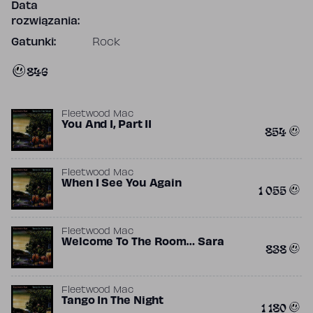
Data
rozwiązania:
Gatunki:
Rock
846
Fleetwood Mac
You And I, Part II
854
Fleetwood Mac
When I See You Again
1 055
Fleetwood Mac
Welcome To The Room… Sara
838
Fleetwood Mac
Tango In The Night
1 180