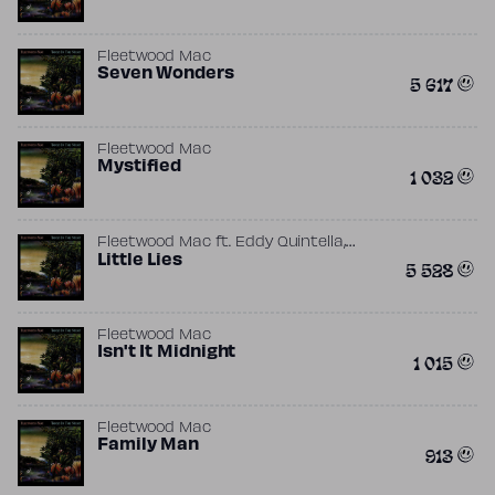
Fleetwood Mac
Seven Wonders
5 617
Fleetwood Mac
Mystified
1 032
,
Fleetwood Mac
ft.
Eddy Quintella
Lindsey Buckingham
Little Lies
5 528
Fleetwood Mac
Isn't It Midnight
1 015
Fleetwood Mac
Family Man
913