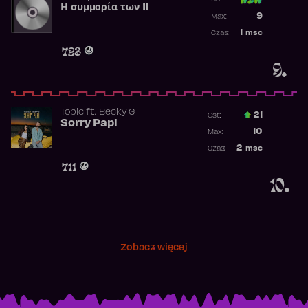
Η συμμορία των 11
Poprzednia p
9
Max:
Najwyższa p
1
msc
Czas:
Obecność w 
723
9.
Topic
ft.
Becky G
21
Ost.:
Sorry Papi
Poprzednia p
10
Max:
Najwyższa po
2
msc
Czas:
Obecność w r
711
10.
Zobacz więcej