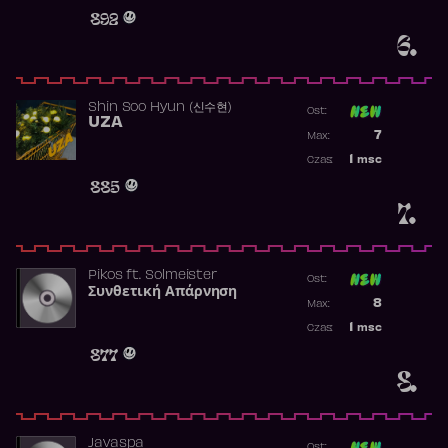
Obecność w 
892
6.
Shin Soo Hyun (신수현)
Ost:
UZA
Poprzednia p
7
Max:
Najwyższa p
1
msc
Czas:
Obecność w 
885
7.
Pikos
ft.
Solmeister
Ost:
Συνθετική Απάρνηση
Poprzednia p
8
Max:
Najwyższa p
1
msc
Czas:
Obecność w 
877
8.
Javaspa
Ost: