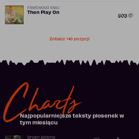
Fleetwood Mac
Then Play On
603
Zobacz +10 pozycji
Charts
Najpopularniejsze teksty piosenek w
tym miesiącu
Bryan Adams