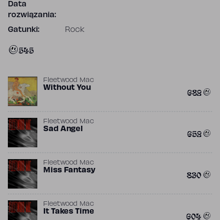
Data
rozwiązania:
Gatunki:
Rock
545
Fleetwood Mac
Without You
682
Fleetwood Mac
Sad Angel
652
Fleetwood Mac
Miss Fantasy
830
Fleetwood Mac
It Takes Time
604