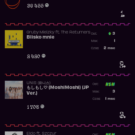
Obecność w r
36 455
1.
Gruby Mielzky
ft.
The Returners
3
Ost.:
Blisko mnie
Poprzednia p
1
Max:
Najwyższa po
2
msc
Czas:
Obecność w r
2 420
2.
UNIS (유니스)
Ost:
もしもし♡ (MoshiMoshi) (JP
Poprzednia p
3
Max:
Ver.)
Najwyższa p
1
msc
Czas:
Obecność w 
1 708
3.
Eldo
ft.
Szczur
Ost: