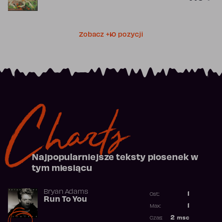
Zobacz +10 pozycji
Charts
Najpopularniejsze teksty piosenek w
tym miesiącu
Bryan Adams
1
Ost.:
Run To You
Poprzednia p
1
Max:
Najwyższa po
2
msc
Czas: