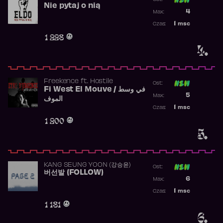
Nie pytaj o nią
Poprzednia p
4
Max:
Najwyższa p
1
msc
Czas:
Obecność w 
1 228
4.
Freekence
ft.
Hostile
Ost:
Fi West El Mouve / في وسط
Poprzednia p
5
Max:
الموف
Najwyższa p
1
msc
Czas:
Obecność w 
1 200
5.
KANG SEUNG YOON (강승윤)
Ost:
버선발 (FOLLOW)
Poprzednia p
6
Max:
Najwyższa p
1
msc
Czas:
Obecność w 
1 181
6.