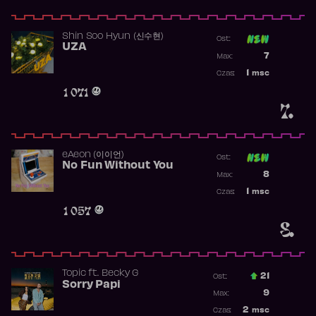
Shin Soo Hyun (신수현)
Ost:
UZA
Poprzednia p
7
Max:
Najwyższa p
1
msc
Czas:
Obecność w 
1 071
7.
​eAeon (이이언)
Ost:
No Fun Without You
Poprzednia p
8
Max:
Najwyższa p
1
msc
Czas:
Obecność w 
1 057
8.
Topic
ft.
Becky G
21
Ost.:
Sorry Papi
Poprzednia p
9
Max:
Najwyższa po
2
msc
Czas: