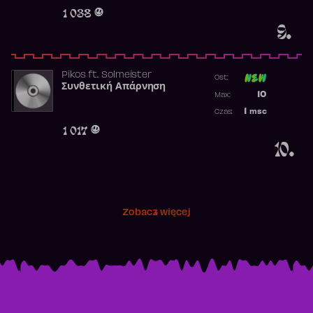
Obecność w r
1 038
9.
Pikos
ft.
Solmeister
Ost:
Συνθετική Απάρνηση
Poprzednia p
10
Max:
Najwyższa p
1
msc
Czas:
Obecność w 
1 017
10.
Zobacz więcej