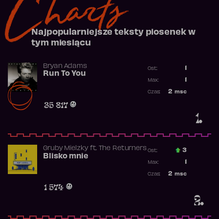
Charts
Najpopularniejsze teksty piosenek w
tym miesiącu
Bryan Adams
1
Ost.:
Run To You
Poprzednia p
1
Max:
Najwyższa po
2
msc
Czas:
Obecność w r
35 817
1.
Gruby Mielzky
ft.
The Returners
3
Ost.:
Blisko mnie
Poprzednia p
1
Max:
Najwyższa po
2
msc
Czas:
Obecność w r
1 574
2.