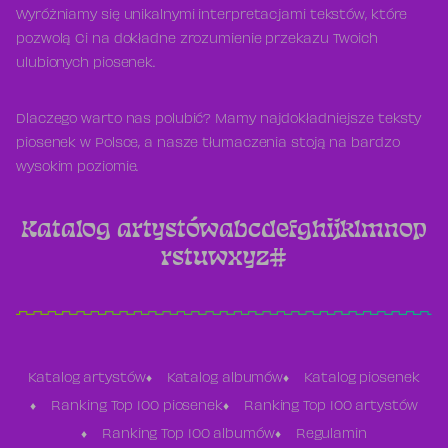
Wyróżniamy się unikalnymi interpretacjami tekstów, które
pozwolą Ci na dokładne zrozumienie przekazu Twoich
ulubionych piosenek.
Dlaczego warto nas polubić? Mamy najdokładniejsze teksty
piosenek w Polsce, a nasze tłumaczenia stoją na bardzo
wysokim poziomie.
Katalog artystów
a
b
c
d
e
f
g
h
i
j
k
l
m
n
o
p
r
s
t
u
w
x
y
z
#
Katalog artystów
Katalog albumów
Katalog piosenek
Ranking Top 100 piosenek
Ranking Top 100 artystów
Ranking Top 100 albumów
Regulamin