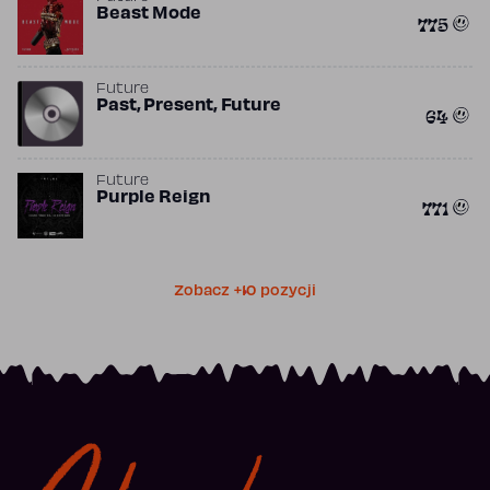
Beast Mode
775
Future
Past, Present, Future
64
Future
Purple Reign
771
Zobacz +10 pozycji