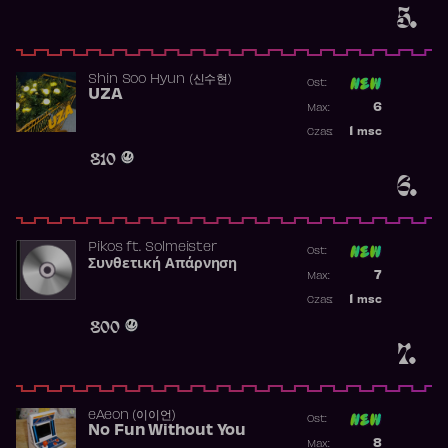
5.
Shin Soo Hyun (신수현)
Ost:
UZA
Poprzednia p
6
Max:
Najwyższa p
1
msc
Czas:
Obecność w 
810
6.
Pikos
ft.
Solmeister
Ost:
Συνθετική Απάρνηση
Poprzednia p
7
Max:
Najwyższa p
1
msc
Czas:
Obecność w 
800
7.
​eAeon (이이언)
Ost:
No Fun Without You
Poprzednia p
8
Max: