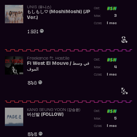
UNIS (유니스)
Ost:
もしもし♡ (MoshiMoshi) (JP
Poprzednia p
3
Max:
Ver.)
Najwyższa p
1
msc
Czas:
Obecność w 
1 251
3.
Freekence
ft.
Hostile
Ost:
Fi West El Mouve / في وسط
Poprzednia p
4
Max:
الموف
Najwyższa p
1
msc
Czas:
Obecność w 
849
4.
KANG SEUNG YOON (강승윤)
Ost:
버선발 (FOLLOW)
Poprzednia p
5
Max:
Najwyższa p
1
msc
Czas:
Obecność w 
848