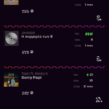
Najwyższa p
1
msc
Czas:
Obecność w 
764
8.
Javaspa
Ost:
Η συμμορία των 11
Poprzednia p
9
Max:
Najwyższa p
1
msc
Czas:
Obecność w 
678
9.
Topic
ft.
Becky G
21
Ost.:
Sorry Papi
Poprzednia p
10
Max:
Najwyższa po
2
msc
Czas:
Obecność w r
587
10.