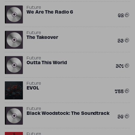
Future
We Are The Radio 6
62
Future
The Takeover
53
Future
Outta This World
301
Future
EVOL
788
Future
Black Woodstock: The Soundtrack
56
Future