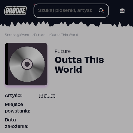
Przejdź
do
treści
Strona główna
Future
Outta This World
Future
Outta This
World
Artyści:
Future
Miejsce
powstania:
Data
założenia: