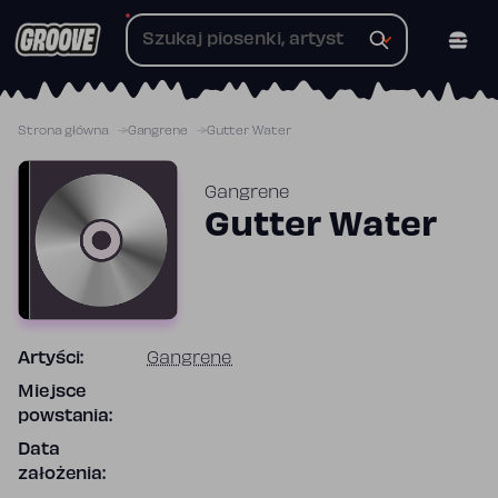
Przejdź
do
treści
Strona główna
Gangrene
Gutter Water
Gangrene
Gutter Water
Artyści:
Gangrene
Miejsce
powstania:
Data
założenia: