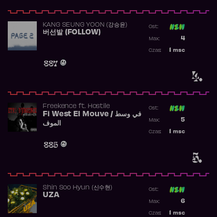
KANG SEUNG YOON (강승윤)
Ost:
버선발 (FOLLOW)
Poprzednia p
4
Max:
Najwyższa p
1
msc
Czas:
Obecność w 
887
4.
Freekence
ft.
Hostile
Ost:
Fi West El Mouve / في وسط
Poprzednia p
5
Max:
الموف
Najwyższa p
1
msc
Czas:
Obecność w 
885
5.
Shin Soo Hyun (신수현)
Ost:
UZA
Poprzednia p
6
Max:
Najwyższa p
1
msc
Czas: