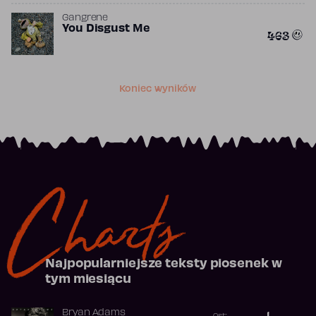
Gangrene
You Disgust Me
463
Koniec wyników
Charts
Najpopularniejsze teksty piosenek w
tym miesiącu
Bryan Adams