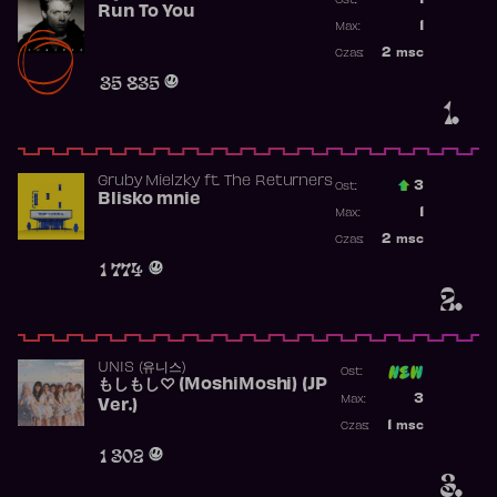
1
Ost.:
Run To You
Poprzednia p
1
Max:
Najwyższa po
2
msc
Czas:
Obecność w r
35 835
1.
Gruby Mielzky
ft.
The Returners
3
Ost.:
Blisko mnie
Poprzednia p
1
Max:
Najwyższa po
2
msc
Czas:
Obecność w r
1 774
2.
UNIS (유니스)
Ost:
もしもし♡ (MoshiMoshi) (JP
Poprzednia p
3
Max:
Ver.)
Najwyższa p
1
msc
Czas:
Obecność w 
1 302
3.