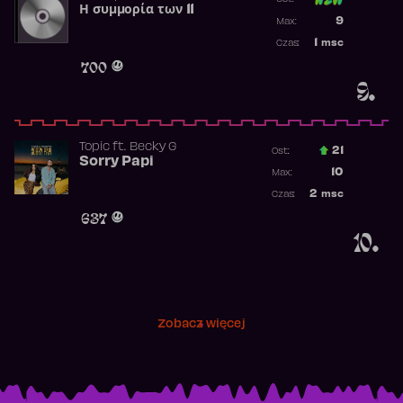
Η συμμορία των 11
Poprzednia p
9
Max:
Najwyższa p
1
msc
Czas:
Obecność w 
700
9.
Topic
ft.
Becky G
21
Ost.:
Sorry Papi
Poprzednia p
10
Max:
Najwyższa po
2
msc
Czas:
Obecność w r
637
10.
Zobacz więcej