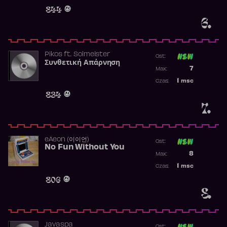
Obecność w 
844
6.
Pikos
ft.
Solmeister
Ost:
Συνθετική Απάρνηση
Poprzednia p
7
Max:
Najwyższa p
1
msc
Czas:
Obecność w 
834
7.
​eAeon (이이언)
Ost:
No Fun Without You
Poprzednia p
8
Max:
Najwyższa p
1
msc
Czas:
Obecność w 
806
8.
Javaspa
Ost: