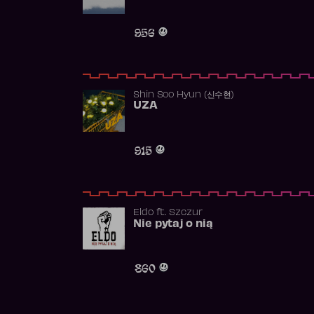
956
Shin Soo Hyun (신수현)
UZA
915
Eldo
ft.
Szczur
Nie pytaj o nią
860