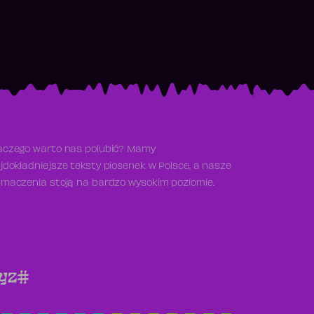
aczego warto nas polubić? Mamy
jdokładniejsze teksty piosenek w Polsce, a nasze
umaczenia stoją na bardzo wysokim poziomie.
y
z
#