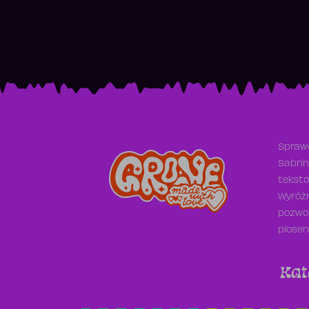
Sprawd
Sabrin
teksto
Wyróżn
pozwol
piosen
Kat