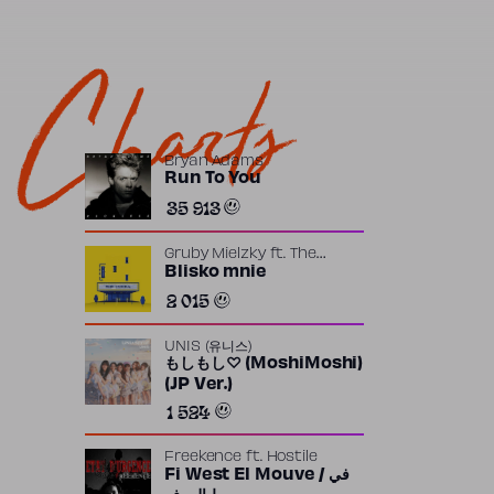
Charts
Bryan Adams
Run To You
35 913
Gruby Mielzky
ft.
The
Returners
Blisko mnie
2 015
UNIS (유니스)
もしもし♡ (MoshiMoshi)
(JP Ver.)
1 524
Freekence
ft.
Hostile
Fi West El Mouve / في