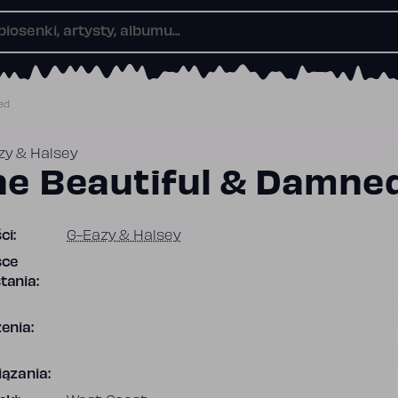
ed
zy & Halsey
he Beautiful & Damne
ci:
G-Eazy & Halsey
sce
tania:
enia:
ązania: