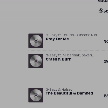
Gatun
5
,
,
G-Eazy
ft.
Boi-1da
Cubeatz
Nils
Pray For Me
7
,
,
,
G-Eazy
ft.
A1
Cardiak
Dakari
,
,
Gabrielle “Goldiie” Nowee
Crash & Burn
Hitmaka
6
,
Kehlani
Rogét Chahayed
G-Eazy & Halsey
The Beautiful & Damned
5