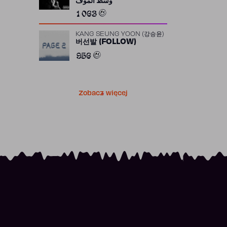
وسط الموف
1 063
KANG SEUNG YOON (강승윤)
버선발 (FOLLOW)
956
Zobacz więcej