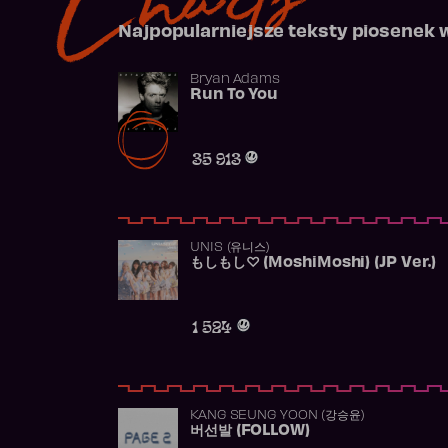
Najpopularniejsze teksty piosenek 
Bryan Adams
Run To You
35 913
UNIS (유니스)
もしもし♡ (MoshiMoshi) (JP Ver.)
1 524
KANG SEUNG YOON (강승윤)
버선발 (FOLLOW)