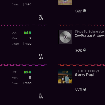
Najwyższa pozycja
1
msc
Czas:
Obecność w rankingu
927
5.
Pikos
ft.
Solmeiste
Ost:
Συνθετική Απάρν
Poprzednia pozycja
7
Max:
Najwyższa pozycja
1
msc
Czas:
Obecność w rankingu
909
7.
Topic
ft.
Becky G
Ost:
Sorry Papi
Poprzednia pozycja
9
Max:
Najwyższa pozycja
1
msc
Czas:
Obecność w rankingu
773
9.