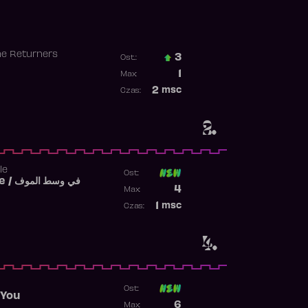
he Returners
3
Ost.:
Poprzednia pozycja
1
Max:
Najwyższa pozycja
2
msc
Czas:
Obecność w rankingu
2.
le
Ost:
Fi West El Mouve / في وسط الموف
Poprzednia pozycja
4
Max:
Najwyższa pozycja
1
msc
Czas:
Obecność w rankingu
4.
Ost:
 You
Poprzednia pozycja
6
Max: