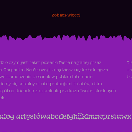
Zobacz więcej
ź o czym jest tekst piosenki Taste nagranej przez
Dl
a Carpenter. Na Groove.pl znajdziesz najdokładniejsze
na
wo tłumaczenia piosenek w polskim Internecie.
tł
iamy się unikalnymi interpretacjami tekstów, które
ą Ci na dokładne zrozumienie przekazu Twoich ulubionych
ek.
alog artystów
a
b
c
d
e
f
g
h
i
j
k
l
m
n
o
p
r
s
t
u
w
x