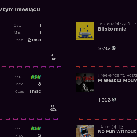
w tym miesiącu
Gruby Mielzky
ft.
T
1
Ost.:
Blisko mnie
Poprzednia pozycja
1
Max:
Najwyższa pozycja
2
msc
Czas:
Obecność w rankingu
2 015
1.
Freekence
ft.
Hosti
Ost:
Poprzednia pozycja
3
Max:
Najwyższa pozycja
1
msc
Czas:
Obecność w rankingu
1 063
3.
​eAeon (이이언)
Ost:
No Fun Without
Poprzednia pozycja
5
Max: