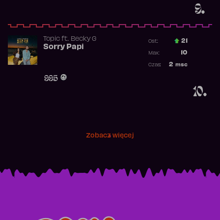
9.
Topic
ft.
Becky G
21
Ost.:
Sorry Papi
Poprzednia p
10
Max:
Najwyższa po
2
msc
Czas:
Obecność w r
995
10.
Zobacz więcej