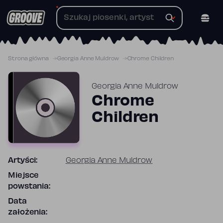
Przejdź
do
treści
Strona główna
Georgia Anne Muldrow
Chrome Children
Georgia Anne Muldrow
Chrome
Children
Artyści:
Georgia Anne Muldrow
Miejsce
powstania:
Data
założenia: