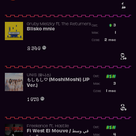
1.
Gruby Mielzky
ft.
The Returners
3
Ost.:
Blisko mnie
Poprzednia p
1
Max:
Najwyższa po
2
msc
Czas:
Obecność w r
2 346
2.
UNIS (유니스)
Ost:
もしもし♡ (MoshiMoshi) (JP
Poprzednia p
3
Max:
Ver.)
Najwyższa p
1
msc
Czas:
Obecność w 
1 679
3.
Freekence
ft.
Hostile
Ost:
Fi West El Mouve / في وسط
Poprzednia p
4
Max: