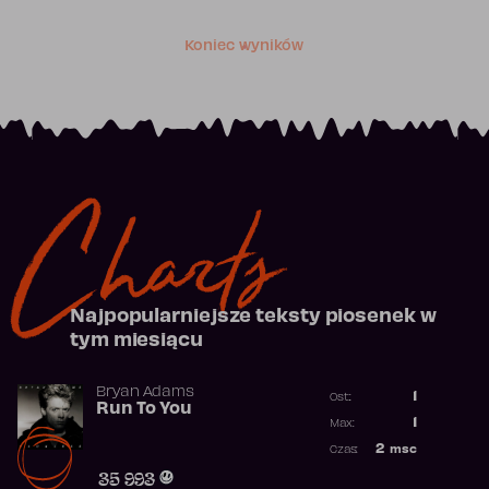
Koniec wyników
Charts
Najpopularniejsze teksty piosenek w
tym miesiącu
Bryan Adams
1
Ost.:
Run To You
Poprzednia p
1
Max:
Najwyższa po
2
msc
Czas:
Obecność w r
35 993