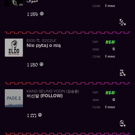
الموف
Najwyższa p
1
msc
Czas:
Obecność w 
1 184
4.
Eldo
ft.
Szczur
Ost:
Nie pytaj o nią
Poprzednia p
5
Max:
Najwyższa p
1
msc
Czas:
Obecność w 
1 180
5.
KANG SEUNG YOON (강승윤)
Ost:
버선발 (FOLLOW)
Poprzednia p
6
Max:
Najwyższa p
1
msc
Czas:
Obecność w 
1 171
6.