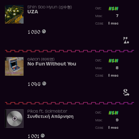
Shin Soo Hyun (신수현)
Ost:
UZA
Poprzednia p
7
Max:
Najwyższa p
1
msc
Czas:
Obecność w 
1 050
7.
​eAeon (이이언)
Ost:
No Fun Without You
Poprzednia p
8
Max:
Najwyższa p
1
msc
Czas:
Obecność w 
1 046
8.
Pikos
ft.
Solmeister
Ost:
Συνθετική Απάρνηση
Poprzednia p
9
Max:
Najwyższa p
1
msc
Czas:
Obecność w 
1 001