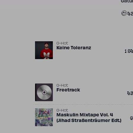
Gatun
4
G-Hot
Keine Toleranz
1 9
G-Hot
Freetrack
4
G-Hot
Maskulin Mixtape Vol. 4
6
(Jihad Straßenträumer Edt.)