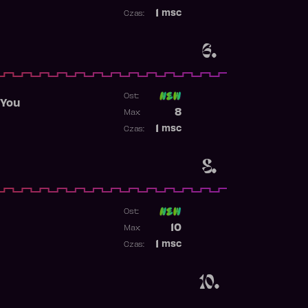
Najwyższa pozycja
1
msc
Czas:
Obecność w rankingu
6.
Ost:
 You
Poprzednia pozycja
8
Max:
Najwyższa pozycja
1
msc
Czas:
Obecność w rankingu
8.
Ost:
Poprzednia pozycja
10
Max:
Najwyższa pozycja
1
msc
Czas:
Obecność w rankingu
10.