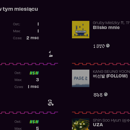
w tym miesiącu
Gruby Mielzky
ft.
T
1
Ost.:
Blisko mnie
Poprzednia pozycja
1
Max:
Najwyższa pozycja
2
msc
Czas:
Obecność w rankingu
1 570
1.
KANG SEUNG YOON
Ost:
버선발 (FOLLOW)
Poprzednia pozycja
3
Max:
Najwyższa pozycja
1
msc
Czas:
Obecność w rankingu
848
3.
Shin Soo Hyun (신
Ost:
UZA
Poprzednia pozycja
5
Max: