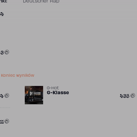
ki:
Deutscher Rap
34
43
Koniec wyników
G-Hot
G-Klasse
34
435
11