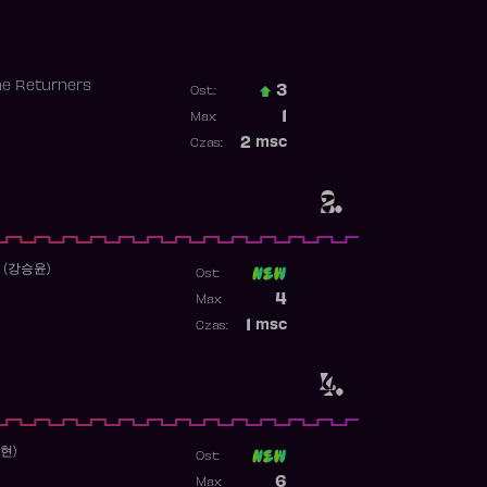
he Returners
3
Ost.:
Poprzednia pozycja
1
Max:
Najwyższa pozycja
2
msc
Czas:
Obecność w rankingu
2.
 (강승윤)
Ost:
Poprzednia pozycja
4
Max:
Najwyższa pozycja
1
msc
Czas:
Obecność w rankingu
4.
수현)
Ost:
Poprzednia pozycja
6
Max: