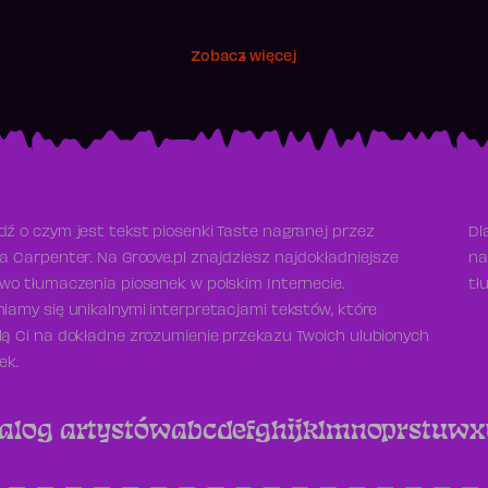
Zobacz więcej
ź o czym jest tekst piosenki Taste nagranej przez
Dl
a Carpenter. Na Groove.pl znajdziesz najdokładniejsze
na
wo tłumaczenia piosenek w polskim Internecie.
tł
iamy się unikalnymi interpretacjami tekstów, które
ą Ci na dokładne zrozumienie przekazu Twoich ulubionych
ek.
alog artystów
a
b
c
d
e
f
g
h
i
j
k
l
m
n
o
p
r
s
t
u
w
x