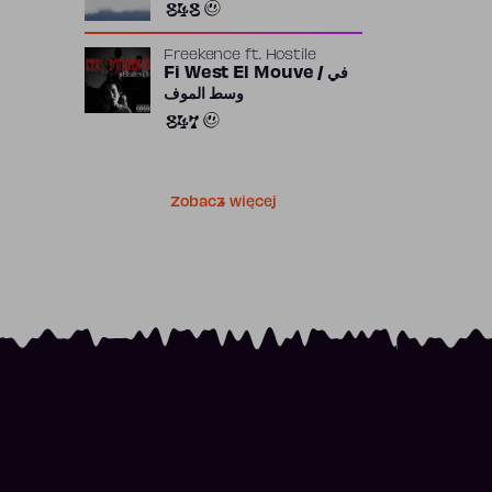
848
Freekence
ft.
Hostile
Fi West El Mouve / في
وسط الموف
847
Zobacz więcej