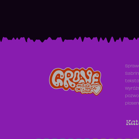
Sprawd
Sabrin
teksto
Wyróżn
pozwol
piosen
Kat