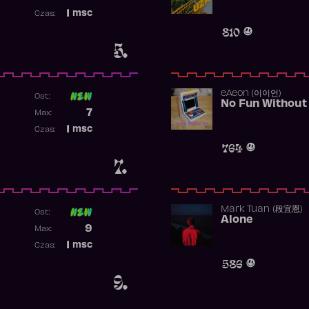
Najwyższa pozycja
1
msc
Czas:
Obecność w rankingu
810
5.
​eAeon (이이언)
Ost:
No Fun Without
Poprzednia pozycja
7
Max:
Najwyższa pozycja
1
msc
Czas:
Obecność w rankingu
764
7.
Mark Tuan (段宜恩)
Ost:
Alone
Poprzednia pozycja
9
Max:
Najwyższa pozycja
1
msc
Czas:
Obecność w rankingu
586
9.