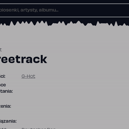
t
reetrack
ci:
G-Hot
sce
tania:
enia:
ązania: