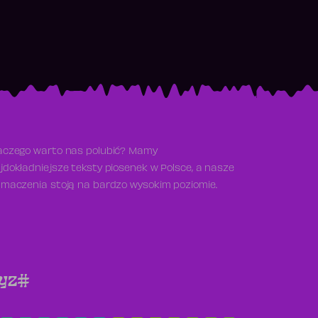
aczego warto nas polubić? Mamy
jdokładniejsze teksty piosenek w Polsce, a nasze
umaczenia stoją na bardzo wysokim poziomie.
y
z
#