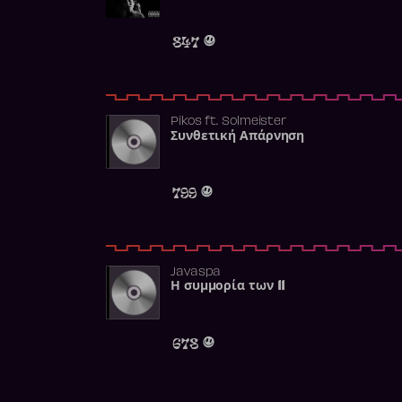
847
Pikos
ft.
Solmeister
Συνθετική Απάρνηση
799
Javaspa
Η συμμορία των 11
678