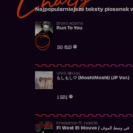
Najpopularniejsze teksty piosenek 
Bryan Adams
Run To You
35 815
UNIS (유니스)
もしもし♡ (MoshiMoshi) (JP Ver.)
1 251
Freekence
ft.
Hostile
Fi West El Mouve / في وسط الموف