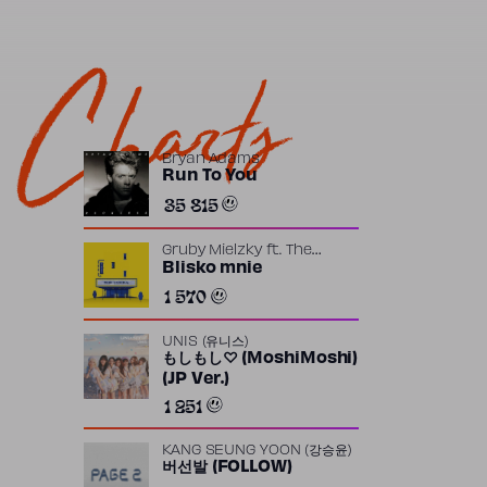
Charts
Bryan Adams
Run To You
35 815
Gruby Mielzky
ft.
The
Returners
Blisko mnie
1 570
UNIS (유니스)
もしもし♡ (MoshiMoshi)
(JP Ver.)
1 251
KANG SEUNG YOON (강승윤)
버선발 (FOLLOW)