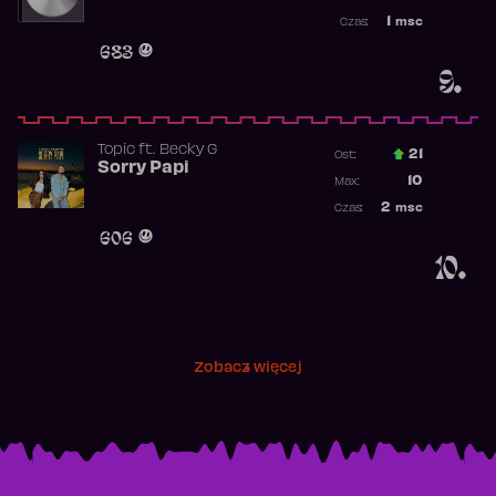
Najwyższa p
1
msc
Czas:
Obecność w 
683
9.
Topic
ft.
Becky G
21
Ost.:
Sorry Papi
Poprzednia p
10
Max:
Najwyższa po
2
msc
Czas:
Obecność w r
606
10.
Zobacz więcej