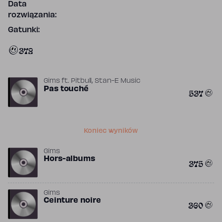
Data
rozwiązania:
Gatunki:
372
,
Gims
ft.
Pitbull
Stan-E Music
Pas touché
537
Koniec wyników
Gims
Hors-albums
375
Gims
Ceinture noire
360