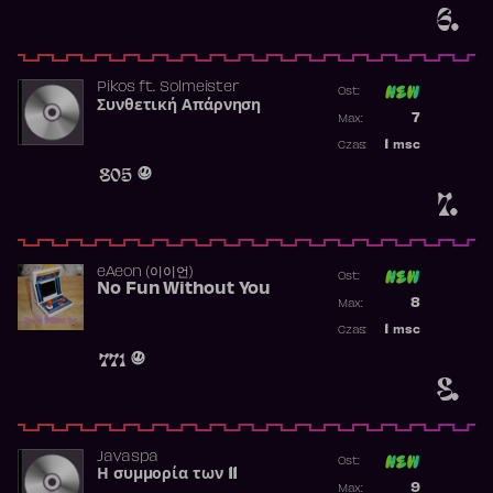
6.
Pikos
ft.
Solmeister
Ost:
Συνθετική Απάρνηση
Poprzednia p
7
Max:
Najwyższa p
1
msc
Czas:
Obecność w 
805
7.
​eAeon (이이언)
Ost:
No Fun Without You
Poprzednia p
8
Max:
Najwyższa p
1
msc
Czas:
Obecność w 
771
8.
Javaspa
Ost:
Η συμμορία των 11
Poprzednia p
9
Max: