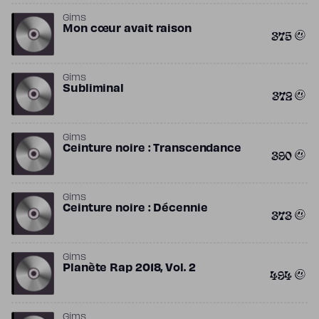
Gims
Mon cœur avait raison
375
Gims
Subliminal
372
Gims
Ceinture noire : Transcendance
390
Gims
Ceinture noire : Décennie
373
Gims
Planète Rap 2018, Vol. 2
494
Gims