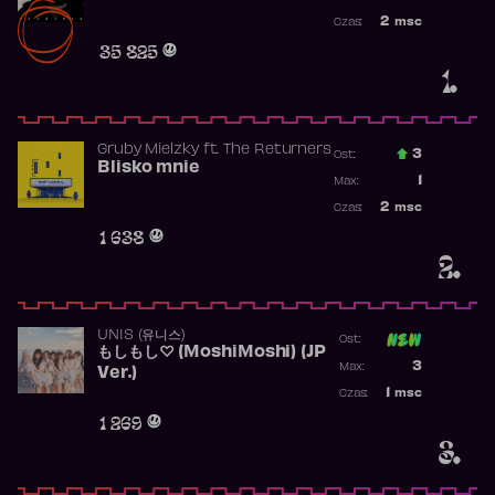
Najwyższa po
2
msc
Czas:
Obecność w r
35 825
1.
Gruby Mielzky
ft.
The Returners
3
Ost.:
Blisko mnie
Poprzednia p
1
Max:
Najwyższa po
2
msc
Czas:
Obecność w r
1 638
2.
UNIS (유니스)
Ost:
もしもし♡ (MoshiMoshi) (JP
Poprzednia p
3
Max:
Ver.)
Najwyższa p
1
msc
Czas:
Obecność w 
1 269
3.