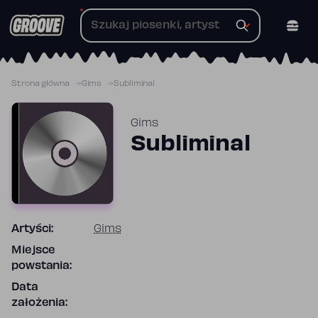
Przejdź
do
treści
Strona główna
Gims
Subliminal
Gims
Subliminal
Artyści:
Gims
Miejsce
powstania:
Data
założenia: