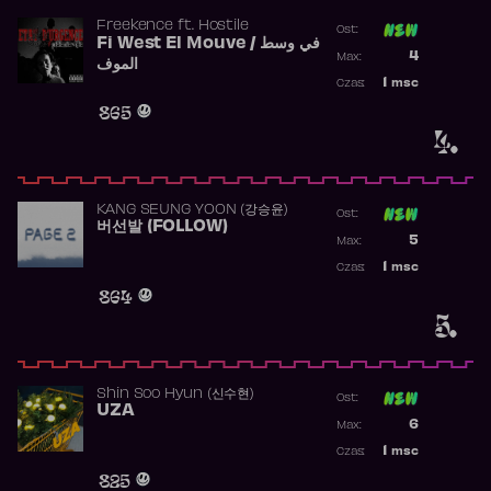
Freekence
ft.
Hostile
Ost:
Fi West El Mouve / في وسط
Poprzednia p
4
Max:
الموف
Najwyższa p
1
msc
Czas:
Obecność w 
865
4.
KANG SEUNG YOON (강승윤)
Ost:
버선발 (FOLLOW)
Poprzednia p
5
Max:
Najwyższa p
1
msc
Czas:
Obecność w 
864
5.
Shin Soo Hyun (신수현)
Ost:
UZA
Poprzednia p
6
Max:
Najwyższa p
1
msc
Czas:
Obecność w 
825