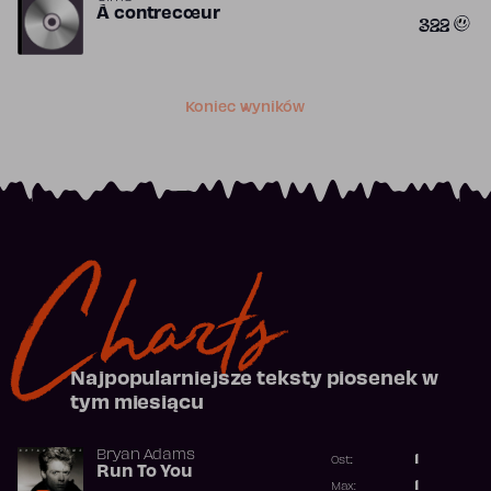
À contrecœur
322
Koniec wyników
Charts
Najpopularniejsze teksty piosenek w
tym miesiącu
Bryan Adams
1
Ost.:
Run To You
Poprzednia p
1
Max: