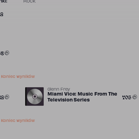
ki:
Rock
82
38
Koniec wyników
Glenn Frey
Miami Vice: Music From The
82
705
Television Series
Koniec wyników