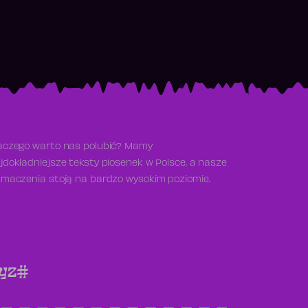
aczego warto nas polubić? Mamy
jdokładniejsze teksty piosenek w Polsce, a nasze
umaczenia stoją na bardzo wysokim poziomie.
y
z
#