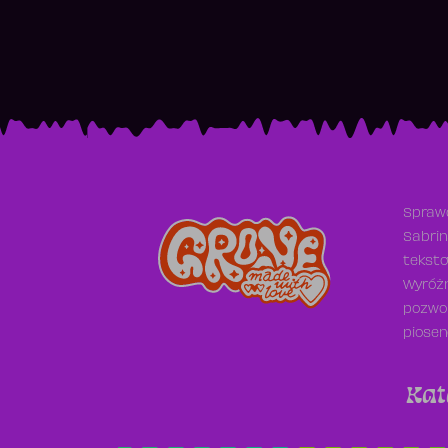
Sprawd
Sabrin
teksto
Wyróżn
pozwol
piosen
Kat