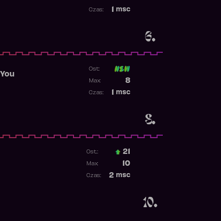
Najwyższa pozycja
1
msc
Czas:
Obecność w rankingu
6.
Ost:
 You
Poprzednia pozycja
8
Max:
Najwyższa pozycja
1
msc
Czas:
Obecność w rankingu
8.
21
Ost.:
Poprzednia pozycja
10
Max:
Najwyższa pozycja
2
msc
Czas:
Obecność w rankingu
10.