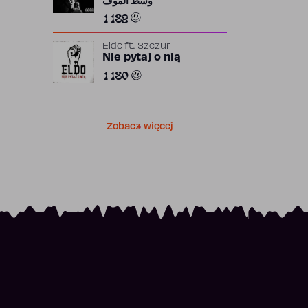
وسط الموف
1 182
Eldo
ft.
Szczur
Nie pytaj o nią
1 180
Zobacz więcej