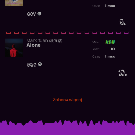
Najwyższa p
1
msc
Czas:
Obecność w 
607
9.
Mark Tuan (段宜恩)
Ost:
Alone
Poprzednia p
10
Max:
Najwyższa p
1
msc
Czas:
Obecność w 
540
10.
Zobacz więcej