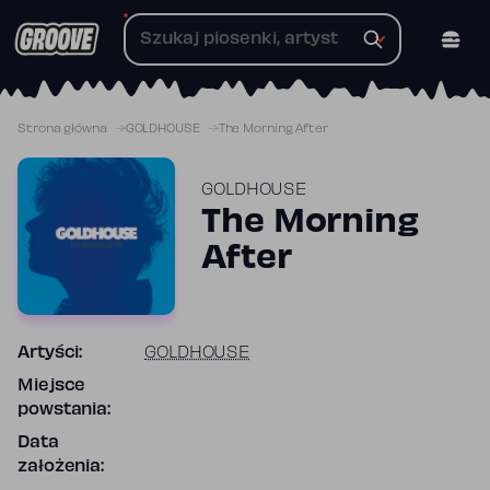
Przejdź
do
treści
Strona główna
GOLDHOUSE
The Morning After
GOLDHOUSE
The Morning
After
Artyści:
GOLDHOUSE
Miejsce
powstania:
Data
założenia: