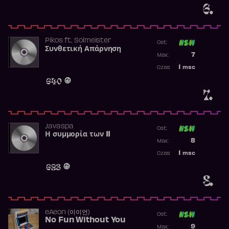
6.
Pikos
ft.
Solmeister
Ost:
Συνθετική Απάρνηση
Poprzednia p
7
Max:
Najwyższa p
1
msc
Czas:
Obecność w 
640
7.
Javaspa
Ost:
Η συμμορία των 11
Poprzednia p
8
Max:
Najwyższa p
1
msc
Czas:
Obecność w 
623
8.
​eAeon (이이언)
Ost:
No Fun Without You
Poprzednia p
9
Max: