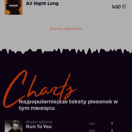
All Night Long
420
Koniec wyników
Charts
Najpopularniejsze teksty piosenek w
tym miesiącu
Bryan Adams
1
Ost.:
Run To You
Poprzednia p
1
Max: