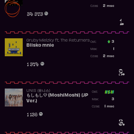
Najwyższa po
2
msc
Czas:
Obecność w r
34 573
1.
Gruby Mielzky
ft.
The Returners
3
Ost.:
Blisko mnie
Poprzednia p
1
Max:
Najwyższa po
2
msc
Czas:
Obecność w r
1 374
2.
UNIS (유니스)
Ost:
もしもし♡ (MoshiMoshi) (JP
Poprzednia p
3
Max:
Ver.)
Najwyższa p
1
msc
Czas:
Obecność w 
1 139
3.