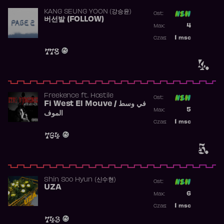
KANG SEUNG YOON (강승윤)
Ost:
버선발 (FOLLOW)
Poprzednia p
4
Max:
Najwyższa p
1
msc
Czas:
Obecność w 
778
4.
Freekence
ft.
Hostile
Ost:
Fi West El Mouve / في وسط
Poprzednia p
5
Max:
الموف
Najwyższa p
1
msc
Czas:
Obecność w 
764
5.
Shin Soo Hyun (신수현)
Ost:
UZA
Poprzednia p
6
Max:
Najwyższa p
1
msc
Czas:
Obecność w 
743