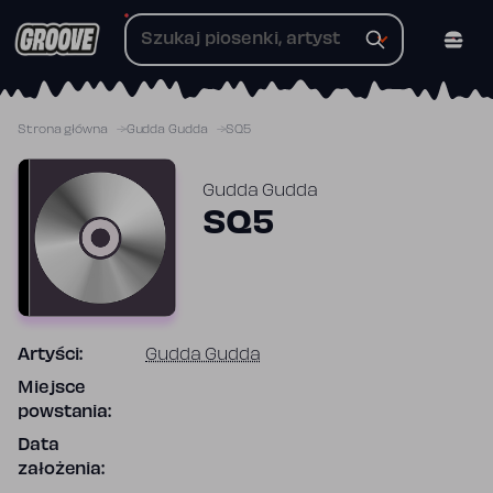
Przejdź
do
treści
Strona główna
Gudda Gudda
SQ5
Gudda Gudda
SQ5
Artyści:
Gudda Gudda
Miejsce
powstania:
Data
założenia: