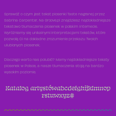
Sprawdź o czym jest tekst piosenki Taste nagranej przez
Sabrina Carpenter. Na Groove.pl znajdziesz najdokładniejsze
tekstowo tłumaczenia piosenek w polskim Internecie.
Wyróżniamy się unikalnymi interpretacjami tekstów, które
pozwolą Ci na dokładne zrozumienie przekazu Twoich
ulubionych piosenek.
Dlaczego warto nas polubić? Mamy najdokładniejsze teksty
piosenek w Polsce, a nasze tłumaczenia stoją na bardzo
wysokim poziomie.
Katalog artystów
a
b
c
d
e
f
g
h
i
j
k
l
m
n
o
p
r
s
t
u
w
x
y
z
#