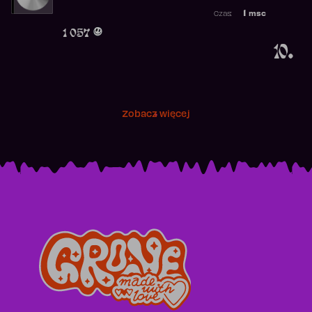
Najwyższa p
1
msc
Czas:
Obecność w 
1 057
10.
Zobacz więcej