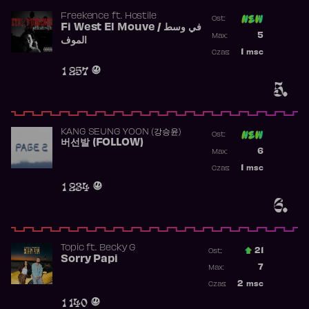
Freekence
ft.
Hostile
Ost:
Fi West El Mouve / في وسط
Poprzednia p
5
Max:
الموف
Najwyższa p
1
msc
Czas:
Obecność w 
1 257
5.
KANG SEUNG YOON (강승윤)
Ost:
버선발 (FOLLOW)
Poprzednia p
6
Max:
Najwyższa p
1
msc
Czas:
Obecność w 
1 234
6.
Topic
ft.
Becky G
21
Ost.:
Sorry Papi
Poprzednia p
7
Max:
Najwyższa po
2
msc
Czas:
Obecność w r
1 140