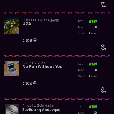
7.
Shin Soo Hyun (신수현)
Ost:
UZA
Poprzednia p
8
Max:
Najwyższa p
1
msc
Czas:
Obecność w 
1 106
8.
​eAeon (이이언)
Ost:
No Fun Without You
Poprzednia p
9
Max:
Najwyższa p
1
msc
Czas:
Obecność w 
1 102
9.
Pikos
ft.
Solmeister
Ost:
Συνθετική Απάρνηση
Poprzednia p
10
Max: