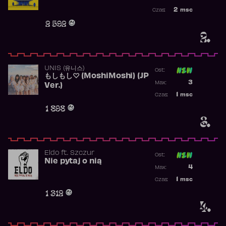
Najwyższa po
2
msc
Czas:
Obecność w r
2 592
2.
UNIS (유니스)
Ost:
もしもし♡ (MoshiMoshi) (JP
Poprzednia p
3
Max:
Ver.)
Najwyższa p
1
msc
Czas:
Obecność w 
1 898
3.
Eldo
ft.
Szczur
Ost:
Nie pytaj o nią
Poprzednia p
4
Max:
Najwyższa p
1
msc
Czas:
Obecność w 
1 312
4.