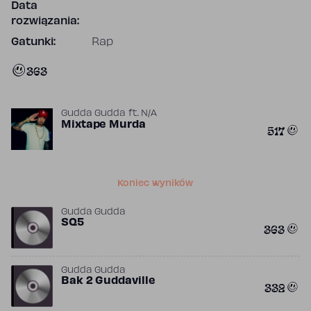
Data
rozwiązania:
Gatunki:
Rap
363
Gudda Gudda
ft.
N/A
Mixtape Murda
517
Koniec wyników
Gudda Gudda
SQ5
363
Gudda Gudda
Bak 2 Guddaville
332