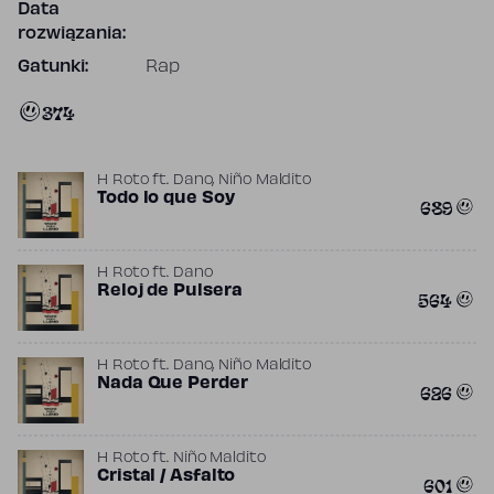
Data
rozwiązania:
Gatunki:
Rap
374
,
H Roto
ft.
Dano
Niño Maldito
Todo lo que Soy
689
H Roto
ft.
Dano
Reloj de Pulsera
564
,
H Roto
ft.
Dano
Niño Maldito
Nada Que Perder
626
H Roto
ft.
Niño Maldito
Cristal / Asfalto
601