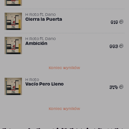
H Roto
ft.
Dano
Cierra la Puerta
616
H Roto
ft.
Dano
Ambición
663
Koniec wyników
H Roto
Vacío Pero Lleno
374
Koniec wyników