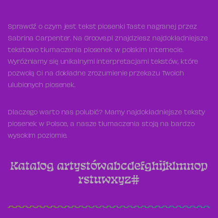
Sprawdź o czym jest tekst piosenki Taste nagranej przez
Sabrina Carpenter. Na Groove.pl znajdziesz najdokładniejsze
tekstowo tłumaczenia piosenek w polskim Internecie.
Wyróżniamy się unikalnymi interpretacjami tekstów, które
pozwolą Ci na dokładne zrozumienie przekazu Twoich
ulubionych piosenek.
Dlaczego warto nas polubić? Mamy najdokładniejsze teksty
piosenek w Polsce, a nasze tłumaczenia stoją na bardzo
wysokim poziomie.
Katalog artystów
a
b
c
d
e
f
g
h
i
j
k
l
m
n
o
p
r
s
t
u
w
x
y
z
#