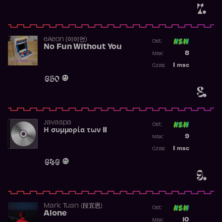
7.
​eAeon (이이언)
Ost:
No Fun Without You
Poprzednia p
8
Max:
Najwyższa p
1
msc
Czas:
Obecność w 
650
8.
Javaspa
Ost:
Η συμμορία των 11
Poprzednia p
9
Max:
Najwyższa p
1
msc
Czas:
Obecność w 
646
9.
Mark Tuan (段宜恩)
Ost:
Alone
Poprzednia p
10
Max: