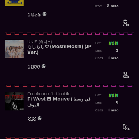
Najwyższa po
2
msc
Czas:
Obecność w r
1 454
2.
UNIS (유니스)
Ost:
もしもし♡ (MoshiMoshi) (JP
Poprzednia p
3
Max:
Ver.)
Najwyższa p
1
msc
Czas:
Obecność w 
1 200
3.
Freekence
ft.
Hostile
Ost:
Fi West El Mouve / في وسط
Poprzednia p
4
Max:
الموف
Najwyższa p
1
msc
Czas:
Obecność w 
818
4.