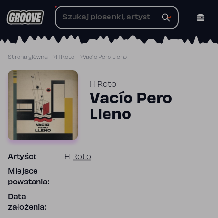
Przejdź
do
treści
Strona główna
H Roto
Vacío Pero Lleno
H Roto
Vacío Pero
Lleno
Artyści:
H Roto
Miejsce
powstania:
Data
założenia: