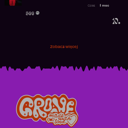
Najwyższa p
1
msc
Czas:
Obecność w 
566
10.
Zobacz więcej