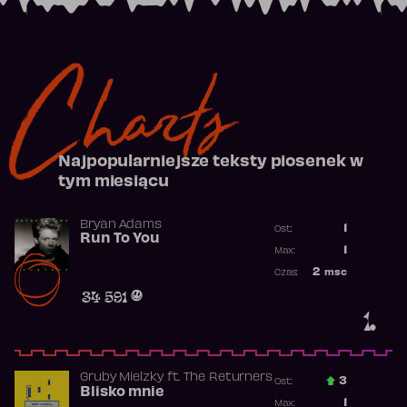
Charts
Najpopularniejsze teksty piosenek w
tym miesiącu
Bryan Adams
1
Ost.:
Run To You
Poprzednia p
1
Max:
Najwyższa po
2
msc
Czas:
Obecność w r
34 591
1.
Gruby Mielzky
ft.
The Returners
3
Ost.:
Blisko mnie
Poprzednia p
1
Max: