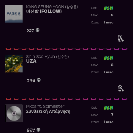
KANG SEUNG YOON (강승윤)
Ost:
버선발 (FOLLOW)
Poprzednia p
5
Max:
Najwyższa p
1
msc
Czas:
Obecność w 
817
5.
Shin Soo Hyun (신수현)
Ost:
UZA
Poprzednia p
6
Max:
Najwyższa p
1
msc
Czas:
Obecność w 
786
6.
Pikos
ft.
Solmeister
Ost:
Συνθετική Απάρνηση
Poprzednia p
7
Max:
Najwyższa p
1
msc
Czas:
Obecność w 
697