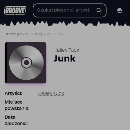
Przejdź
do
treści
Strona główna
Hailey Tuck
Junk
Hailey Tuck
Junk
Artyści:
Hailey Tuck
Miejsce
powstania:
Data
założenia: