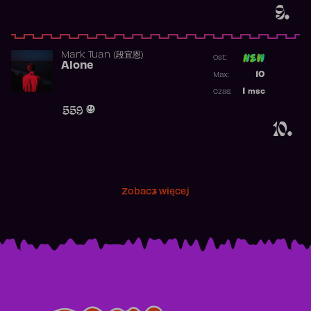
9.
Mark Tuan (段宜恩)
Ost:
Alone
Poprzednia p
10
Max:
Najwyższa p
1
msc
Czas:
Obecność w 
559
10.
Zobacz więcej