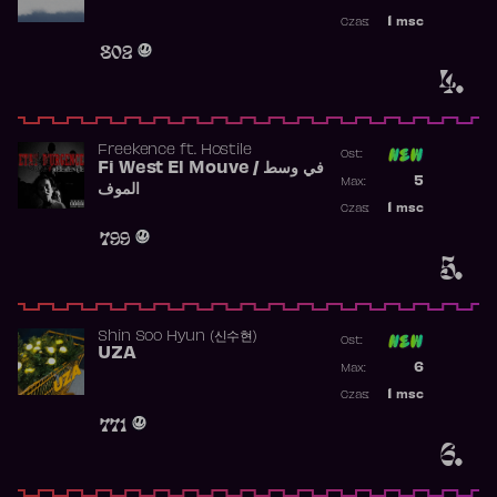
Najwyższa p
1
msc
Czas:
Obecność w 
802
4.
Freekence
ft.
Hostile
Ost:
Fi West El Mouve / في وسط
Poprzednia p
5
Max:
الموف
Najwyższa p
1
msc
Czas:
Obecność w 
799
5.
Shin Soo Hyun (신수현)
Ost:
UZA
Poprzednia p
6
Max:
Najwyższa p
1
msc
Czas:
Obecność w 
771
6.