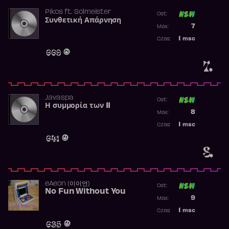
Pikos
ft.
Solmeister
Ost:
Συνθετική Απάρνηση
Poprzednia p
7
Max:
Najwyższa p
1
msc
Czas:
Obecność w 
669
7.
Javaspa
Ost:
Η συμμορία των 11
Poprzednia p
8
Max:
Najwyższa p
1
msc
Czas:
Obecność w 
641
8.
​eAeon (이이언)
Ost:
No Fun Without You
Poprzednia p
9
Max:
Najwyższa p
1
msc
Czas:
Obecność w 
635