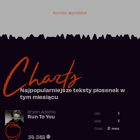
Koniec wyników
Charts
Najpopularniejsze teksty piosenek w
tym miesiącu
Bryan Adams
1
Ost.:
Run To You
Poprzednia p
1
Max:
Najwyższa po
2
msc
Czas:
Obecność w r
34 582