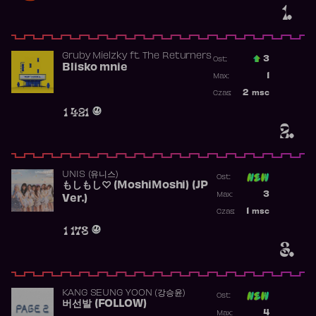
1.
Gruby Mielzky
ft.
The Returners
3
Ost.:
Blisko mnie
Poprzednia p
1
Max:
Najwyższa po
2
msc
Czas:
Obecność w r
1 421
2.
UNIS (유니스)
Ost:
もしもし♡ (MoshiMoshi) (JP
Poprzednia p
3
Max:
Ver.)
Najwyższa p
1
msc
Czas:
Obecność w 
1 178
3.
KANG SEUNG YOON (강승윤)
Ost:
버선발 (FOLLOW)
Poprzednia p
4
Max: