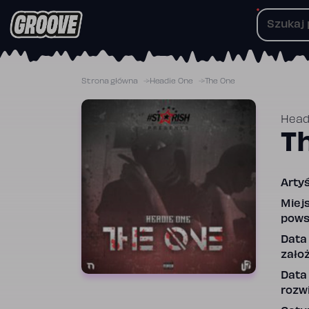
Przejdź
do
treści
Strona główna
Headie One
The One
Head
T
Artyś
Miej
pows
Data
założ
Data
rozwi