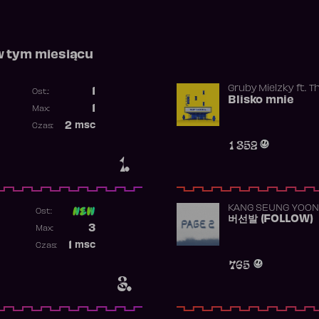
w tym miesiącu
Gruby Mielzky
ft.
T
1
Ost.:
Blisko mnie
Poprzednia pozycja
1
Max:
Najwyższa pozycja
2
msc
Czas:
Obecność w rankingu
1 352
1.
KANG SEUNG YOON
Ost:
버선발 (FOLLOW)
Poprzednia pozycja
3
Max:
Najwyższa pozycja
1
msc
Czas:
Obecność w rankingu
765
3.