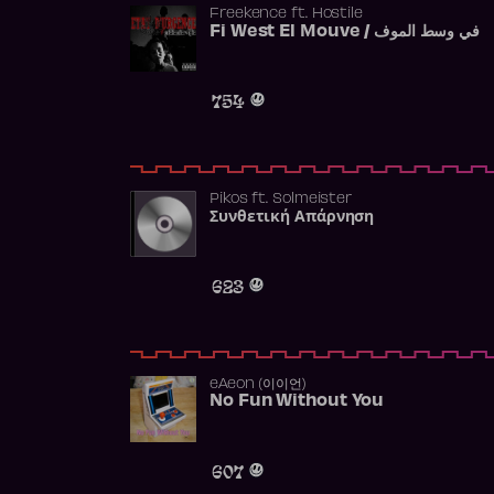
Freekence
ft.
Hostile
Fi West El Mouve / في وسط الموف
754
Pikos
ft.
Solmeister
Συνθετική Απάρνηση
623
​eAeon (이이언)
No Fun Without You
607