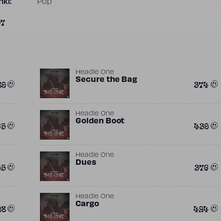
ki:
Pop
37
Headie One
Secure the Bag
89
374
Headie One
Golden Boot
65
439
Headie One
Dues
55
376
Headie One
Cargo
28
424