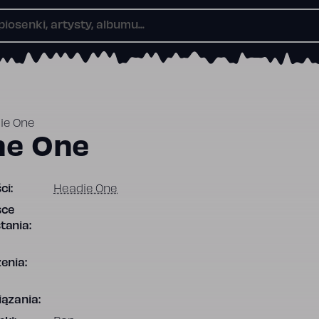
ie One
he One
ci:
Headie One
sce
tania:
enia:
ązania: