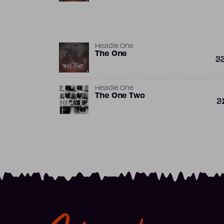
Headie One
The One
3
Headie One
The One Two
3