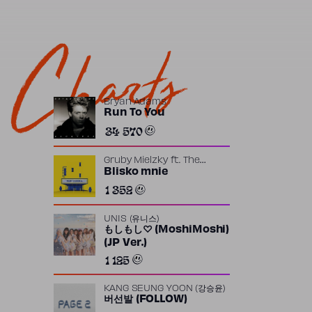
Charts
Bryan Adams
Run To You
34 570
Gruby Mielzky
ft.
The
Returners
Blisko mnie
1 352
UNIS (유니스)
もしもし♡ (MoshiMoshi)
(JP Ver.)
1 125
KANG SEUNG YOON (강승윤)
버선발 (FOLLOW)