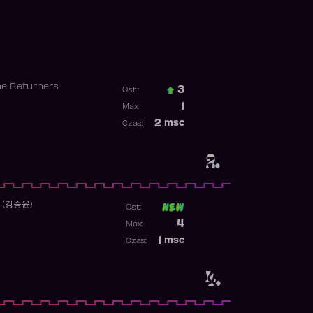
he Returners
3
Ost.:
Poprzednia pozycja
1
Max:
Najwyższa pozycja
2
msc
Czas:
Obecność w rankingu
2.
 (강승윤)
Ost:
Poprzednia pozycja
4
Max:
Najwyższa pozycja
1
msc
Czas:
Obecność w rankingu
4.