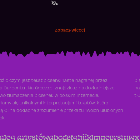
9.
Zobacz więcej
ź o czym jest tekst piosenki Taste nagranej przez
Dl
a Carpenter. Na Groove.pl znajdziesz najdokładniejsze
na
wo tłumaczenia piosenek w polskim Internecie.
tł
iamy się unikalnymi interpretacjami tekstów, które
ą Ci na dokładne zrozumienie przekazu Twoich ulubionych
ek.
alog artystów
a
b
c
d
e
f
g
h
i
j
k
l
m
n
o
p
r
s
t
u
w
x