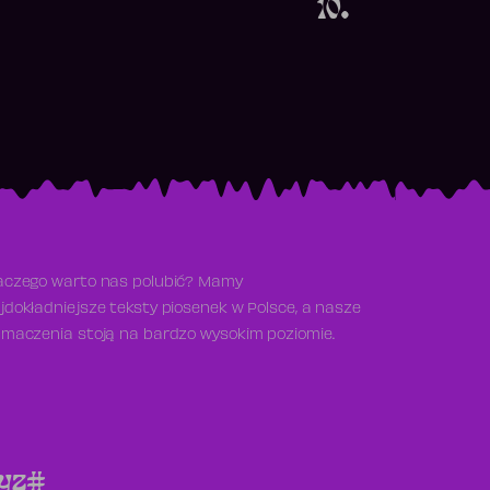
10.
aczego warto nas polubić? Mamy
jdokładniejsze teksty piosenek w Polsce, a nasze
umaczenia stoją na bardzo wysokim poziomie.
y
z
#