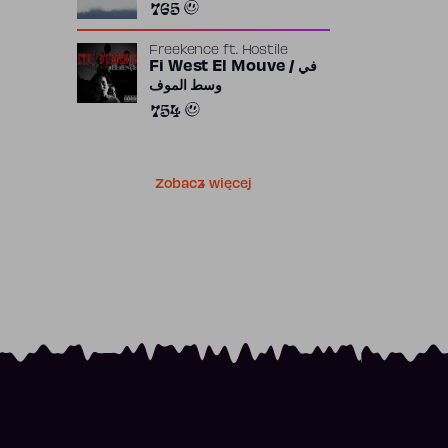
765
Freekence
ft.
Hostile
Fi West El Mouve / في
وسط الموف
754
Zobacz więcej