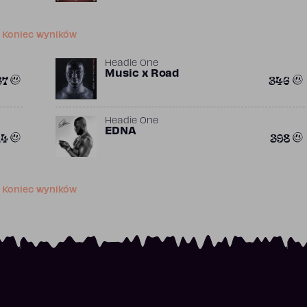
Koniec wyników
Headie One
Music x Road
37
346
Headie One
EDNA
14
398
Koniec wyników