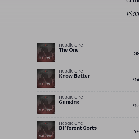
Gatun
3
Headie One
The One
3
Headie One
Know Better
4
Headie One
Ganging
4
Headie One
Different Sorts
4