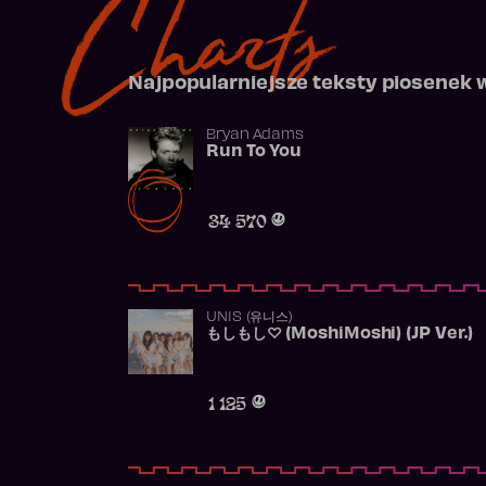
Charts
Najpopularniejsze teksty piosenek 
Bryan Adams
Run To You
34 570
UNIS (유니스)
もしもし♡ (MoshiMoshi) (JP Ver.)
1 125