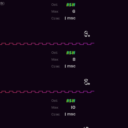
수현)
Ost:
Poprzednia pozycja
6
Max:
Najwyższa pozycja
1
msc
Czas:
Obecność w rankingu
6.
Ost:
1
Poprzednia pozycja
8
Max:
Najwyższa pozycja
1
msc
Czas:
Obecność w rankingu
8.
Ost:
Poprzednia pozycja
10
Max:
Najwyższa pozycja
1
msc
Czas:
Obecność w rankingu