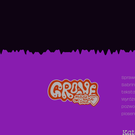
Sprawd
Sabrin
teksto
Wyróżn
pozwol
piosen
Kat