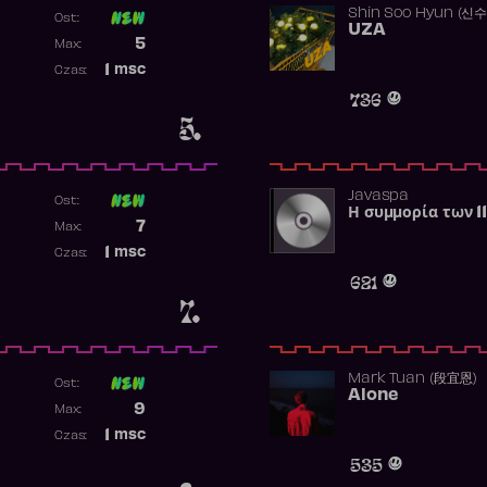
Shin Soo Hyun (신
Ost:
UZA
Poprzednia pozycja
5
Max:
Najwyższa pozycja
1
msc
Czas:
Obecność w rankingu
736
5.
Javaspa
Ost:
Η συμμορία των 1
Poprzednia pozycja
7
Max:
Najwyższa pozycja
1
msc
Czas:
Obecność w rankingu
621
7.
Mark Tuan (段宜恩)
Ost:
Alone
Poprzednia pozycja
9
Max:
Najwyższa pozycja
1
msc
Czas:
Obecność w rankingu
535