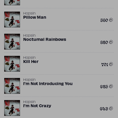
Hopsin
Pillow Man
590
Hopsin
Nocturnal Rainbows
980
Hopsin
Kill Her
701
Hopsin
I'm Not Introducing You
685
Hopsin
I'm Not Crazy
643