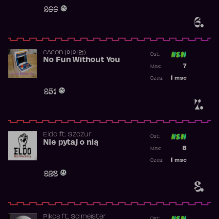
Obecność w 
966
6.
​eAeon (이이언)
Ost:
No Fun Without You
Poprzednia p
7
Max:
Najwyższa p
1
msc
Czas:
Obecność w 
951
7.
Eldo
ft.
Szczur
Ost:
Nie pytaj o nią
Poprzednia p
8
Max:
Najwyższa p
1
msc
Czas:
Obecność w 
928
8.
Pikos
ft.
Solmeister
Ost: