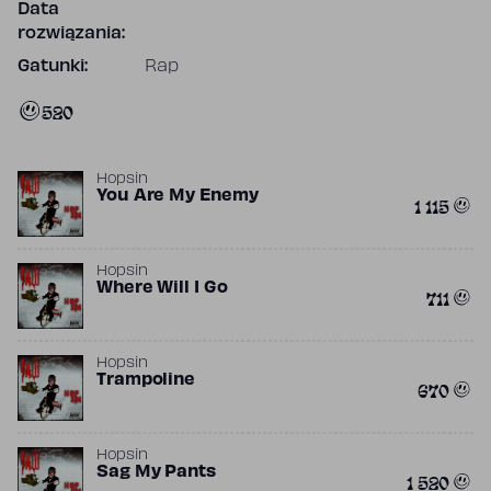
Data
rozwiązania:
Gatunki:
Rap
520
Hopsin
You Are My Enemy
1 115
Hopsin
Where Will I Go
711
Hopsin
Trampoline
670
Hopsin
Sag My Pants
1 520