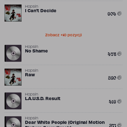
Hopsin
I Can't Decide
604
Zobacz +10 pozycji
Hopsin
No Shame
478
Hopsin
Raw
520
Hopsin
L.A.U.S.D. Result
416
Hopsin
Dear White People (Original Motion
371