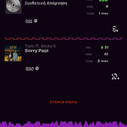
Συνθετική Απάρνηση
Poprzednia p
9
Max:
Najwyższa p
1
msc
Czas:
Obecność w 
921
9.
Topic
ft.
Becky G
21
Ost.:
Sorry Papi
Poprzednia p
10
Max:
Najwyższa po
2
msc
Czas:
Obecność w r
820
10.
Zobacz więcej