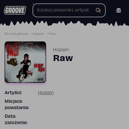
Przejdź
do
treści
Strona główna
Hopsin
Raw
Hopsin
Raw
Artyści:
Hopsin
Miejsce
powstania:
Data
założenia: