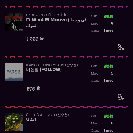
Freekence
ft.
Hostile
Ost:
Fi West El Mouve / في وسط
Poprzednia p
4
Max:
الموف
Najwyższa p
1
msc
Czas:
Obecność w 
1 093
4.
KANG SEUNG YOON (강승윤)
Ost:
버선발 (FOLLOW)
Poprzednia p
5
Max:
Najwyższa p
1
msc
Czas:
Obecność w 
976
5.
Shin Soo Hyun (신수현)
Ost:
UZA
Poprzednia p
6
Max:
Najwyższa p
1
msc
Czas: