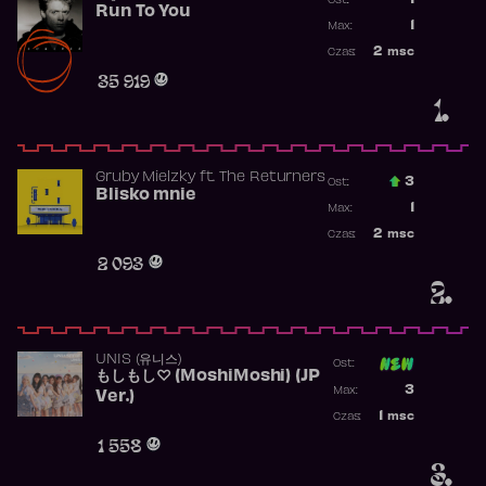
1
Ost.:
Run To You
Poprzednia p
1
Max:
Najwyższa po
2
msc
Czas:
Obecność w r
35 919
1.
Gruby Mielzky
ft.
The Returners
3
Ost.:
Blisko mnie
Poprzednia p
1
Max:
Najwyższa po
2
msc
Czas:
Obecność w r
2 093
2.
UNIS (유니스)
Ost:
もしもし♡ (MoshiMoshi) (JP
Poprzednia p
3
Max:
Ver.)
Najwyższa p
1
msc
Czas:
Obecność w 
1 558
3.