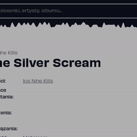
ine Kills
he Silver Scream
ci:
Ice Nine Kills
sce
tania:
enia:
ązania: