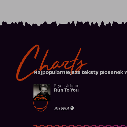
Charts
Najpopularniejsze teksty piosenek 
Bryan Adams
Run To You
35 923