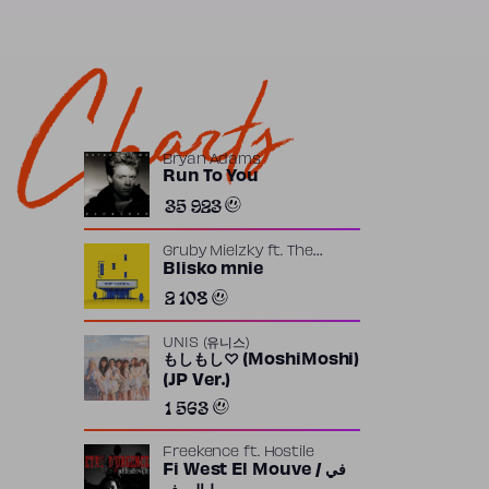
Charts
Bryan Adams
Run To You
35 923
Gruby Mielzky
ft.
The
Returners
Blisko mnie
2 108
UNIS (유니스)
もしもし♡ (MoshiMoshi)
(JP Ver.)
1 563
Freekence
ft.
Hostile
Fi West El Mouve / في