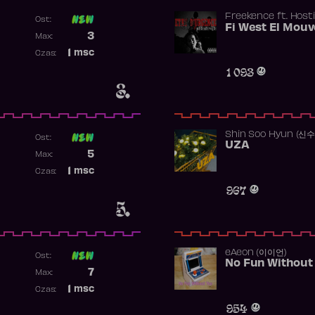
Freekence
ft.
Hosti
Ost:
Poprzednia pozycja
3
Max:
Najwyższa pozycja
1
msc
Czas:
Obecność w rankingu
1 093
3.
Shin Soo Hyun (신
Ost:
UZA
Poprzednia pozycja
5
Max:
Najwyższa pozycja
1
msc
Czas:
Obecność w rankingu
967
5.
​eAeon (이이언)
Ost:
No Fun Without
Poprzednia pozycja
7
Max:
Najwyższa pozycja
1
msc
Czas:
Obecność w rankingu
954