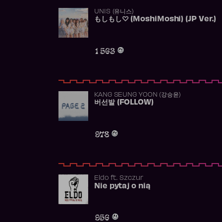
UNIS (유니스)
もしもし♡ (MoshiMoshi) (JP Ver.)
1 563
KANG SEUNG YOON (강승윤)
버선발 (FOLLOW)
978
Eldo
ft.
Szczur
Nie pytaj o nią
956