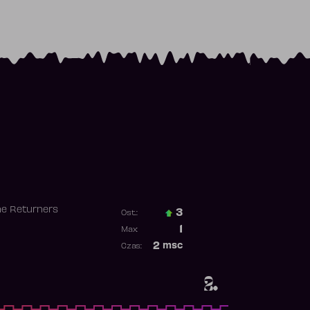
he Returners
3
Ost.:
Poprzednia pozycja
1
Max:
Najwyższa pozycja
2
msc
Czas:
Obecność w rankingu
2.