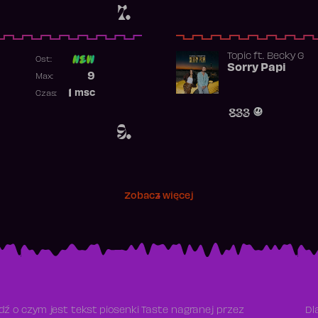
7.
Topic
ft.
Becky G
Ost:
Sorry Papi
Poprzednia pozycja
9
Max:
Najwyższa pozycja
1
msc
Czas:
Obecność w rankingu
833
9.
Zobacz więcej
ź o czym jest tekst piosenki Taste nagranej przez
Dl