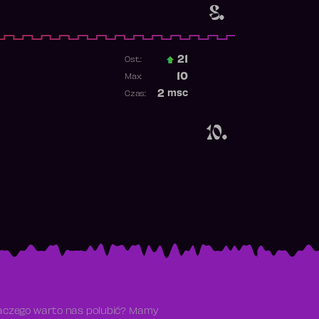
8.
21
Ost.:
Poprzednia pozycja
10
Max:
Najwyższa pozycja
2
msc
Czas:
Obecność w rankingu
10.
aczego warto nas polubić? Mamy