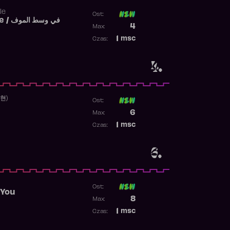
le
Ost:
Fi West El Mouve / في وسط الموف
Poprzednia pozycja
4
Max:
Najwyższa pozycja
1
msc
Czas:
Obecność w rankingu
4.
수현)
Ost:
Poprzednia pozycja
6
Max:
Najwyższa pozycja
1
msc
Czas:
Obecność w rankingu
6.
Ost:
 You
Poprzednia pozycja
8
Max:
Najwyższa pozycja
1
msc
Czas:
Obecność w rankingu