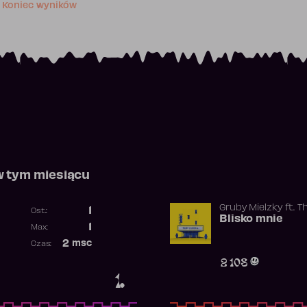
Koniec wyników
w tym miesiącu
Gruby Mielzky
ft.
T
1
Ost.:
Blisko mnie
Poprzednia pozycja
1
Max:
Najwyższa pozycja
2
msc
Czas:
Obecność w rankingu
2 108
1.