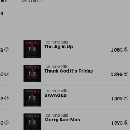
ki:
Metalcore
08
Ice Nine Kills
The Jig Is Up
44
1 056
Ice Nine Kills
Thank God It's Friday
35
1 246
Ice Nine Kills
SAVAGES
53
1 206
Ice Nine Kills
Merry Axe-Mas
40
1 076