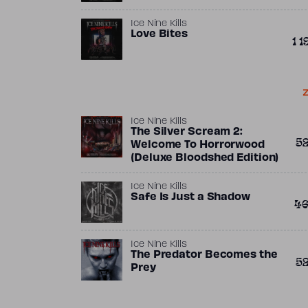
Ice Nine Kills
Love Bites
1 1
Z
Ice Nine Kills
The Silver Scream 2:
5
Welcome To Horrorwood
(Deluxe Bloodshed Edition)
Ice Nine Kills
Safe Is Just a Shadow
4
Ice Nine Kills
The Predator Becomes the
5
Prey