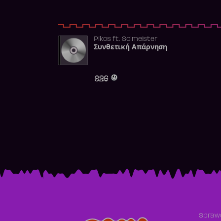
Pikos
ft.
Solmeister
Συνθετική Απάρνηση
926
Sprawd