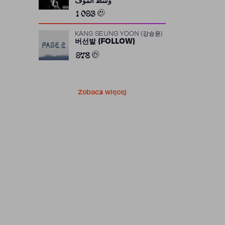
وسط الموف
1 093
KANG SEUNG YOON (강승윤)
버선발 (FOLLOW)
978
Zobacz więcej