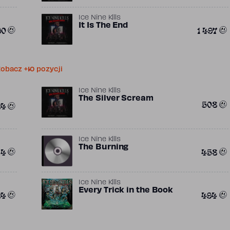
Ice Nine Kills
It Is The End
90
1 497
obacz +10 pozycji
Ice Nine Kills
The Silver Scream
508
24
Ice Nine Kills
The Burning
64
458
Ice Nine Kills
Every Trick in the Book
24
494