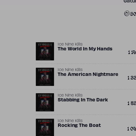
Gatun
5
Ice Nine Kills
The World In My Hands
1 1
Ice Nine Kills
The American Nightmare
1 3
Ice Nine Kills
Stabbing In The Dark
1 8
Ice Nine Kills
Rocking The Boat
1 0