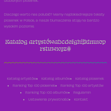
ulubionych piosenek.
Dlaczego warto nas polubić? Mamy najdokładniejsze teksty
piosenek w Polsce, a nasze tłumaczenia stoją na bardzo
wysokim poziomie.
Katalog artystów
a
b
c
d
e
f
g
h
i
j
k
l
m
n
o
p
r
s
t
u
w
x
y
z
#
Katalog artystów
Katalog albumów
Katalog piosenek
Ranking Top 100 piosenek
Ranking Top 100 artystów
Ranking Top 100 albumów
Regulamin
Ustawienia prywatności
Kontakt