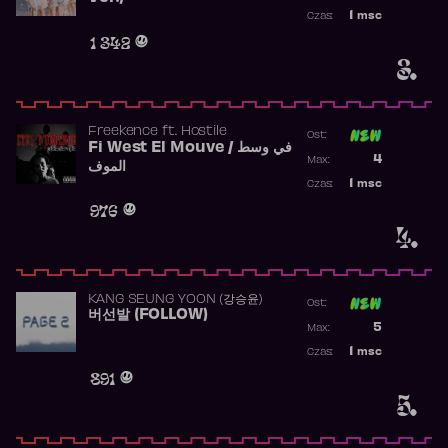
Najwyższa p
1
msc
Czas:
Obecność w 
1 342
3.
Freekence
ft.
Hostile
Ost:
Fi West El Mouve / في وسط
Poprzednia p
4
Max:
الموف
Najwyższa p
1
msc
Czas:
Obecność w 
976
4.
KANG SEUNG YOON (강승윤)
Ost:
버선발 (FOLLOW)
Poprzednia p
5
Max:
Najwyższa p
1
msc
Czas:
Obecność w 
891
5.