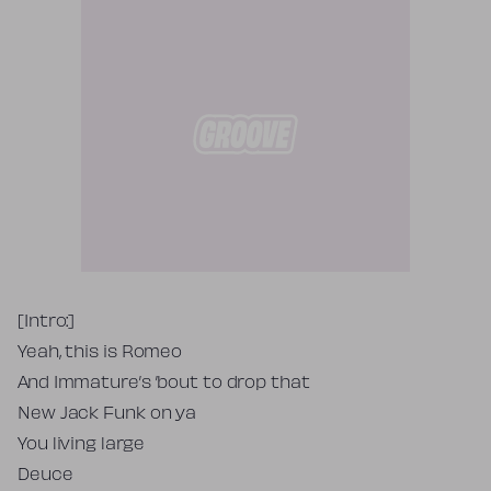
Tekst piosenki
[Intro:]
Yeah, this is Romeo
And Immature’s ’bout to drop that
New Jack Funk on ya
You living large
Deuce