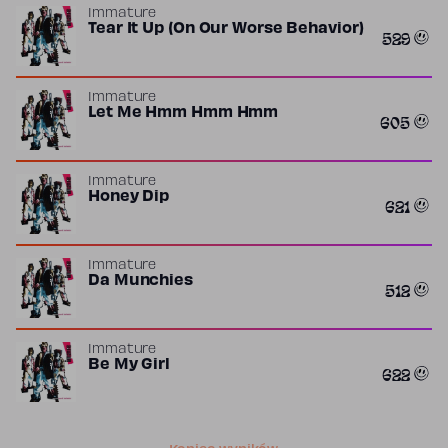
Immature
Tear It Up (On Our Worse Behavior)
529
Immature
Let Me Hmm Hmm Hmm
605
Immature
Honey Dip
621
Immature
Da Munchies
512
Immature
Be My Girl
622