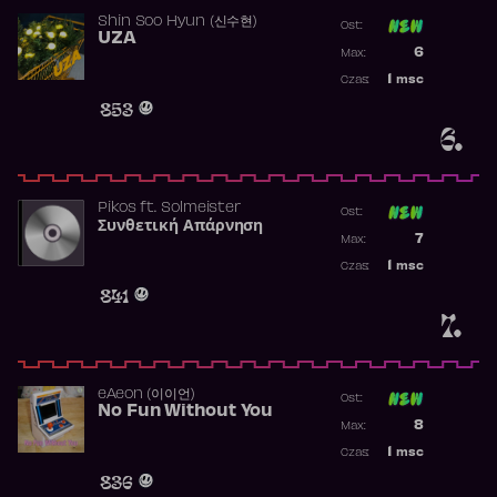
Shin Soo Hyun (신수현)
Ost:
UZA
Poprzednia p
6
Max:
Najwyższa p
1
msc
Czas:
Obecność w 
853
6.
Pikos
ft.
Solmeister
Ost:
Συνθετική Απάρνηση
Poprzednia p
7
Max:
Najwyższa p
1
msc
Czas:
Obecność w 
841
7.
​eAeon (이이언)
Ost:
No Fun Without You
Poprzednia p
8
Max:
Najwyższa p
1
msc
Czas:
Obecność w 
836