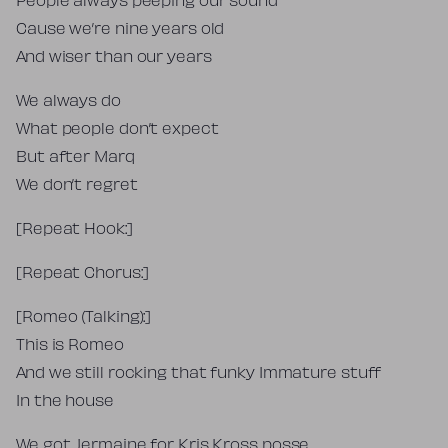
People always peeping our sound
Cause we’re nine years old
And wiser than our years
We always do
What people don’t expect
But after Marq
We don’t regret
[Repeat Hook:]
[Repeat Chorus:]
[Romeo (Talking):]
This is Romeo
And we still rocking that funky Immature stuff
In the house
We got Jermaine for Kris Kross posse