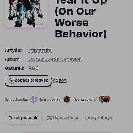
Tear It Up
(On Our
Worse
Behavior)
Artyści:
Immature
Album:
On Our Worst Behavior
Gatunki:
R&B
529
Zobacz teledysk
Tekst dodał/a:
Tłumaczenie:
Interpretacja:
Tekst piosenki
Tłumaczenie
Interpretacja