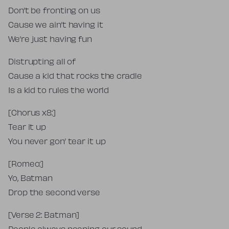
Don’t be fronting on us
Cause we ain’t having it
We’re just having fun
Distrupting all of
Cause a kid that rocks the cradle
Is a kid to rules the world
[Chorus x8:]
Tear it up
You never gon’ tear it up
[Romeo:]
Yo, Batman
Drop the second verse
[Verse 2: Batman]