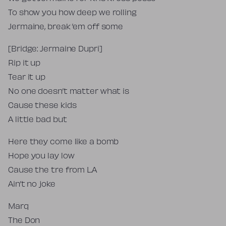
To show you how deep we rolling
Jermaine, break ’em off some
[Bridge: Jermaine Dupri]
Rip it up
Tear it up
No one doesn’t matter what is
Cause these kids
A little bad but
Here they come like a bomb
Hope you lay low
Cause the tre from L.A
Ain’t no joke
Marq
The Don