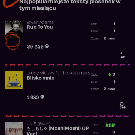
Najpopularniejsze teksty piosenek w
tym miesiącu
Bryan Adams
1
Ost.:
Run To You
Poprzednia p
1
Max:
Najwyższa po
2
msc
Czas:
Obecność w r
35 845
1.
Gruby Mielzky
ft.
The Returners
3
Ost.:
Blisko mnie
Poprzednia p
1
Max:
Najwyższa po
2
msc
Czas:
Obecność w r
1 823
2.
UNIS (유니스)
Ost:
もしもし♡ (MoshiMoshi) (JP
Poprzednia p
3
Max:
Ver.)