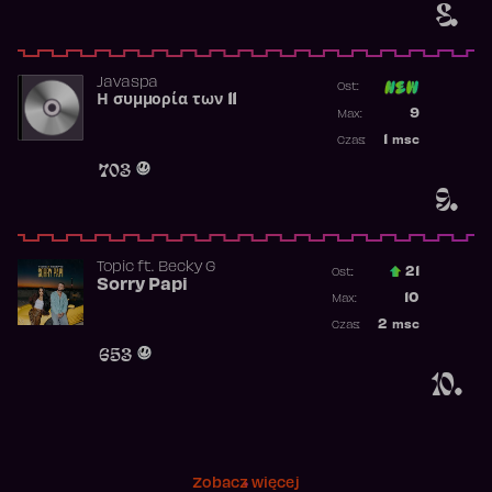
8.
Javaspa
Ost:
Η συμμορία των 11
Poprzednia p
9
Max:
Najwyższa p
1
msc
Czas:
Obecność w 
703
9.
Topic
ft.
Becky G
21
Ost.:
Sorry Papi
Poprzednia p
10
Max:
Najwyższa po
2
msc
Czas:
Obecność w r
653
10.
Zobacz więcej