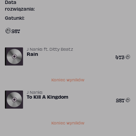
Data
rozwiązania:
Gatunki:
287
J Nanks
ft.
Ditty Beatz
Rain
473
Koniec wyników
J Nanks
To Kill A Kingdom
287
Koniec wyników