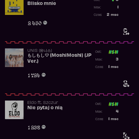
3
Ost.:
Blisko mnie
Poprzednia p
1
Max:
Najwyższa po
2
msc
Czas:
Obecność w r
2 450
2.
UNIS (유니스)
Ost:
もしもし♡ (MoshiMoshi) (JP
Poprzednia p
3
Max:
Ver.)
Najwyższa p
1
msc
Czas:
Obecność w 
1 724
3.
Eldo
ft.
Szczur
Ost:
Nie pytaj o nią
Poprzednia p
4
Max:
Najwyższa p
1
msc
Czas:
Obecność w 
1 238
4.