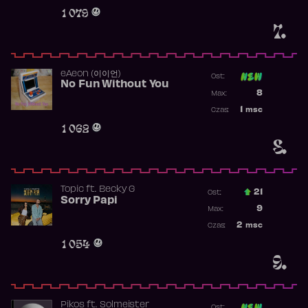
Obecność w 
1 079
7.
​eAeon (이이언)
Ost:
No Fun Without You
Poprzednia p
8
Max:
Najwyższa p
1
msc
Czas:
Obecność w 
1 062
8.
Topic
ft.
Becky G
21
Ost.:
Sorry Papi
Poprzednia p
9
Max:
Najwyższa po
2
msc
Czas:
Obecność w r
1 054
9.
Pikos
ft.
Solmeister
Ost: