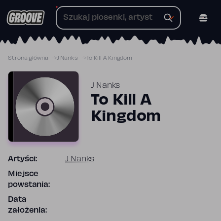
Przejdź
do
treści
Strona główna
J Nanks
To Kill A Kingdom
J Nanks
To Kill A
Kingdom
Artyści:
J Nanks
Miejsce
powstania:
Data
założenia: