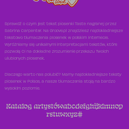
Sprawdź o czym jest tekst piosenki Taste nagranej przez
Sabrina Carpenter. Na Groove.pl znajdziesz najdokładniejsze
tekstowo tłumaczenia piosenek w polskim Internecie.
Wyróżniamy się unikalnymi interpretacjami tekstów, które
pozwolą Ci na dokładne zrozumienie przekazu Twoich
ulubionych piosenek.
Dlaczego warto nas polubić? Mamy najdokładniejsze teksty
piosenek w Polsce, a nasze tłumaczenia stoją na bardzo
wysokim poziomie.
Katalog artystów
a
b
c
d
e
f
g
h
i
j
k
l
m
n
o
p
r
s
t
u
w
x
y
z
#