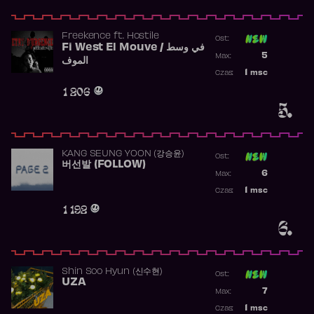
Freekence
ft.
Hostile
Ost:
Fi West El Mouve / في وسط
Poprzednia p
5
Max:
الموف
Najwyższa p
1
msc
Czas:
Obecność w 
1 206
5.
KANG SEUNG YOON (강승윤)
Ost:
버선발 (FOLLOW)
Poprzednia p
6
Max:
Najwyższa p
1
msc
Czas:
Obecność w 
1 192
6.
Shin Soo Hyun (신수현)
Ost:
UZA
Poprzednia p
7
Max:
Najwyższa p
1
msc
Czas: