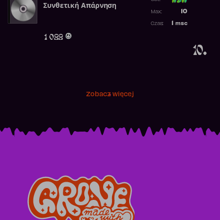
Συνθετική Απάρνηση
Poprzednia p
10
Max:
Najwyższa p
1
msc
Czas:
Obecność w 
1 022
10.
Zobacz więcej