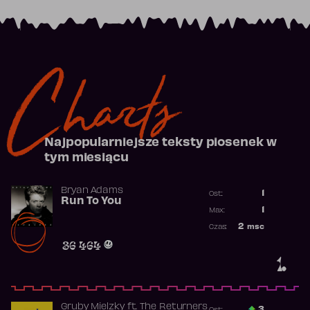
Charts
Najpopularniejsze teksty piosenek w
tym miesiącu
Bryan Adams
1
Ost.:
Run To You
Poprzednia p
1
Max:
Najwyższa po
2
msc
Czas:
Obecność w r
36 464
1.
Gruby Mielzky
ft.
The Returners