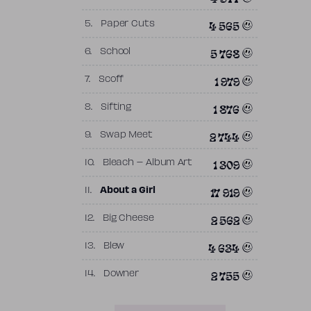
4 565
5.
Paper Cuts
5 768
6.
School
1 979
7.
Scoff
1 876
8.
Sifting
2 744
9.
Swap Meet
1 309
10.
Bleach – Album Art
17 919
11.
About a Girl
2 562
12.
Big Cheese
4 634
13.
Blew
2 755
14.
Downer