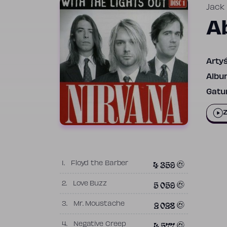
Jack
Ab
Artyś
Albu
Gatun
Z
4 359
1.
Floyd the Barber
5 059
2.
Love Buzz
2 028
3.
Mr. Moustache
4 577
4.
Negative Creep