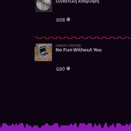
Συνθετική Απάρνηση
658
​eAeon (이이언)
No Fun Without You
630