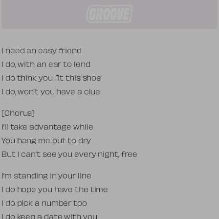
Tekst piosenki
I need an easy friend
I do, with an ear to lend
I do think you fit this shoe
I do, won’t you have a clue
[Chorus]
I’ll take advantage while
You hang me out to dry
But I can’t see you every night, free
I’m standing in your line
I do hope you have the time
I do pick a number too
I do keep a date with you