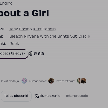
 Endino
out a Girl
ci:
Jack Endino
,
Kurt Cobain
m:
Bleach
,
Nirvana
,
With the Lights Out (Disc 1)
ki:
Rock
17 919
obacz teledysk
Tekst dodał/a:
Tłumaczenie:
Interpretacja:
Tekst piosenki
Tłumaczenie
Interpretacja