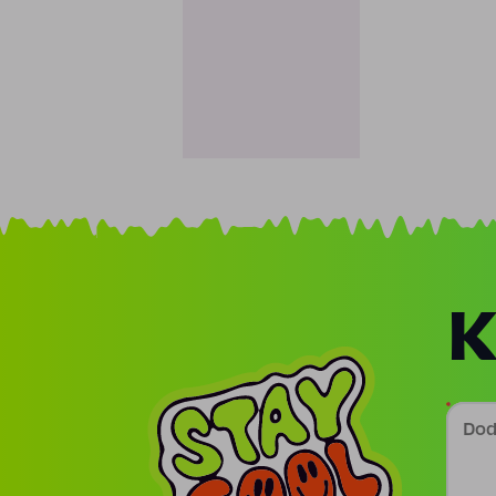
K
Doda