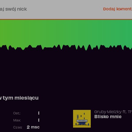
is
Dodaj koment
w tym miesiącu
Gruby Mielzky
ft.
T
1
Ost.:
Blisko mnie
Poprzednia pozycja
1
Max:
Najwyższa pozycja
2
msc
Czas:
Obecność w rankingu