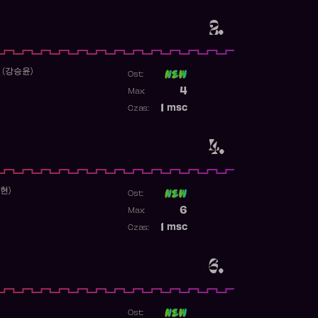
2.
 (강승윤)
Ost:
Poprzednia pozycja
4
Max:
Najwyższa pozycja
1
msc
Czas:
Obecność w rankingu
4.
수현)
Ost:
Poprzednia pozycja
6
Max:
Najwyższa pozycja
1
msc
Czas:
Obecność w rankingu
6.
Ost: