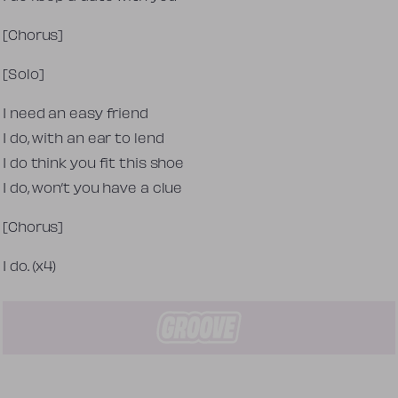
[Chorus]
[Solo]
I need an easy friend
I do, with an ear to lend
I do think you fit this shoe
I do, won’t you have a clue
[Chorus]
I do. (x4)