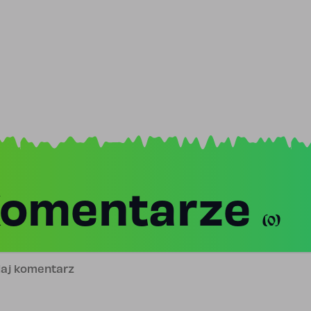
omentarze
(0)
j komentarz