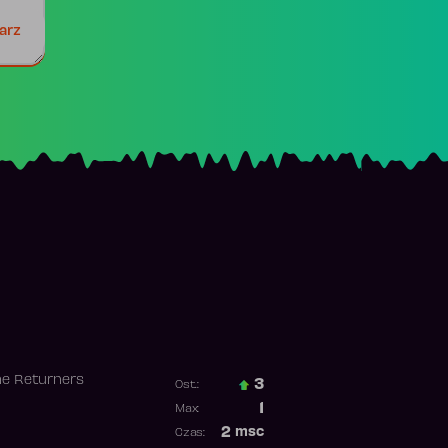
arz
he Returners
3
Ost.:
Poprzednia pozycja
1
Max:
Najwyższa pozycja
2
msc
Czas:
Obecność w rankingu