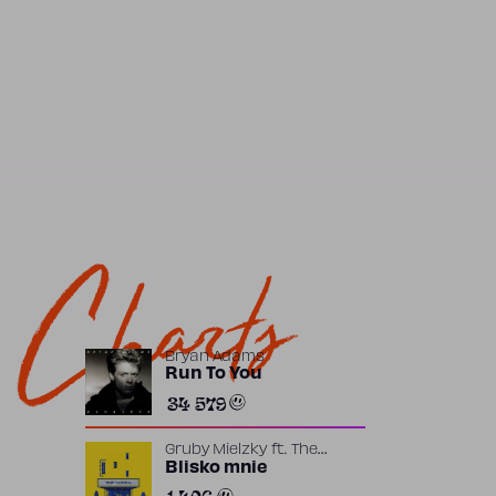
Charts
Bryan Adams
Run To You
34 579
Gruby Mielzky
ft.
The
Returners
Blisko mnie
1 406