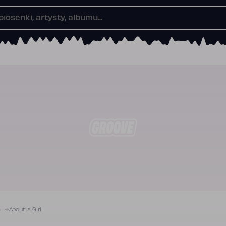
)
About a Girl