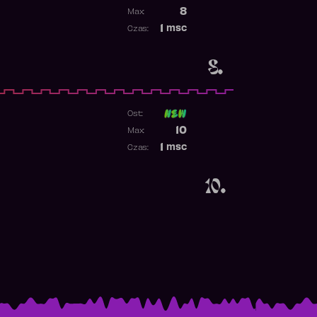
1
Poprzednia pozycja
8
Max:
Najwyższa pozycja
1
msc
Czas:
Obecność w rankingu
8.
Ost:
Poprzednia pozycja
10
Max:
Najwyższa pozycja
1
msc
Czas:
Obecność w rankingu
10.