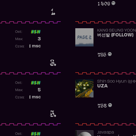
1 406
1.
KANG SEUNG YOON
Ost:
버선발 (FOLLOW)
Poprzednia pozycja
3
Max:
Najwyższa pozycja
1
msc
Czas:
Obecność w rankingu
795
3.
Shin Soo Hyun (신
Ost:
UZA
Poprzednia pozycja
5
Max:
Najwyższa pozycja
1
msc
Czas:
Obecność w rankingu
758
5.
Javaspa
Ost: