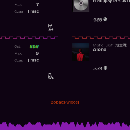
Η συμμορία των 1
Poprzednia pozycja
7
Max:
Najwyższa pozycja
1
msc
Czas:
Obecność w rankingu
639
7.
Mark Tuan (段宜恩)
Ost:
Alone
Poprzednia pozycja
9
Max:
Najwyższa pozycja
1
msc
Czas:
Obecność w rankingu
558
9.
Zobacz więcej