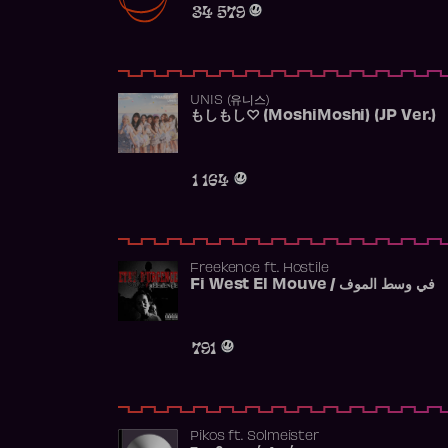
34 579
UNIS (유니스)
もしもし♡ (MoshiMoshi) (JP Ver.)
1 164
Freekence
ft.
Hostile
Fi West El Mouve / في وسط الموف
791
Pikos
ft.
Solmeister