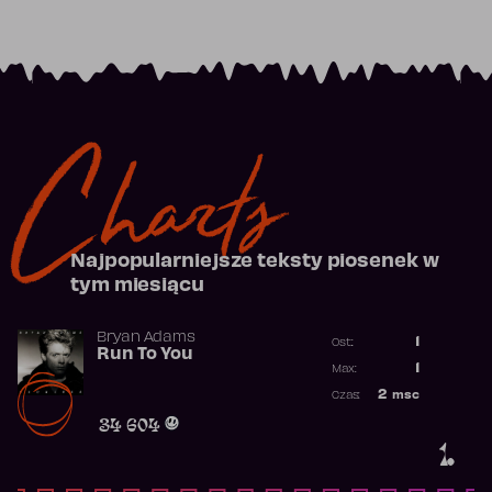
Charts
Najpopularniejsze teksty piosenek w
tym miesiącu
Bryan Adams
1
Ost.:
Run To You
Poprzednia p
1
Max:
Najwyższa po
2
msc
Czas:
Obecność w r
34 604
1.