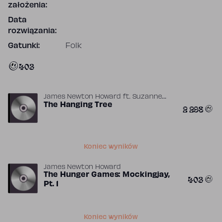
założenia:
Data
rozwiązania:
Gatunki:
Folk
403
James Newton Howard
ft.
Suzanne
,
Collins
The Hanging Tree
Wesley Schultz
2 298
Koniec wyników
James Newton Howard
The Hunger Games: Mockingjay,
403
Pt. 1
Koniec wyników