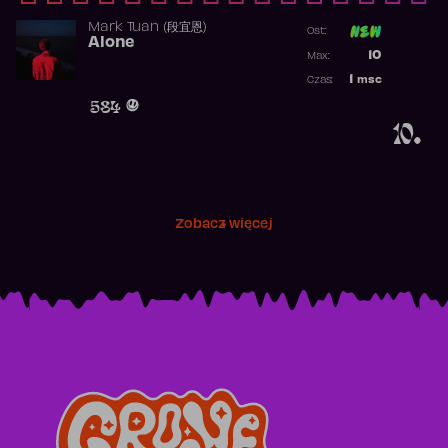
Mark Tuan (段宜恩)
Ost:
Alone
Poprzednia p
10
Max:
Najwyższa p
1
msc
Czas:
Obecność w 
584
10.
Zobacz więcej