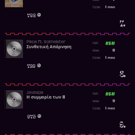
7
Max:
Najwyższa p
1
msc
Czas:
Obecność w 
762
7.
Pikos
ft.
Solmeister
Ost:
Συνθετική Απάρνηση
Poprzednia p
8
Max:
Najwyższa p
1
msc
Czas:
Obecność w 
726
8.
Javaspa
Ost:
Η συμμορία των 11
Poprzednia p
9
Max:
Najwyższa p
1
msc
Czas:
Obecność w 
675
9.