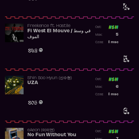
4.
Freekence
ft.
Hostile
Ost:
Fi West El Mouve / في وسط
Poprzednia p
5
Max:
الموف
Najwyższa p
1
msc
Czas:
Obecność w 
842
5.
Shin Soo Hyun (신수현)
Ost:
UZA
Poprzednia p
6
Max:
Najwyższa p
1
msc
Czas:
Obecność w 
805
6.
​eAeon (이이언)
Ost:
No Fun Without You
Poprzednia p