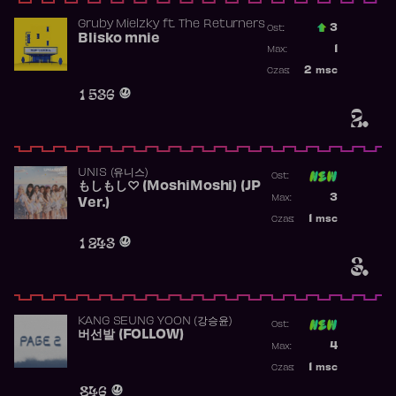
Gruby Mielzky
ft.
The Returners
3
Ost.:
Blisko mnie
Poprzednia p
1
Max:
Najwyższa po
2
msc
Czas:
Obecność w r
1 536
2.
UNIS (유니스)
Ost:
もしもし♡ (MoshiMoshi) (JP
Poprzednia p
3
Max:
Ver.)
Najwyższa p
1
msc
Czas:
Obecność w 
1 243
3.
KANG SEUNG YOON (강승윤)
Ost:
버선발 (FOLLOW)
Poprzednia p
4
Max:
Najwyższa p
1
msc
Czas:
Obecność w 
846