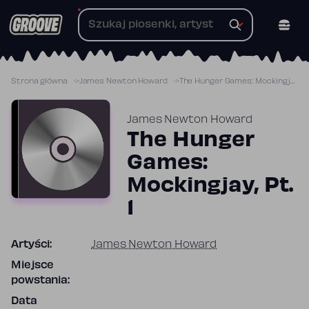
Przejdź
do
treści
Strona główna
James Newton Howard
The Hunger Games: Mockingjay, Pt. 1
James Newton Howard
The Hunger
Games:
Mockingjay, Pt.
1
Artyści:
James Newton Howard
Miejsce
powstania:
Data