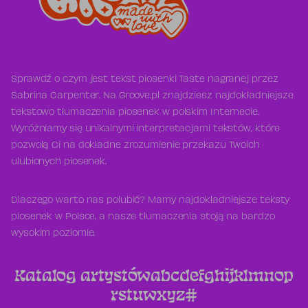
Sprawdź o czym jest tekst piosenki Taste nagranej przez
Sabrina Carpenter. Na Groove.pl znajdziesz najdokładniejsze
tekstowo tłumaczenia piosenek w polskim Internecie.
Wyróżniamy się unikalnymi interpretacjami tekstów, które
pozwolą Ci na dokładne zrozumienie przekazu Twoich
ulubionych piosenek.
Dlaczego warto nas polubić? Mamy najdokładniejsze teksty
piosenek w Polsce, a nasze tłumaczenia stoją na bardzo
wysokim poziomie.
Katalog artystów
a
b
c
d
e
f
g
h
i
j
k
l
m
n
o
p
r
s
t
u
w
x
y
z
#