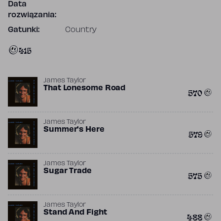
Data
rozwiązania:
Gatunki:
Country
415
James Taylor
That Lonesome Road
570
James Taylor
Summer's Here
579
James Taylor
Sugar Trade
575
James Taylor
Stand And Fight
488