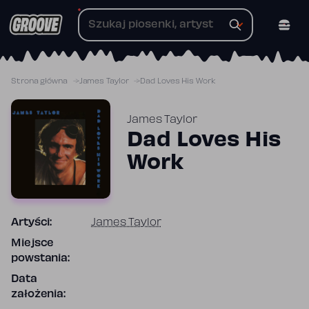
Przejdź
do
treści
Strona główna
James Taylor
Dad Loves His Work
James Taylor
Dad Loves His
Work
Artyści:
James Taylor
Miejsce
powstania:
Data
założenia: