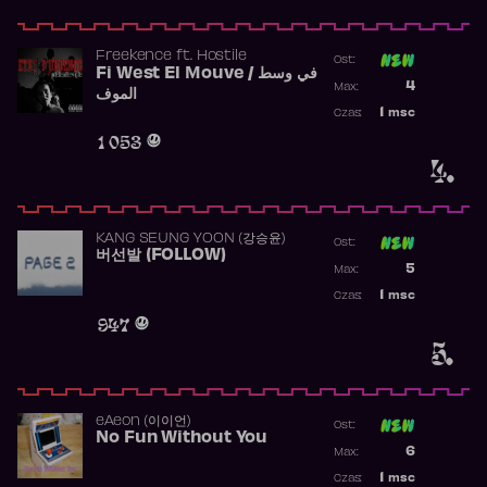
Freekence
ft.
Hostile
Ost:
Fi West El Mouve / في وسط
Poprzednia p
4
Max:
الموف
Najwyższa p
1
msc
Czas:
Obecność w 
1 053
4.
KANG SEUNG YOON (강승윤)
Ost:
버선발 (FOLLOW)
Poprzednia p
5
Max:
Najwyższa p
1
msc
Czas:
Obecność w 
947
5.
​eAeon (이이언)
Ost:
No Fun Without You
Poprzednia p
6
Max:
Najwyższa p
1
msc
Czas: