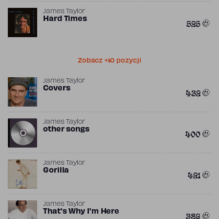
James Taylor
Hard Times
525
Zobacz +10 pozycji
James Taylor
Covers
432
James Taylor
other songs
400
James Taylor
Gorilla
421
James Taylor
That's Why I'm Here
386