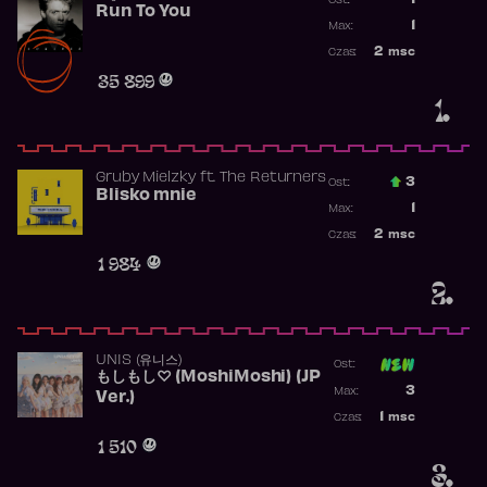
1
Ost.:
Run To You
Poprzednia p
1
Max:
Najwyższa po
2
msc
Czas:
Obecność w r
35 899
1.
Gruby Mielzky
ft.
The Returners
3
Ost.:
Blisko mnie
Poprzednia p
1
Max:
Najwyższa po
2
msc
Czas:
Obecność w r
1 984
2.
UNIS (유니스)
Ost:
もしもし♡ (MoshiMoshi) (JP
Poprzednia p
3
Max:
Ver.)
Najwyższa p
1
msc
Czas:
Obecność w 
1 510
3.