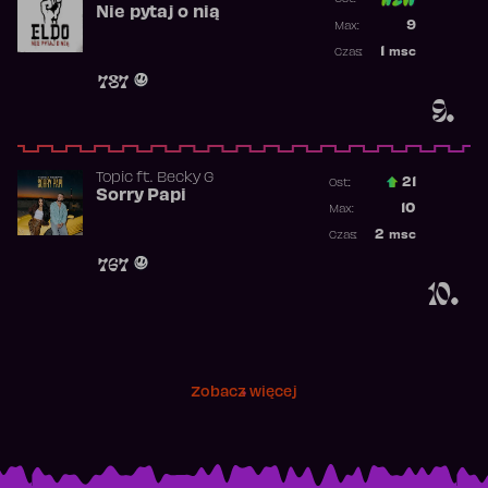
Nie pytaj o nią
Poprzednia p
9
Max:
Najwyższa p
1
msc
Czas:
Obecność w 
787
9.
Topic
ft.
Becky G
21
Ost.:
Sorry Papi
Poprzednia p
10
Max:
Najwyższa po
2
msc
Czas:
Obecność w r
767
10.
Zobacz więcej