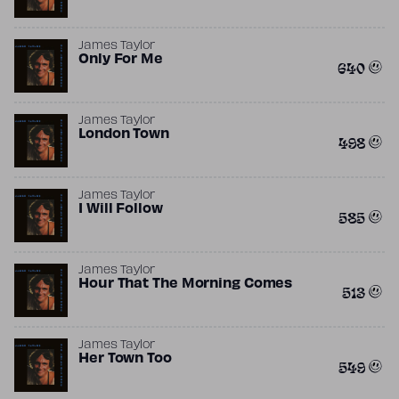
James Taylor
Only For Me
640
James Taylor
London Town
498
James Taylor
I Will Follow
585
James Taylor
Hour That The Morning Comes
513
James Taylor
Her Town Too
549