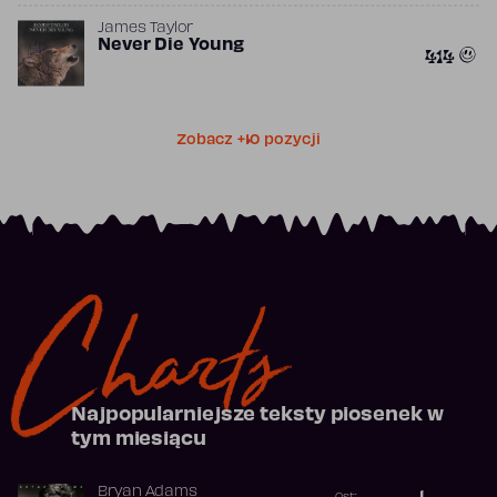
James Taylor
Never Die Young
414
Zobacz +10 pozycji
Charts
Najpopularniejsze teksty piosenek w
tym miesiącu
Bryan Adams