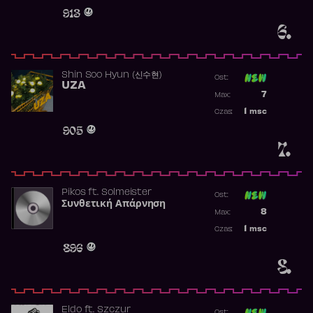
Obecność w 
913
6.
Shin Soo Hyun (신수현)
Ost:
UZA
Poprzednia p
7
Max:
Najwyższa p
1
msc
Czas:
Obecność w 
905
7.
Pikos
ft.
Solmeister
Ost:
Συνθετική Απάρνηση
Poprzednia p
8
Max:
Najwyższa p
1
msc
Czas:
Obecność w 
896
8.
Eldo
ft.
Szczur
Ost: