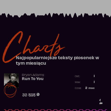
Charts
Najpopularniejsze teksty piosenek w
tym miesiącu
Bryan Adams
1
Ost.:
Run To You
Poprzednia p
1
Max:
Najwyższa po
2
msc
Czas:
Obecność w r
35 828
1.