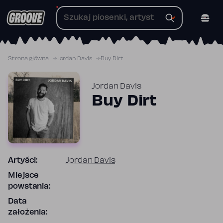
Przejdź
do
treści
Strona główna
Jordan Davis
Buy Dirt
Jordan Davis
Buy Dirt
Artyści:
Jordan Davis
Miejsce
powstania:
Data
założenia: