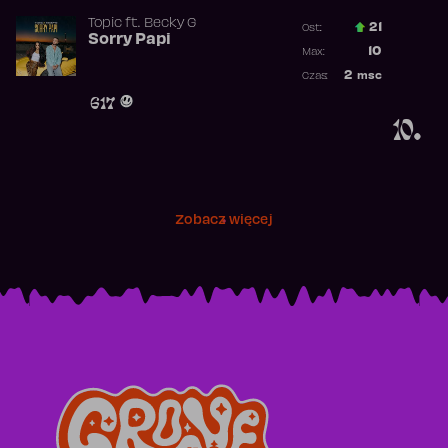
Topic
ft.
Becky G
21
Ost.:
Sorry Papi
Poprzednia p
10
Max:
Najwyższa po
2
msc
Czas:
Obecność w r
617
10.
Zobacz więcej