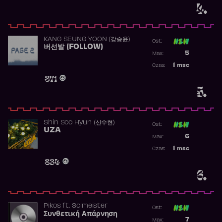
4.
KANG SEUNG YOON (강승윤)
Ost:
버선발 (FOLLOW)
Poprzednia p
5
Max:
Najwyższa p
1
msc
Czas:
Obecność w 
871
5.
Shin Soo Hyun (신수현)
Ost:
UZA
Poprzednia p
6
Max:
Najwyższa p
1
msc
Czas:
Obecność w 
834
6.
Pikos
ft.
Solmeister
Ost:
Συνθετική Απάρνηση
Poprzednia p
7
Max: