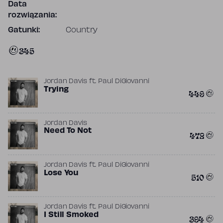
Data
rozwiązania:
Gatunki:
Country
345
Jordan Davis
ft.
Paul DiGiovanni
Trying
449
Jordan Davis
Need To Not
472
Jordan Davis
ft.
Paul DiGiovanni
Lose You
510
Jordan Davis
ft.
Paul DiGiovanni
I Still Smoked
394