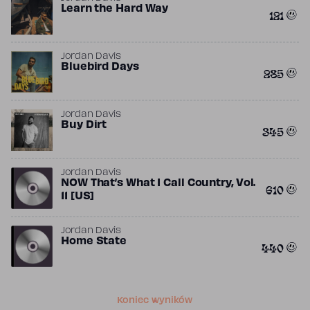
Learn the Hard Way
121
Jordan Davis
Bluebird Days
285
Jordan Davis
Buy Dirt
345
Jordan Davis
NOW That’s What I Call Country, Vol.
610
11 [US]
Jordan Davis
Home State
440
Koniec wyników