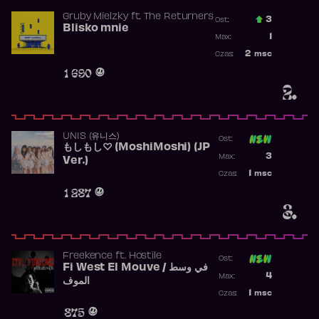
Gruby Mielzky
ft.
The Returners
3
Ost.:
Blisko mnie
Poprzednia p
1
Max:
Najwyższa po
2
msc
Czas:
Obecność w r
1 690
2.
UNIS (유니스)
Ost:
もしもし♡ (MoshiMoshi) (JP
Poprzednia p
3
Max:
Ver.)
Najwyższa p
1
msc
Czas:
Obecność w 
1 287
3.
Freekence
ft.
Hostile
Ost:
Fi West El Mouve / في وسط
Poprzednia p
4
Max:
الموف
Najwyższa p
1
msc
Czas:
Obecność w 
875