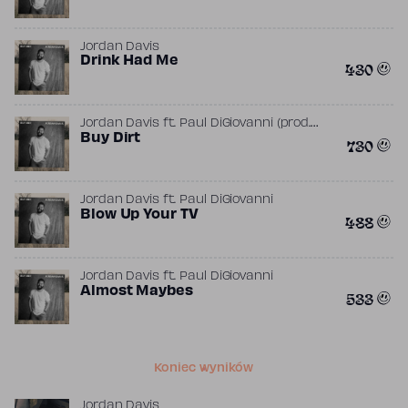
Jordan Davis
Drink Had Me
430
Jordan Davis
ft.
Paul DiGiovanni
(prod.
Luke Bryan
Buy Dirt
)
730
Jordan Davis
ft.
Paul DiGiovanni
Blow Up Your TV
488
Jordan Davis
ft.
Paul DiGiovanni
Almost Maybes
533
Koniec wyników
Jordan Davis