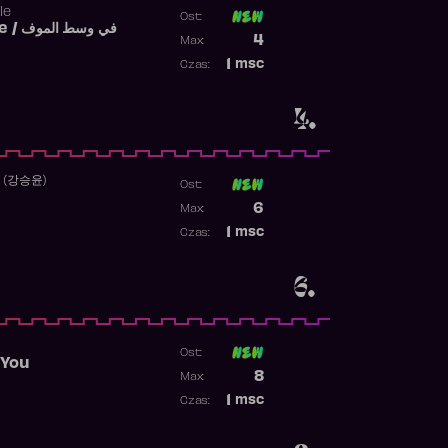
le
Ost:
Fi West El Mouve / في وسط الموف
Poprzednia pozycja
4
Max:
Najwyższa pozycja
1
msc
Czas:
Obecność w rankingu
4.
 (강승윤)
Ost:
Poprzednia pozycja
6
Max:
Najwyższa pozycja
1
msc
Czas:
Obecność w rankingu
6.
Ost:
 You
Poprzednia pozycja
8
Max:
Najwyższa pozycja
1
msc
Czas:
Obecność w rankingu