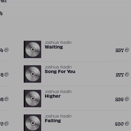
ki:
74
Joshua Radin
Waiting
94
257
Joshua Radin
Song For You
68
277
Joshua Radin
Higher
98
236
Joshua Radin
Falling
70
650