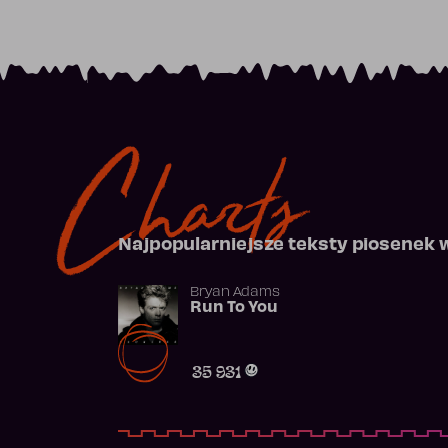
Charts
Najpopularniejsze teksty piosenek 
Bryan Adams
Run To You
35 931