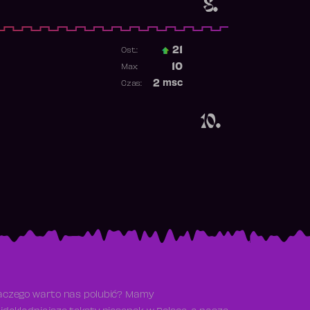
8.
21
Ost.:
Poprzednia pozycja
10
Max:
Najwyższa pozycja
2
msc
Czas:
Obecność w rankingu
10.
aczego warto nas polubić? Mamy