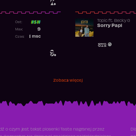
7.
Topic
ft.
Becky G
Ost:
Sorry Papi
Poprzednia pozycja
9
Max:
Najwyższa pozycja
1
msc
Czas:
Obecność w rankingu
872
9.
Zobacz więcej
ź o czym jest tekst piosenki Taste nagranej przez
Dl