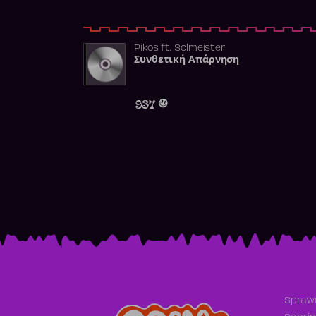
Pikos
ft.
Solmeister
Συνθετική Απάρνηση
937
Sprawd