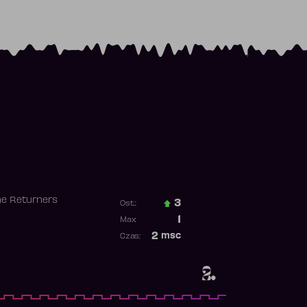
he Returners
3
Ost.:
Poprzednia pozycja
1
Max:
Najwyższa pozycja
2
msc
Czas:
Obecność w rankingu
2.