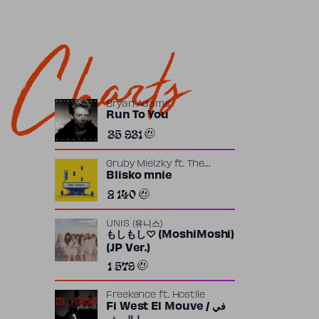
Charts
Bryan Adams
Run To You
35 931
Gruby Mielzky
ft.
The
Returners
Blisko mnie
2 140
UNIS (유니스)
もしもし♡ (MoshiMoshi)
(JP Ver.)
1 579
Freekence
ft.
Hostile
Fi West El Mouve / في