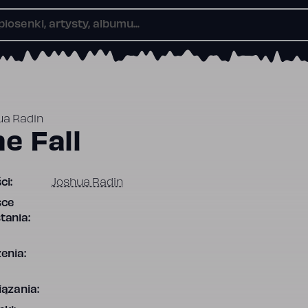
ua Radin
e Fall
ci:
Joshua Radin
sce
tania:
enia:
ązania: