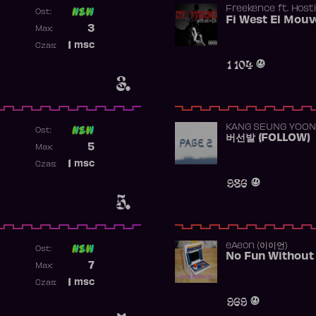
Freekence
ft.
Hosti
Ost:
Poprzednia pozycja
3
Max:
Najwyższa pozycja
1
msc
Czas:
Obecność w rankingu
1 104
3.
KANG SEUNG YOON
Ost:
버선발 (FOLLOW)
Poprzednia pozycja
5
Max:
Najwyższa pozycja
1
msc
Czas:
Obecność w rankingu
986
5.
​eAeon (이이언)
Ost:
No Fun Without
Poprzednia pozycja
7
Max:
Najwyższa pozycja
1
msc
Czas:
Obecność w rankingu
969