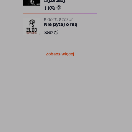
وسط الموف
1 104
Eldo
ft.
Szczur
Nie pytaj o nią
990
Zobacz więcej