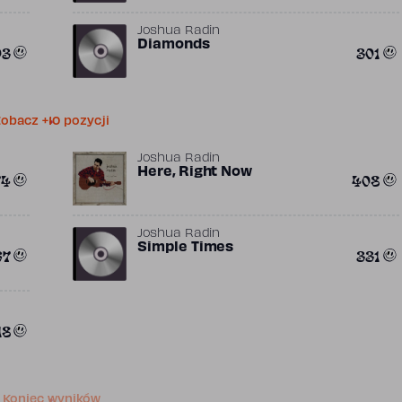
Joshua Radin
Diamonds
03
301
obacz +10 pozycji
Joshua Radin
Here, Right Now
74
408
Joshua Radin
Simple Times
67
331
18
Koniec wyników