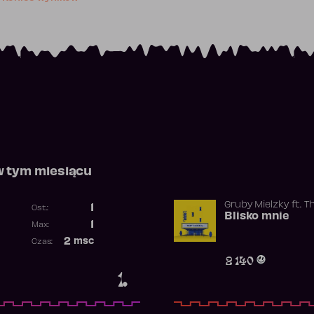
w tym miesiącu
Gruby Mielzky
ft.
T
1
Ost.:
Blisko mnie
Poprzednia pozycja
1
Max:
Najwyższa pozycja
2
msc
Czas:
Obecność w rankingu
2 140
1.