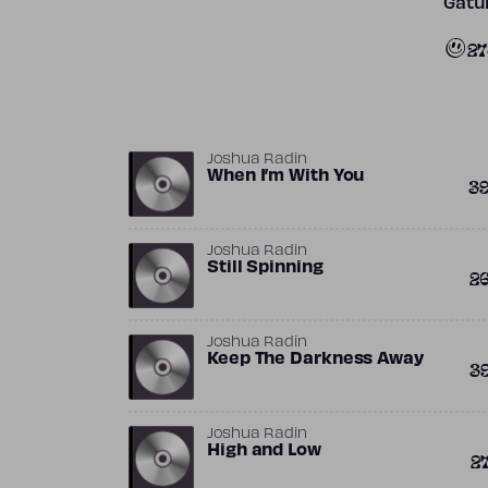
Gatun
2
Joshua Radin
When I’m With You
3
Joshua Radin
Still Spinning
2
Joshua Radin
Keep The Darkness Away
3
Joshua Radin
High and Low
2