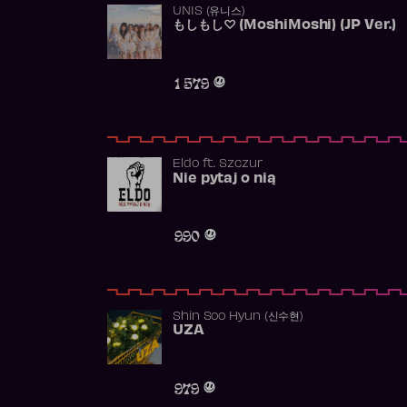
UNIS (유니스)
もしもし♡ (MoshiMoshi) (JP Ver.)
1 579
Eldo
ft.
Szczur
Nie pytaj o nią
990
Shin Soo Hyun (신수현)
UZA
979