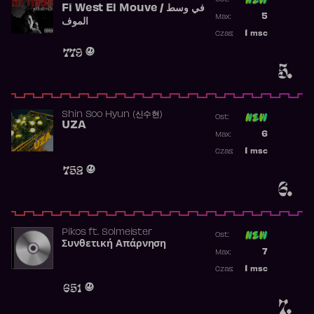
Fi West El Mouve / في وسط
Poprzednia p
5
Max:
الموف
Najwyższa p
1
msc
Czas:
Obecność w 
779
5.
Shin Soo Hyun (신수현)
Ost:
UZA
Poprzednia p
6
Max:
Najwyższa p
1
msc
Czas:
Obecność w 
752
6.
Pikos
ft.
Solmeister
Ost:
Συνθετική Απάρνηση
Poprzednia p
7
Max:
Najwyższa p
1
msc
Czas:
Obecność w 
651
7.