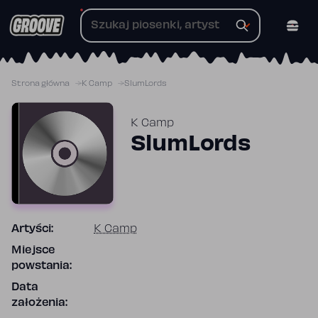
Przejdź
do
treści
Strona główna
K Camp
SlumLords
K Camp
SlumLords
Artyści:
K Camp
Miejsce
powstania:
Data
założenia: