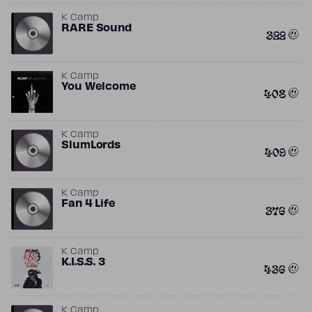
K Camp
RARE Sound
322
K Camp
You Welcome
408
K Camp
SlumLords
409
K Camp
Fan 4 Life
376
K Camp
K.I.S.S. 3
436
K Camp