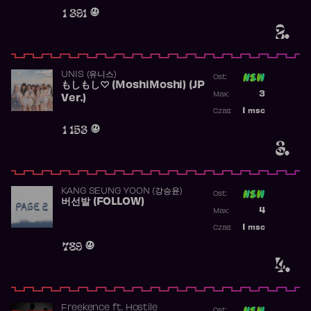
Obecność w r
1 391
2.
UNIS (유니스)
Ost:
もしもし♡ (MoshiMoshi) (JP
Poprzednia p
3
Max:
Ver.)
Najwyższa p
1
msc
Czas:
Obecność w 
1 153
3.
KANG SEUNG YOON (강승윤)
Ost:
버선발 (FOLLOW)
Poprzednia p
4
Max:
Najwyższa p
1
msc
Czas:
Obecność w 
789
4.
Freekence
ft.
Hostile
Ost: