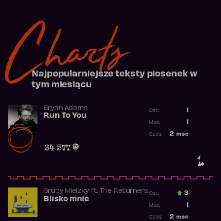
Charts
Najpopularniejsze teksty piosenek w
tym miesiącu
Bryan Adams
1
Ost.:
Run To You
Poprzednia p
1
Max:
Najwyższa po
2
msc
Czas:
Obecność w r
34 577
1.
Gruby Mielzky
ft.
The Returners
3
Ost.:
Blisko mnie
Poprzednia p
1
Max:
Najwyższa po
2
msc
Czas: