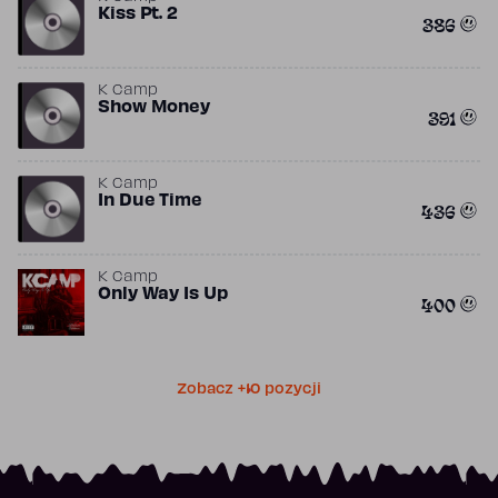
Kiss Pt. 2
386
K Camp
Show Money
391
K Camp
In Due Time
436
K Camp
Only Way Is Up
400
Zobacz +10 pozycji