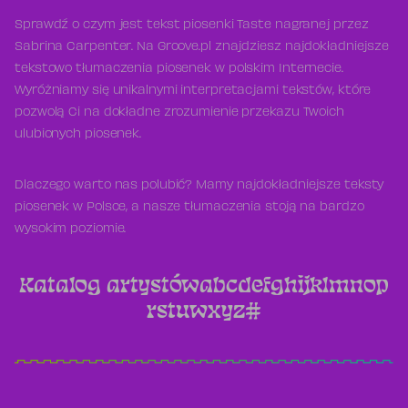
Sprawdź o czym jest tekst piosenki Taste nagranej przez
Sabrina Carpenter. Na Groove.pl znajdziesz najdokładniejsze
tekstowo tłumaczenia piosenek w polskim Internecie.
Wyróżniamy się unikalnymi interpretacjami tekstów, które
pozwolą Ci na dokładne zrozumienie przekazu Twoich
ulubionych piosenek.
Dlaczego warto nas polubić? Mamy najdokładniejsze teksty
piosenek w Polsce, a nasze tłumaczenia stoją na bardzo
wysokim poziomie.
Katalog artystów
a
b
c
d
e
f
g
h
i
j
k
l
m
n
o
p
r
s
t
u
w
x
y
z
#