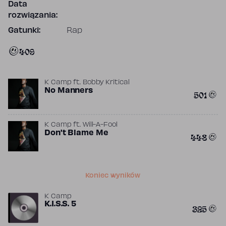
Data
rozwiązania:
Gatunki:
Rap
409
K Camp
ft.
Bobby Kritical
No Manners
501
K Camp
ft.
Will-A-Fool
Don't Blame Me
448
Koniec wyników
K Camp
K.I.S.S. 5
325