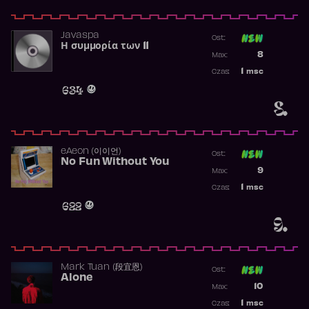
Javaspa
Ost:
Η συμμορία των 11
Poprzednia p
8
Max:
Najwyższa p
1
msc
Czas:
Obecność w 
634
8.
​eAeon (이이언)
Ost:
No Fun Without You
Poprzednia p
9
Max:
Najwyższa p
1
msc
Czas:
Obecność w 
622
9.
Mark Tuan (段宜恩)
Ost:
Alone
Poprzednia p
10
Max:
Najwyższa p
1
msc
Czas: