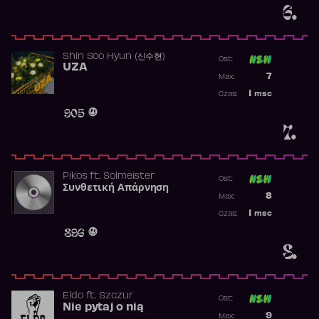
6.
Shin Soo Hyun (신수현)
Ost:
UZA
Poprzednia p
7
Max:
Najwyższa p
1
msc
Czas:
Obecność w 
905
7.
Pikos
ft.
Solmeister
Ost:
Συνθετική Απάρνηση
Poprzednia p
8
Max:
Najwyższa p
1
msc
Czas:
Obecność w 
896
8.
Eldo
ft.
Szczur
Ost:
Nie pytaj o nią
Poprzednia p
9
Max: