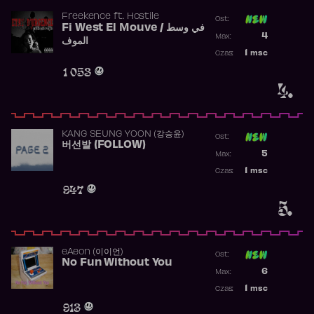
Freekence
ft.
Hostile
Ost:
Fi West El Mouve / في وسط
Poprzednia p
4
Max:
الموف
Najwyższa p
1
msc
Czas:
Obecność w 
1 053
4.
KANG SEUNG YOON (강승윤)
Ost:
버선발 (FOLLOW)
Poprzednia p
5
Max:
Najwyższa p
1
msc
Czas:
Obecność w 
947
5.
​eAeon (이이언)
Ost:
No Fun Without You
Poprzednia p
6
Max:
Najwyższa p
1
msc
Czas:
Obecność w 
913