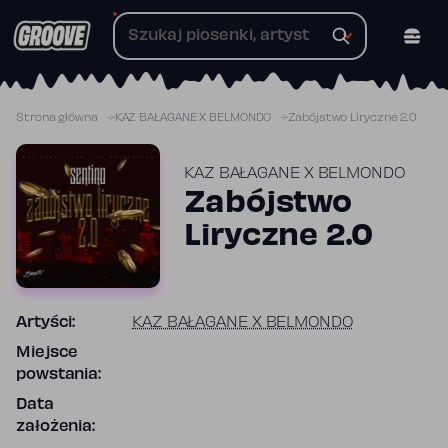
Przejdź
do
treści
Strona główna
KAZ BAŁAGANE X BELMONDO
Zabójstwo Liryczne 2.0
KAZ BAŁAGANE X BELMONDO
Zabójstwo
Liryczne 2.0
Artyści:
KAZ BAŁAGANE X BELMONDO
Miejsce
powstania:
Data
założenia: