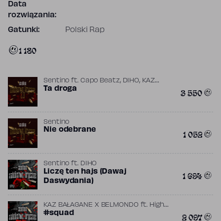
Data
rozwiązania:
Gatunki:
Polski Rap
1 180
,
,
Sentino
ft.
Capo Beatz
DIHO
KAZ
BAŁAGANE
Ta droga
3 550
Sentino
Nie odebrane
1 052
Sentino
ft.
DIHO
Liczę ten hajs (Dawaj
1 694
Daswydania)
KAZ BAŁAGANE X BELMONDO
ft.
High
,
,
Tower
#squad
KAZ BAŁAGANE
Sentino
2 097