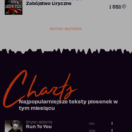
Zabójstwo Liryczne
1 882
Koniec wyników
Charts
Najpopularniejsze teksty piosenek w
tym miesiącu
Bryan Adams
1
Ost.:
Run To You
Poprzednia p
1
Max: