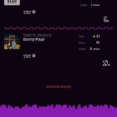
Najwyższa p
1
msc
Czas:
Obecność w 
787
9.
Topic
ft.
Becky G
21
Ost.:
Sorry Papi
Poprzednia p
10
Max:
Najwyższa po
2
msc
Czas:
Obecność w r
767
10.
Zobacz więcej