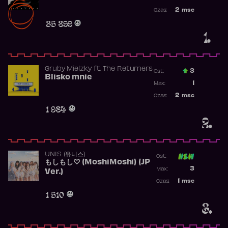
Najwyższa po
2
msc
Czas:
Obecność w r
35 899
1.
Gruby Mielzky
ft.
The Returners
3
Ost.:
Blisko mnie
Poprzednia p
1
Max:
Najwyższa po
2
msc
Czas:
Obecność w r
1 984
2.
UNIS (유니스)
Ost:
もしもし♡ (MoshiMoshi) (JP
Poprzednia p
3
Max:
Ver.)
Najwyższa p
1
msc
Czas:
Obecność w 
1 510
3.