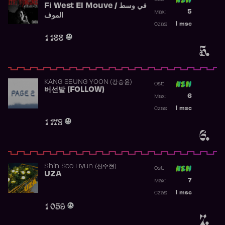
Fi West El Mouve / في وسط
Poprzednia p
5
Max:
الموف
Najwyższa p
1
msc
Czas:
Obecność w 
1 188
5.
KANG SEUNG YOON (강승윤)
Ost:
버선발 (FOLLOW)
Poprzednia p
6
Max:
Najwyższa p
1
msc
Czas:
Obecność w 
1 172
6.
Shin Soo Hyun (신수현)
Ost:
UZA
Poprzednia p
7
Max:
Najwyższa p
1
msc
Czas:
Obecność w 
1 059
7.