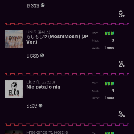
Obecność w r
2 372
2.
UNIS (유니스)
Ost:
もしもし♡ (MoshiMoshi) (JP
Poprzednia p
3
Max:
Ver.)
Najwyższa p
1
msc
Czas:
Obecność w 
1 689
3.
Eldo
ft.
Szczur
Ost:
Nie pytaj o nią
Poprzednia p
4
Max:
Najwyższa p
1
msc
Czas:
Obecność w 
1 197
4.
Freekence
ft.
Hostile
Ost: