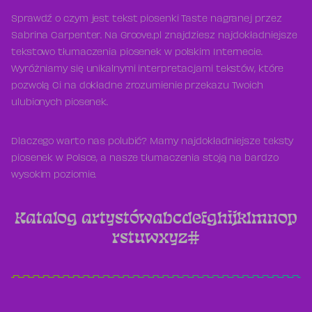
Sprawdź o czym jest tekst piosenki Taste nagranej przez
Sabrina Carpenter. Na Groove.pl znajdziesz najdokładniejsze
tekstowo tłumaczenia piosenek w polskim Internecie.
Wyróżniamy się unikalnymi interpretacjami tekstów, które
pozwolą Ci na dokładne zrozumienie przekazu Twoich
ulubionych piosenek.
Dlaczego warto nas polubić? Mamy najdokładniejsze teksty
piosenek w Polsce, a nasze tłumaczenia stoją na bardzo
wysokim poziomie.
Katalog artystów
a
b
c
d
e
f
g
h
i
j
k
l
m
n
o
p
r
s
t
u
w
x
y
z
#