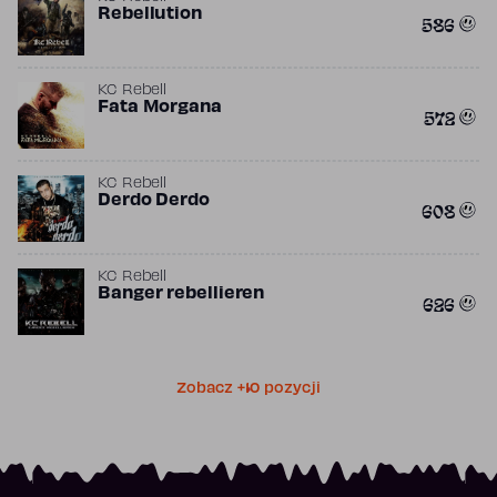
Rebellution
586
KC Rebell
Fata Morgana
572
KC Rebell
Derdo Derdo
608
KC Rebell
Banger rebellieren
626
Zobacz +10 pozycji