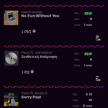
​eAeon (이이언)
Ost:
No Fun Without You
Poprzednia p
8
Max:
Najwyższa p
1
msc
Czas:
Obecność w 
1 047
8.
Pikos
ft.
Solmeister
Ost:
Συνθετική Απάρνηση
Poprzednia p
9
Max:
Najwyższa p
1
msc
Czas:
Obecność w 
1 011
9.
Topic
ft.
Becky G
21
Ost.:
Sorry Papi
Poprzednia p
10
Max:
Najwyższa po
2
msc
Czas: