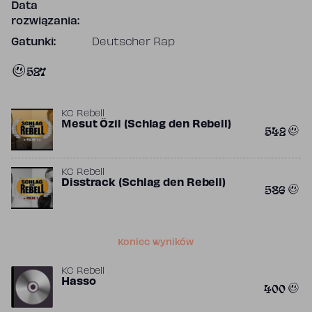
Data
rozwiązania:
Gatunki:
Deutscher Rap
527
KC Rebell
Mesut Özil (Schlag den Rebell)
542
KC Rebell
Disstrack (Schlag den Rebell)
586
Koniec wyników
KC Rebell
Hasso
400