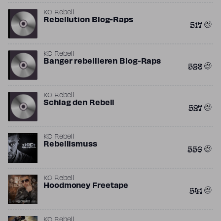
KC Rebell
Rebellution Blog-Raps
517
KC Rebell
Banger rebellieren Blog-Raps
528
KC Rebell
Schlag den Rebell
527
KC Rebell
Rebellismuss
556
KC Rebell
Hoodmoney Freetape
541
KC Rebell