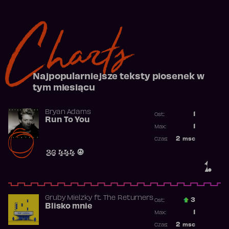
Charts
Najpopularniejsze teksty piosenek w
tym miesiącu
Bryan Adams
1
Ost.:
Run To You
Poprzednia p
1
Max:
Najwyższa po
2
msc
Czas:
Obecność w r
36 444
1.
Gruby Mielzky
ft.
The Returners
3
Ost.:
Blisko mnie
Poprzednia p
1
Max:
Najwyższa po
2
msc
Czas: