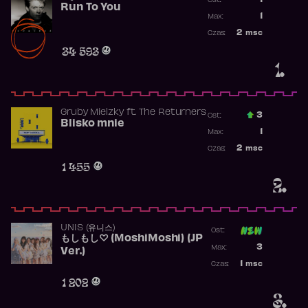
1
Ost.:
Run To You
Poprzednia p
1
Max:
Najwyższa po
2
msc
Czas:
Obecność w r
34 593
1.
Gruby Mielzky
ft.
The Returners
3
Ost.:
Blisko mnie
Poprzednia p
1
Max:
Najwyższa po
2
msc
Czas:
Obecność w r
1 455
2.
UNIS (유니스)
Ost:
もしもし♡ (MoshiMoshi) (JP
Poprzednia p
3
Max:
Ver.)
Najwyższa p
1
msc
Czas:
Obecność w 
1 202
3.