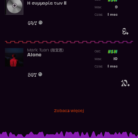
Η συμμορία των 11
Poprzednia p
9
Max:
Najwyższa p
1
msc
Czas:
Obecność w 
647
9.
Mark Tuan (段宜恩)
Ost:
Alone
Poprzednia p
10
Max:
Najwyższa p
1
msc
Czas:
Obecność w 
567
10.
Zobacz więcej