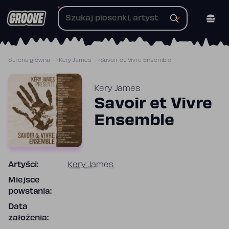
Przejdź
do
treści
Strona główna
Kery James
Savoir et Vivre Ensemble
Kery James
Savoir et Vivre
Ensemble
Artyści:
Kery James
Miejsce
powstania:
Data
założenia: