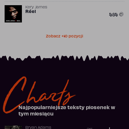
Kery James
Réel
494
Zobacz +10 pozycji
Charts
Najpopularniejsze teksty piosenek w
tym miesiącu
Bryan Adams