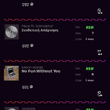
Obecność w 
787
6.
Pikos
ft.
Solmeister
Ost:
Συνθετική Απάρνηση
Poprzednia p
7
Max:
Najwyższa p
1
msc
Czas:
Obecność w 
697
7.
​eAeon (이이언)
Ost:
No Fun Without You
Poprzednia p
8
Max:
Najwyższa p
1
msc
Czas:
Obecność w 
651
8.
Javaspa
Ost: