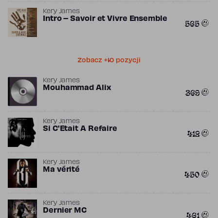
Kery James
Intro – Savoir et Vivre Ensemble
565
Zobacz +10 pozycji
Kery James
Mouhammad Alix
369
Kery James
Si C'Etait A Refaire
412
Kery James
Ma vérité
450
Kery James
Dernier MC
461