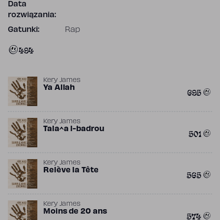
Data
rozwiązania:
Gatunki:
Rap
494
Kery James
Ya Allah
695
Kery James
Tala^a l-badrou
501
Kery James
Relève la Tête
565
Kery James
Moins de 20 ans
574