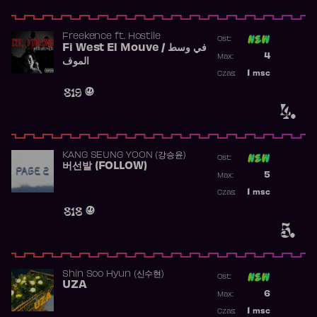
Freekence
ft.
Hostile
Ost:
Fi West El Mouve / في وسط
Poprzednia p
4
Max:
الموف
Najwyższa p
1
msc
Czas:
Obecność w 
819
4.
KANG SEUNG YOON (강승윤)
Ost:
버선발 (FOLLOW)
Poprzednia p
5
Max:
Najwyższa p
1
msc
Czas:
Obecność w 
818
5.
Shin Soo Hyun (신수현)
Ost:
UZA
Poprzednia p
6
Max:
Najwyższa p
1
msc
Czas: