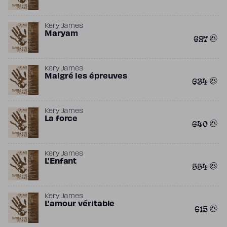
Kery James
Maryam
627
Kery James
Malgré les épreuves
634
Kery James
La force
640
Kery James
L'Enfant
554
Kery James
L'amour véritable
615