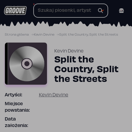
Przejdź
do
treści
Strona główna
Kevin Devine
Split the Country, Split the Streets
Kevin Devine
Split the
Country, Split
the Streets
Artyści:
Kevin Devine
Miejsce
powstania:
Data
założenia: