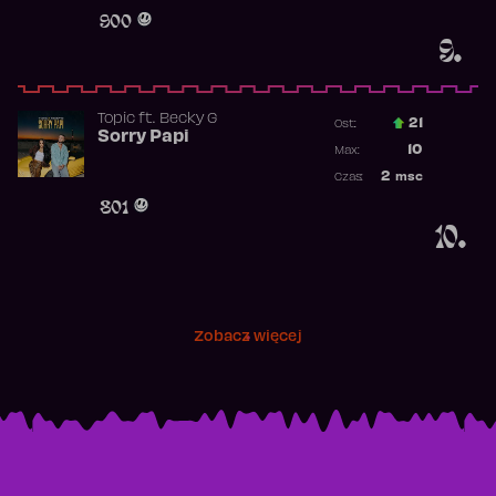
Obecność w 
900
9.
Topic
ft.
Becky G
21
Ost.:
Sorry Papi
Poprzednia p
10
Max:
Najwyższa po
2
msc
Czas:
Obecność w r
801
10.
Zobacz więcej