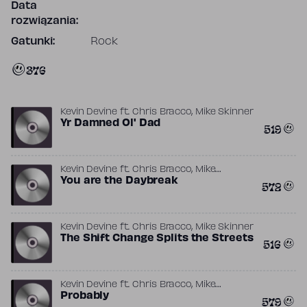
Data
rozwiązania:
Gatunki:
Rock
376
,
Kevin Devine
ft.
Chris Bracco
Mike Skinner
Yr Damned Ol' Dad
519
,
Kevin Devine
ft.
Chris Bracco
Mike
Skinner
You are the Daybreak
572
,
Kevin Devine
ft.
Chris Bracco
Mike Skinner
The Shift Change Splits the Streets
516
,
Kevin Devine
ft.
Chris Bracco
Mike
Skinner
Probably
579