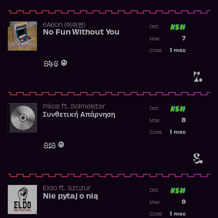
​eAeon (이이언)
Ost:
No Fun Without You
Poprzednia p
7
Max:
Najwyższa p
1
msc
Czas:
Obecność w 
946
7.
Pikos
ft.
Solmeister
Ost:
Συνθετική Απάρνηση
Poprzednia p
8
Max:
Najwyższa p
1
msc
Czas:
Obecność w 
919
8.
Eldo
ft.
Szczur
Ost:
Nie pytaj o nią
Poprzednia p
9
Max:
Najwyższa p
1
msc
Czas: