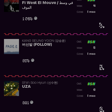
Fi West El Mouve / في وسط
Poprzednia p
4
Max:
الموف
Najwyższa p
1
msc
Czas:
Obecność w 
1 084
4.
KANG SEUNG YOON (강승윤)
Ost:
버선발 (FOLLOW)
Poprzednia p
5
Max:
Najwyższa p
1
msc
Czas:
Obecność w 
974
5.
Shin Soo Hyun (신수현)
Ost:
UZA
Poprzednia p
6
Max:
Najwyższa p
1
msc
Czas:
Obecność w 
961
6.