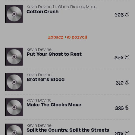
,
Kevin Devine
ft.
Chris Bracco
Mike
Skinner
Cotton Crush
608
Zobacz +10 pozycji
Kevin Devine
Put Your Ghost to Rest
356
Kevin Devine
Brother's Blood
310
Kevin Devine
Make The Clocks Move
329
Kevin Devine
Split the Country, Split the Streets
376