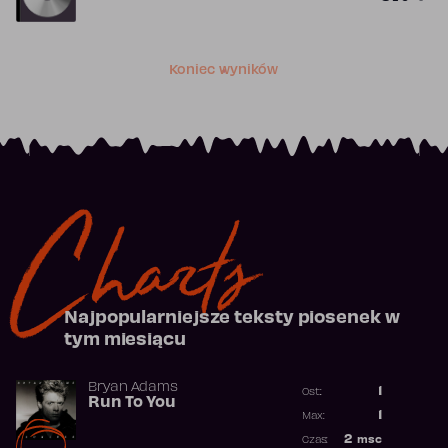
Koniec wyników
Charts
Najpopularniejsze teksty piosenek w
tym miesiącu
Bryan Adams
1
Ost.:
Run To You
Poprzednia p
1
Max:
Najwyższa po
2
msc
Czas: