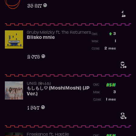
Obecność w r
35 917
1.
Gruby Mielzky
ft.
The Returners
3
Ost.:
Blisko mnie
Poprzednia p
1
Max:
Najwyższa po
2
msc
Czas:
Obecność w r
2 079
2.
UNIS (유니스)
Ost:
もしもし♡ (MoshiMoshi) (JP
Poprzednia p
3
Max:
Ver.)
Najwyższa p
1
msc
Czas:
Obecność w 
1 547
3.
Freekence
ft.
Hostile
Ost: