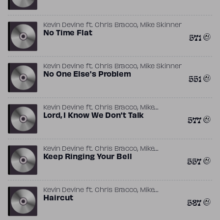
,
Kevin Devine
ft.
Chris Bracco
Mike Skinner
No Time Flat
571
,
Kevin Devine
ft.
Chris Bracco
Mike Skinner
No One Else's Problem
551
,
Kevin Devine
ft.
Chris Bracco
Mike
Skinner
Lord, I Know We Don't Talk
577
,
Kevin Devine
ft.
Chris Bracco
Mike
Skinner
Keep Ringing Your Bell
557
,
Kevin Devine
ft.
Chris Bracco
Mike
Skinner
Haircut
587