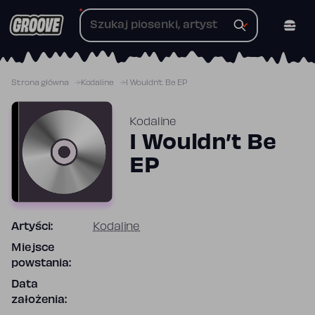
Przejdź
do
treści
Strona główna
Kodaline
I Wouldn’t Be EP
Kodaline
I Wouldn’t Be
EP
Artyści:
Kodaline
Miejsce
powstania:
Data
założenia: