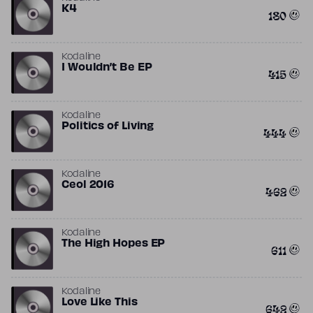
K4
180
Kodaline
I Wouldn’t Be EP
415
Kodaline
Politics of Living
444
Kodaline
Ceol 2016
462
Kodaline
The High Hopes EP
611
Kodaline
Love Like This
642