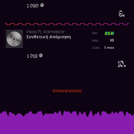
Obecność w r
1 020
9.
Pikos
ft.
Solmeister
Ost:
Συνθετική Απάρνηση
Poprzednia p
10
Max:
Najwyższa p
1
msc
Czas:
Obecność w 
1 012
10.
Zobacz więcej