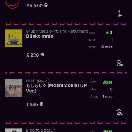
Obecność w r
36 450
1.
Gruby Mielzky
ft.
The Returners
3
Ost.:
Blisko mnie
Poprzednia p
1
Max:
Najwyższa po
2
msc
Czas:
Obecność w r
2 396
2.
UNIS (유니스)
Ost:
もしもし♡ (MoshiMoshi) (JP
Poprzednia p
3
Max:
Ver.)
Najwyższa p
1
msc
Czas:
Obecność w 
1 695
3.
Eldo
ft.
Szczur
Ost: