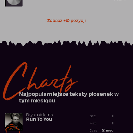
Zobacz +10 pozycji
Charts
Najpopularniejsze teksty piosenek w
tym miesiącu
Bryan Adams
1
Ost.:
Run To You
Poprzednia p
1
Max:
Najwyższa po
2
msc
Czas: