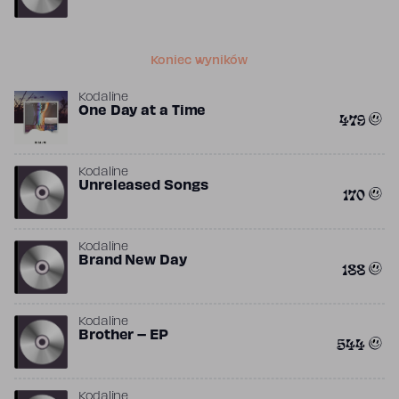
Koniec wyników
Kodaline
One Day at a Time
479
Kodaline
Unreleased Songs
170
Kodaline
Brand New Day
188
Kodaline
Brother – EP
544
Kodaline