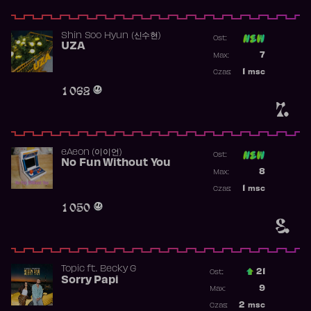
Shin Soo Hyun (신수현)
Ost:
UZA
Poprzednia p
7
Max:
Najwyższa p
1
msc
Czas:
Obecność w 
1 062
7.
​eAeon (이이언)
Ost:
No Fun Without You
Poprzednia p
8
Max:
Najwyższa p
1
msc
Czas:
Obecność w 
1 050
8.
Topic
ft.
Becky G
21
Ost.:
Sorry Papi
Poprzednia p
9
Max:
Najwyższa po
2
msc
Czas: