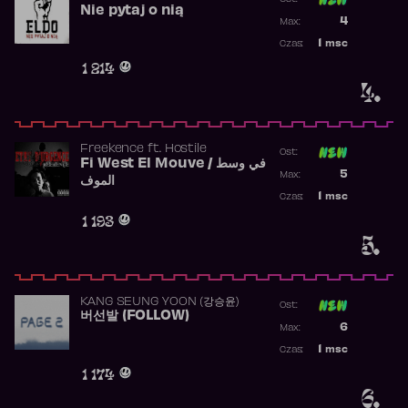
Nie pytaj o nią
Poprzednia p
4
Max:
Najwyższa p
1
msc
Czas:
Obecność w 
1 214
4.
Freekence
ft.
Hostile
Ost:
Fi West El Mouve / في وسط
Poprzednia p
5
Max:
الموف
Najwyższa p
1
msc
Czas:
Obecność w 
1 193
5.
KANG SEUNG YOON (강승윤)
Ost:
버선발 (FOLLOW)
Poprzednia p
6
Max:
Najwyższa p
1
msc
Czas:
Obecność w 
1 174
6.