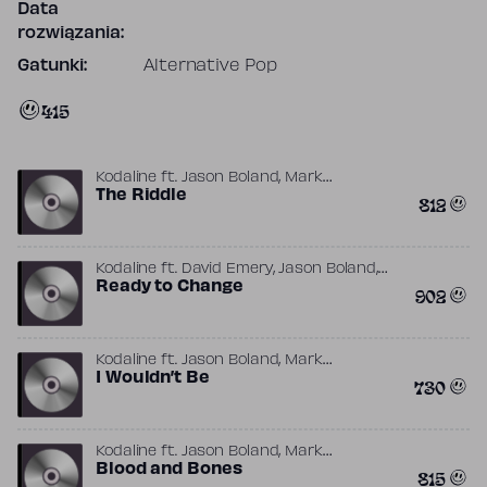
Data
rozwiązania:
Gatunki:
Alternative Pop
415
,
Kodaline
ft.
Jason Boland
Mark
,
,
Prendergast
The Riddle
Stephen Harris
Steve
812
,
Garrigan
Vincent May
,
,
Kodaline
ft.
David Emery
Jason Boland
,
,
Mark Prendergast
Ready to Change
Stephen Harris
Steve
902
,
,
Garrigan
Vincent May
Wayne Hector
,
Kodaline
ft.
Jason Boland
Mark
,
,
Prendergast
I Wouldn’t Be
Stephen Harris
Steve
730
,
Garrigan
Vincent May
,
Kodaline
ft.
Jason Boland
Mark
,
,
Prendergast
Blood and Bones
Stephen Harris
Steve
815
,
Garrigan
Vincent May