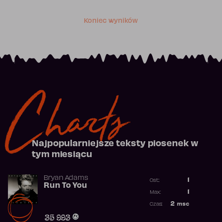
Koniec wyników
Charts
Najpopularniejsze teksty piosenek w
tym miesiącu
Bryan Adams
1
Ost.:
Run To You
Poprzednia p
1
Max:
Najwyższa po
2
msc
Czas:
Obecność w r
35 993