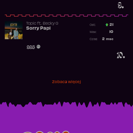
9.
Topic
ft.
Becky G
21
Ost.:
Sorry Papi
Poprzednia p
10
Max:
Najwyższa po
2
msc
Czas:
Obecność w r
995
10.
Zobacz więcej