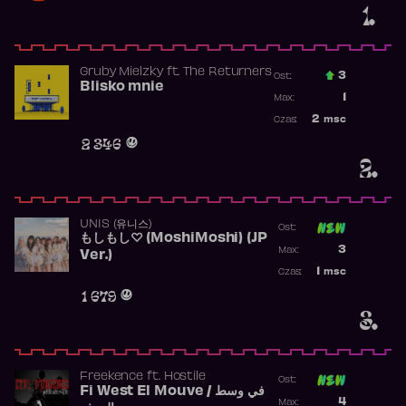
1.
Gruby Mielzky
ft.
The Returners
3
Ost.:
Blisko mnie
Poprzednia p
1
Max:
Najwyższa po
2
msc
Czas:
Obecność w r
2 346
2.
UNIS (유니스)
Ost:
もしもし♡ (MoshiMoshi) (JP
Poprzednia p
3
Max:
Ver.)
Najwyższa p
1
msc
Czas:
Obecność w 
1 679
3.
Freekence
ft.
Hostile
Ost:
Fi West El Mouve / في وسط
Poprzednia p
4
Max: