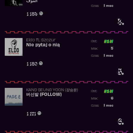
الموف
Najwyższa p
1
msc
Czas:
Obecność w 
1 184
4.
Eldo
ft.
Szczur
Ost:
Nie pytaj o nią
Poprzednia p
5
Max:
Najwyższa p
1
msc
Czas:
Obecność w 
1 180
5.
KANG SEUNG YOON (강승윤)
Ost:
버선발 (FOLLOW)
Poprzednia p
6
Max:
Najwyższa p
1
msc
Czas:
Obecność w 
1 171
6.