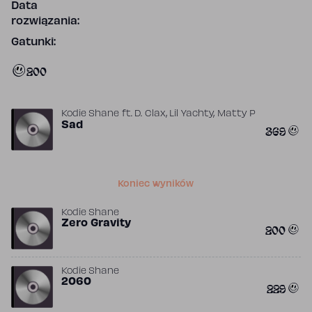
Data
rozwiązania:
Gatunki:
200
,
,
Kodie Shane
ft.
D. Clax
Lil Yachty
Matty P
Sad
369
Koniec wyników
Kodie Shane
Zero Gravity
200
Kodie Shane
2060
229