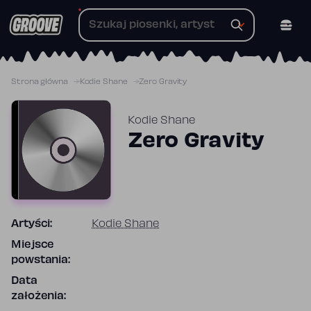
Przejdź
do
treści
Strona główna
Kodie Shane
Zero Gravity
Kodie Shane
Zero Gravity
Artyści:
Kodie Shane
Miejsce
powstania:
Data
założenia: