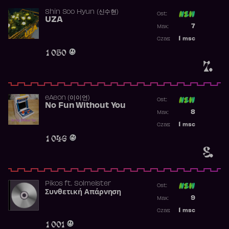
Shin Soo Hyun (신수현)
Ost:
UZA
Poprzednia p
7
Max:
Najwyższa p
1
msc
Czas:
Obecność w 
1 050
7.
​eAeon (이이언)
Ost:
No Fun Without You
Poprzednia p
8
Max:
Najwyższa p
1
msc
Czas:
Obecność w 
1 046
8.
Pikos
ft.
Solmeister
Ost:
Συνθετική Απάρνηση
Poprzednia p
9
Max:
Najwyższa p
1
msc
Czas:
Obecność w 
1 001