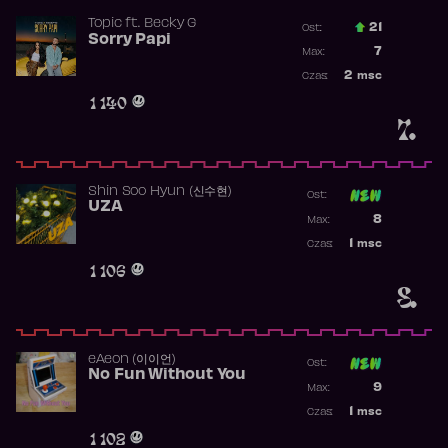
Topic
ft.
Becky G
21
Ost.:
Sorry Papi
Poprzednia p
7
Max:
Najwyższa po
2
msc
Czas:
Obecność w r
1 140
7.
Shin Soo Hyun (신수현)
Ost:
UZA
Poprzednia p
8
Max:
Najwyższa p
1
msc
Czas:
Obecność w 
1 106
8.
​eAeon (이이언)
Ost:
No Fun Without You
Poprzednia p
9
Max:
Najwyższa p
1
msc
Czas:
Obecność w 
1 102