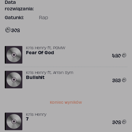
Data
rozwiązania:
Gatunki:
Rap
302
Kris Henry
ft.
PGMW
Fear Of God
420
Kris Henry
ft.
Arran Sym
Bullshit
393
Koniec wyników
Kris Henry
7
302