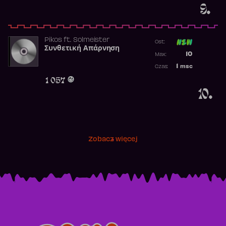
9.
Pikos
ft.
Solmeister
Ost:
Συνθετική Απάρνηση
Poprzednia p
10
Max:
Najwyższa p
1
msc
Czas:
Obecność w 
1 057
10.
Zobacz więcej