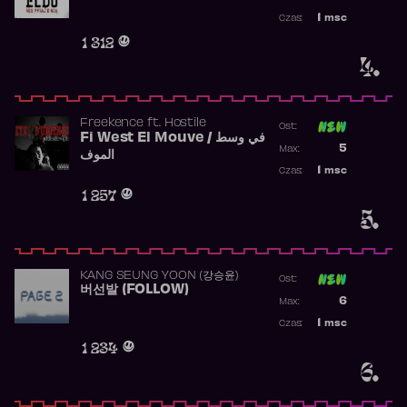
Najwyższa p
1
msc
Czas:
Obecność w 
1 312
4.
Freekence
ft.
Hostile
Ost:
Fi West El Mouve / في وسط
Poprzednia p
5
Max:
الموف
Najwyższa p
1
msc
Czas:
Obecność w 
1 257
5.
KANG SEUNG YOON (강승윤)
Ost:
버선발 (FOLLOW)
Poprzednia p
6
Max:
Najwyższa p
1
msc
Czas:
Obecność w 
1 234
6.