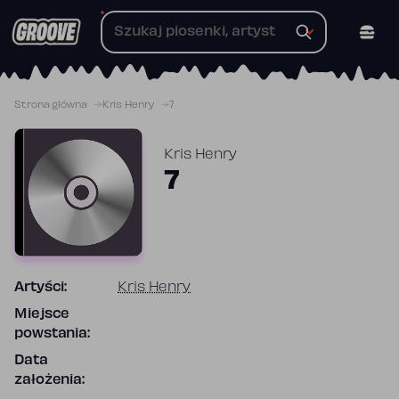
Przejdź
do
treści
Strona główna
Kris Henry
7
Kris Henry
7
Artyści:
Kris Henry
Miejsce
powstania:
Data
założenia: