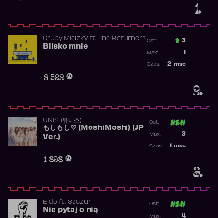
1.
Gruby Mielzky
ft.
The Returners
3
Ost.:
Blisko mnie
Poprzednia p
1
Max:
Najwyższa po
2
msc
Czas:
Obecność w r
2 592
2.
UNIS (유니스)
Ost:
もしもし♡ (MoshiMoshi) (JP
Poprzednia p
3
Max:
Ver.)
Najwyższa p
1
msc
Czas:
Obecność w 
1 898
3.
Eldo
ft.
Szczur
Ost:
Nie pytaj o nią
Poprzednia p
4
Max: