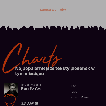
Koniec wyników
Charts
Najpopularniejsze teksty piosenek w
tym miesiącu
Bryan Adams
1
Ost.:
Run To You
Poprzednia p
1
Max:
Najwyższa po
2
msc
Czas:
Obecność w r
40 828