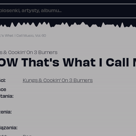
s What I Call Music, Vol. 60
s & Cookin' On 3 Burners
W That's What I Call 
ci:
Kungs & Cookin' On 3 Burners
sce
tania:
enia:
ązania: