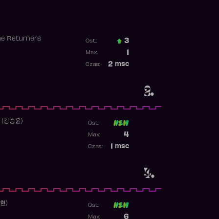
he Returners
3
Ost.:
Poprzednia pozycja
1
Max:
Najwyższa pozycja
2
msc
Czas:
Obecność w rankingu
2.
 (강승윤)
Ost:
Poprzednia pozycja
4
Max:
Najwyższa pozycja
1
msc
Czas:
Obecność w rankingu
4.
수현)
Ost:
Poprzednia pozycja
6
Max: