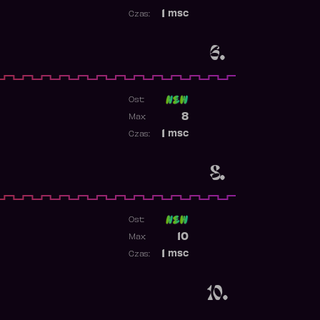
Najwyższa pozycja
1
msc
Czas:
Obecność w rankingu
6.
Ost:
1
Poprzednia pozycja
8
Max:
Najwyższa pozycja
1
msc
Czas:
Obecność w rankingu
8.
Ost:
Poprzednia pozycja
10
Max:
Najwyższa pozycja
1
msc
Czas:
Obecność w rankingu
10.