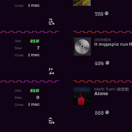
Najwyższa pozycja
1
msc
Czas:
Obecność w rankingu
752
5.
Javaspa
Ost:
Η συμμορία των 1
Poprzednia pozycja
7
Max:
Najwyższa pozycja
1
msc
Czas:
Obecność w rankingu
634
7.
Mark Tuan (段宜恩)
Ost:
Alone
Poprzednia pozycja
9
Max:
Najwyższa pozycja
1
msc
Czas:
Obecność w rankingu
553
9.