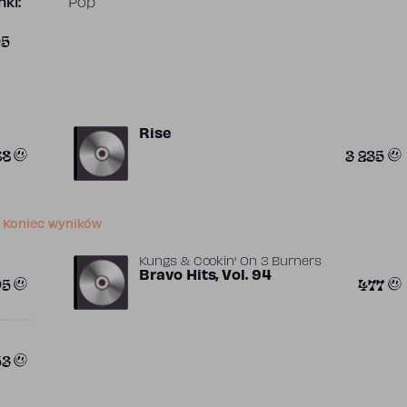
ki:
Pop
05
Rise
88
3 235
Koniec wyników
Kungs & Cookin' On 3 Burners
Bravo Hits, Vol. 94
05
477
53