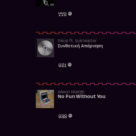
779
Pikos
ft.
Solmeister
Συνθετική Απάρνηση
651
​eAeon (이이언)
No Fun Without You
622