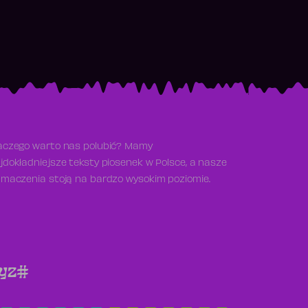
aczego warto nas polubić? Mamy
jdokładniejsze teksty piosenek w Polsce, a nasze
umaczenia stoją na bardzo wysokim poziomie.
y
z
#