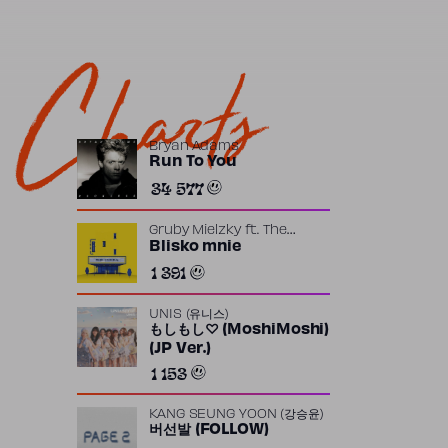
Charts
Bryan Adams
Run To You
34 577
Gruby Mielzky
ft.
The
Returners
Blisko mnie
1 391
UNIS (유니스)
もしもし♡ (MoshiMoshi)
(JP Ver.)
1 153
KANG SEUNG YOON (강승윤)
버선발 (FOLLOW)