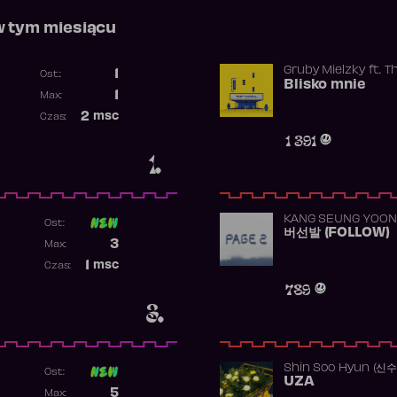
w tym miesiącu
Gruby Mielzky
ft.
T
1
Ost.:
Blisko mnie
Poprzednia pozycja
1
Max:
Najwyższa pozycja
2
msc
Czas:
Obecność w rankingu
1 391
1.
KANG SEUNG YOON
Ost:
버선발 (FOLLOW)
Poprzednia pozycja
3
Max:
Najwyższa pozycja
1
msc
Czas:
Obecność w rankingu
789
3.
Shin Soo Hyun (신
Ost:
UZA
Poprzednia pozycja
5
Max: