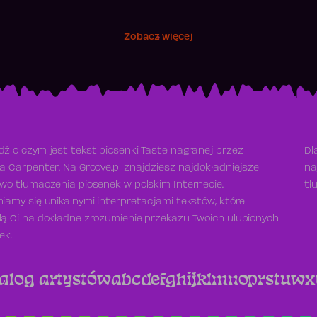
Zobacz więcej
ź o czym jest tekst piosenki Taste nagranej przez
Dl
a Carpenter. Na Groove.pl znajdziesz najdokładniejsze
na
wo tłumaczenia piosenek w polskim Internecie.
tł
iamy się unikalnymi interpretacjami tekstów, które
ą Ci na dokładne zrozumienie przekazu Twoich ulubionych
ek.
alog artystów
a
b
c
d
e
f
g
h
i
j
k
l
m
n
o
p
r
s
t
u
w
x