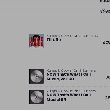
Gatun
6
Kungs & Cookin' On 3 Burners
,
ft.
This Girl
Cookin' on 3 Burners
Ivan
2 7
,
,
Khatchoyan
Jake Mason
,
Kungs
Lance Ferguson
Kungs & Cookin' On 3 Burners
NOW That's What I Call
6
Music, Vol. 60
Kungs & Cookin' On 3 Burners
NOW That's What I Call
4
Music! 94