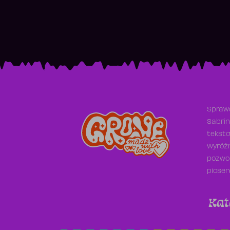
Sprawd
Sabrin
teksto
Wyróżn
pozwol
piosen
Kat