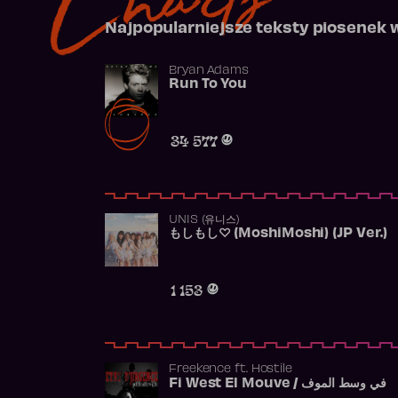
Najpopularniejsze teksty piosenek 
Bryan Adams
Run To You
34 577
UNIS (유니스)
もしもし♡ (MoshiMoshi) (JP Ver.)
1 153
Freekence
ft.
Hostile
Fi West El Mouve / في وسط الموف