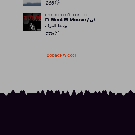
789
Freekence
ft.
Hostile
Fi West El Mouve / في
وسط الموف
779
Zobacz więcej