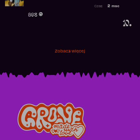
Najwyższa po
2
msc
Czas:
Obecność w r
968
10.
Zobacz więcej