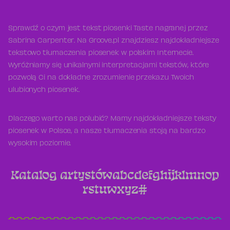
Sprawdź o czym jest tekst piosenki Taste nagranej przez
Sabrina Carpenter. Na Groove.pl znajdziesz najdokładniejsze
tekstowo tłumaczenia piosenek w polskim Internecie.
Wyróżniamy się unikalnymi interpretacjami tekstów, które
pozwolą Ci na dokładne zrozumienie przekazu Twoich
ulubionych piosenek.
Dlaczego warto nas polubić? Mamy najdokładniejsze teksty
piosenek w Polsce, a nasze tłumaczenia stoją na bardzo
wysokim poziomie.
Katalog artystów
a
b
c
d
e
f
g
h
i
j
k
l
m
n
o
p
r
s
t
u
w
x
y
z
#