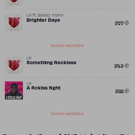
L9
ft.
Bakaz mann
Brighter Days
570
Koniec wyników
L9
Something Reckless
343
L9
A Rcklss Nght
322
Koniec wyników