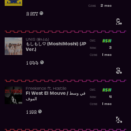
Najwyższa po
2
msc
Czas:
Obecność w r
2 277
2.
UNIS (유니스)
Ost:
もしもし♡ (MoshiMoshi) (JP
Poprzednia p
3
Max:
Ver.)
Najwyższa p
1
msc
Czas:
Obecność w 
1 644
3.
Freekence
ft.
Hostile
Ost:
Fi West El Mouve / في وسط
Poprzednia p
4
Max:
الموف
Najwyższa p
1
msc
Czas:
Obecność w 
1 162
4.