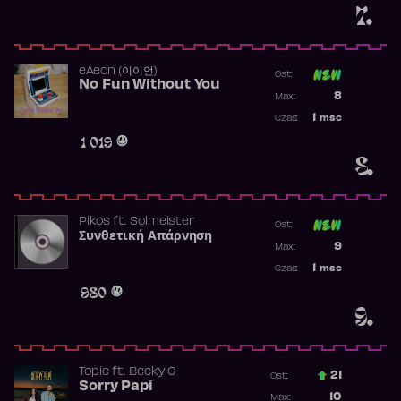
7.
​eAeon (이이언)
Ost:
No Fun Without You
Poprzednia p
8
Max:
Najwyższa p
1
msc
Czas:
Obecność w 
1 019
8.
Pikos
ft.
Solmeister
Ost:
Συνθετική Απάρνηση
Poprzednia p
9
Max:
Najwyższa p
1
msc
Czas:
Obecność w 
980
9.
Topic
ft.
Becky G
21
Ost.:
Sorry Papi
Poprzednia p
10
Max: