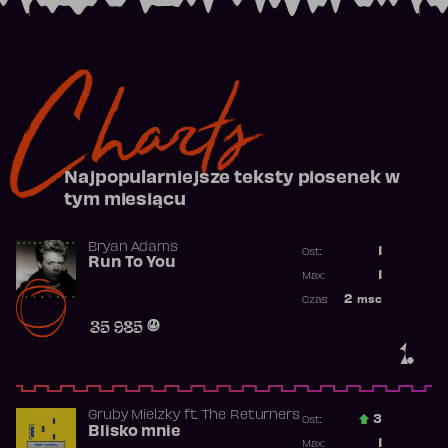
Charts
Najpopularniejsze teksty piosenek w
tym miesiącu
Bryan Adams
1
Ost.:
Run To You
Poprzednia p
1
Max:
Najwyższa po
2
msc
Czas:
Obecność w r
35 985
1.
Gruby Mielzky
ft.
The Returners
3
Ost.:
Blisko mnie
Poprzednia p
1
Max: