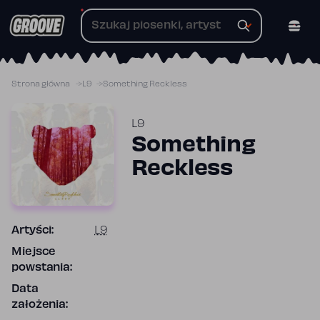
Przejdź
do
treści
Strona główna
L9
Something Reckless
L9
Something
Reckless
Artyści:
L9
Miejsce
powstania:
Data
założenia: