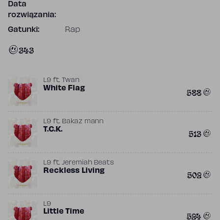
Data
rozwiązania:
Gatunki:
Rap
343
L9
ft.
Twan
White Flag
588
L9
ft.
Bakaz mann
T.C.K.
513
L9
ft.
Jeremiah Beats
Reckless Living
502
L9
Little Time
524