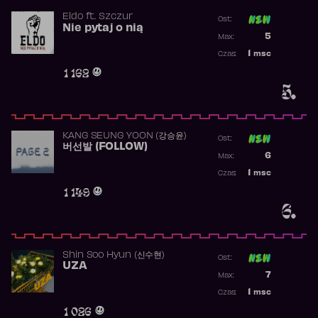
Eldo
ft.
Szczur
Ost:
Nie pytaj o nią
Poprzednia p
5
Max:
Najwyższa p
1
msc
Czas:
Obecność w 
1 162
5.
KANG SEUNG YOON (강승윤)
Ost:
버선발 (FOLLOW)
Poprzednia p
6
Max:
Najwyższa p
1
msc
Czas:
Obecność w 
1 149
6.
Shin Soo Hyun (신수현)
Ost:
UZA
Poprzednia p
7
Max:
Najwyższa p
1
msc
Czas:
Obecność w 
1 026