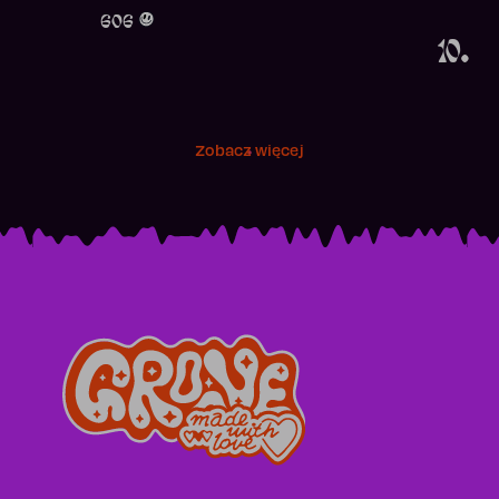
Obecność w r
606
10.
Zobacz więcej