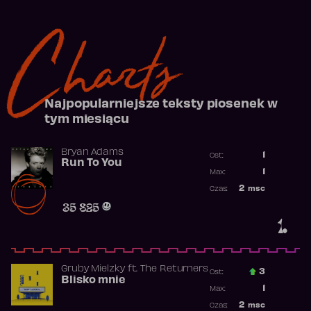
Charts
Najpopularniejsze teksty piosenek w
tym miesiącu
Bryan Adams
1
Ost.:
Run To You
Poprzednia p
1
Max:
Najwyższa po
2
msc
Czas:
Obecność w r
35 825
1.
Gruby Mielzky
ft.
The Returners
3
Ost.:
Blisko mnie
Poprzednia p
1
Max:
Najwyższa po
2
msc
Czas: