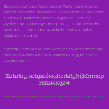
Sprawdź o czym jest tekst piosenki Taste nagranej przez
Sabrina Carpenter. Na Groove.pl znajdziesz najdokładniejsze
tekstowo tłumaczenia piosenek w polskim Internecie.
Wyróżniamy się unikalnymi interpretacjami tekstów, które
pozwolą Ci na dokładne zrozumienie przekazu Twoich
ulubionych piosenek.
Dlaczego warto nas polubić? Mamy najdokładniejsze teksty
piosenek w Polsce, a nasze tłumaczenia stoją na bardzo
wysokim poziomie.
Katalog artystów
a
b
c
d
e
f
g
h
i
j
k
l
m
n
o
p
r
s
t
u
w
x
y
z
#