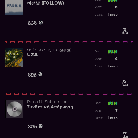
버선발 (FOLLOW)
Poprzednia p
5
Max:
Najwyższa p
1
msc
Czas:
Obecność w 
864
5.
Shin Soo Hyun (신수현)
Ost:
UZA
Poprzednia p
6
Max:
Najwyższa p
1
msc
Czas:
Obecność w 
825
6.
Pikos
ft.
Solmeister
Ost:
Συνθετική Απάρνηση
Poprzednia p
7
Max:
Najwyższa p
1
msc
Czas:
Obecność w 
805
7.