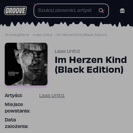
Przejdź
do
treści
Strona główna
Laas Unltd.
Im Herzen Kind (Black Edition)
Laas Unltd.
Im Herzen Kind
(Black Edition)
Artyści:
Laas Unltd.
Miejsce
powstania:
Data
założenia: