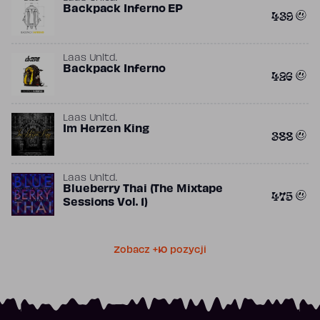
Backpack Inferno EP
439
Laas Unltd.
Backpack Inferno
426
Laas Unltd.
Im Herzen King
388
Laas Unltd.
Blueberry Thai (The Mixtape
475
Sessions Vol. 1)
Zobacz +10 pozycji