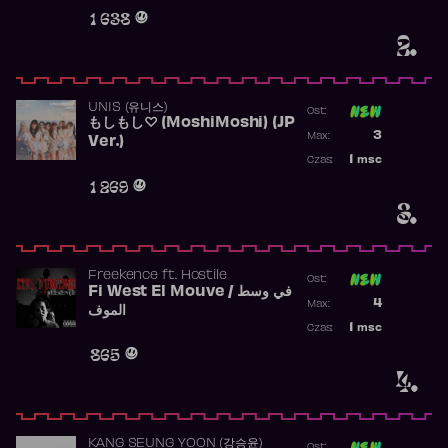
Obecność w r
1 638
2.
UNIS (유니스)
Ost:
もしもし♡ (MoshiMoshi) (JP
Poprzednia p
3
Max:
Ver.)
Najwyższa p
1
msc
Czas:
Obecność w 
1 269
3.
Freekence
ft.
Hostile
Ost:
Fi West El Mouve / في وسط
Poprzednia p
4
Max:
الموف
Najwyższa p
1
msc
Czas:
Obecność w 
865
4.
KANG SEUNG YOON (강승윤)
Ost: