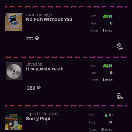
​eAeon (이이언)
Ost:
No Fun Without You
Poprzednia p
8
Max:
Najwyższa p
1
msc
Czas:
Obecność w 
771
8.
Javaspa
Ost:
Η συμμορία των 11
Poprzednia p
9
Max:
Najwyższa p
1
msc
Czas:
Obecność w 
683
9.
Topic
ft.
Becky G
21
Ost.:
Sorry Papi
Poprzednia p
10
Max:
Najwyższa po
2
msc
Czas: