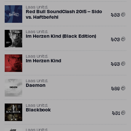
Laas Unltd.
Red Bull SoundClash 2015 – Sido
453
vs. Haftbefehl
Laas Unltd.
Im Herzen Kind (Black Edition)
403
Laas Unltd.
Im Herzen Kind
463
Laas Unltd.
Daemon
496
Laas Unltd.
Blackbook
451
Laas Unltd.