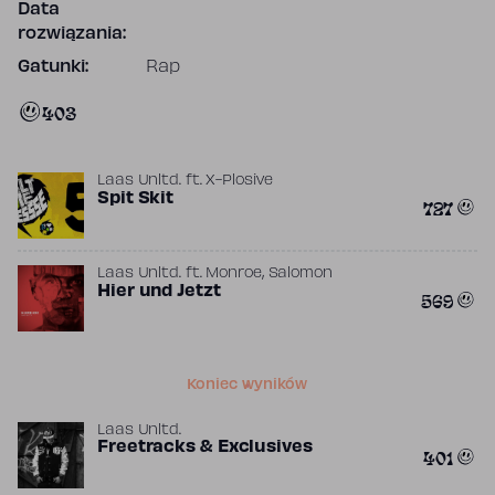
Data
rozwiązania:
Gatunki:
Rap
403
Laas Unltd.
ft.
X-Plosive
Spit Skit
727
,
Laas Unltd.
ft.
Monroe
Salomon
Hier und Jetzt
569
Koniec wyników
Laas Unltd.
Freetracks & Exclusives
401